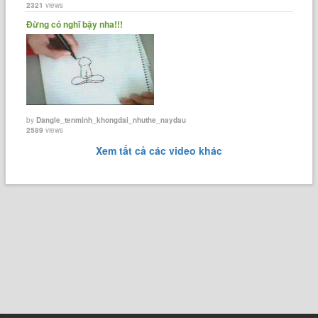
2321
views
Đừng có nghĩ bậy nha!!!
by
Dangle_tenminh_khongdai_nhuthe_naydau
2589
views
Xem tất cả các video khác