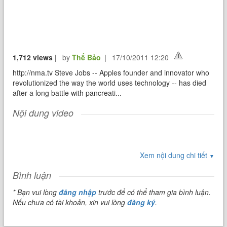
1,712 views
|
by
Thế Bảo
|
17/10/2011 12:20
http://nma.tv Steve Jobs -- Apples founder and innovator who
revolutionized the way the world uses technology -- has died
after a long battle with pancreati...
Nội dung video
Xem nội dung chi tiết
▼
Bình luận
* Bạn vui lòng
đăng nhập
trước để có thể tham gia bình luận.
Nếu chưa có tài khoản, xin vui lòng
đăng ký
.