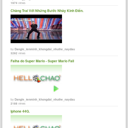
1974
views
Chàng Trai Với Những Bước Nhảy Kinh Điển.
by
Dangle_tenminh_khongdai_nhuthe_naydau
3292
views
Falha do Super Mario - Super Mario Fail
by
Dangle_tenminh_khongdai_nhuthe_naydau
2188
views
Iphone 44G.