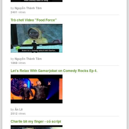
by
Nguyễn Thành Tâm
2401
views
Trò chơi Video "Food Force"
by
Nguyễn Thành Tâm
1868
views
Let's Relax With Gamarjobat on Comedy Rocks Ep 4.
by
Ẩn Lê
2512
views
Charlie bit my finger - có script