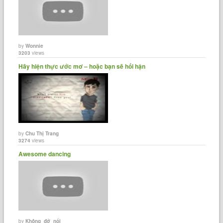
by
Wonnie
3203
views
Hãy hiện thực ước mơ – hoặc bạn sẽ hối hận
by
Chu Thị Trang
3274
views
Awesome dancing
by
Không_đở_nổi