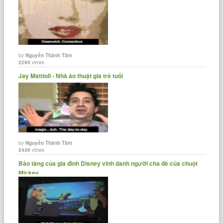
by
Nguyễn Thành Tâm
2295
views
Jay Mattioli - Nhà ảo thuật gia trẻ tuổi
by
Nguyễn Thành Tâm
2436
views
Bảo tàng của gia đình Disney vinh danh người cha đẻ của chuột
Mickey.