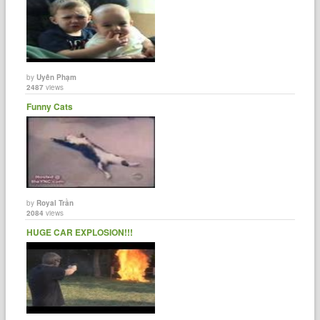
by
Uyên Phạm
2487
views
Funny Cats
by
Royal Trần
2084
views
HUGE CAR EXPLOSION!!!