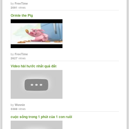
by
FreeTime
2091
views
Ormie the Pig
by
FreeTime
2627
views
Video hài hước nhất quả đất
by
Wonnie
3388
views
cuộc sống trong 1 phút của 1 con ruồi