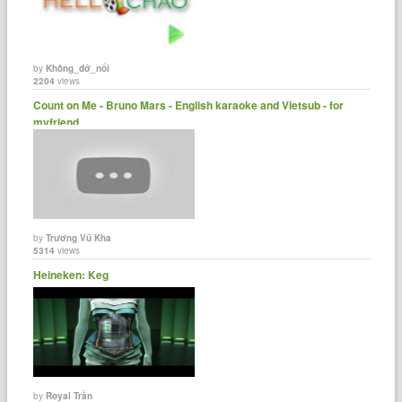
by
Không_đở_nổi
2204
views
Count on Me - Bruno Mars - English karaoke and Vietsub - for
myfriend. ......
by
Trương Vũ Kha
5314
views
Heineken: Keg
by
Royal Trần