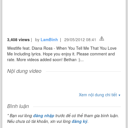
3,408 views
|
by
LamBinh
|
29/05/2012 08:41
Westlife feat. Diana Ross - When You Tell Me That You Love
Me Including lyrics. Hope you enjoy it. Please comment and
rate. More videos added soon! Bethan :)...
Nội dung video
Xem nội dung chi tiết
▼
Bình luận
* Bạn vui lòng
đăng nhập
trước để có thể tham gia bình luận.
Nếu chưa có tài khoản, xin vui lòng
đăng ký
.