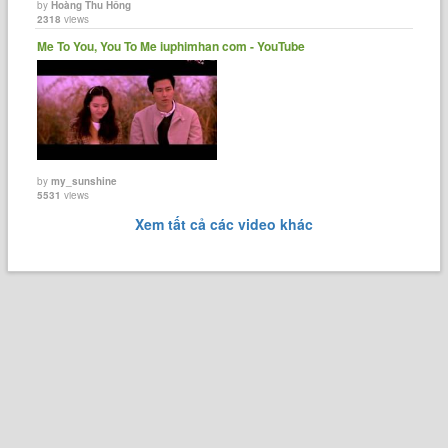
by
Hoàng Thu Hồng
2318
views
Me To You, You To Me iuphimhan com - YouTube
by
my_sunshine
5531
views
Xem tất cả các video khác