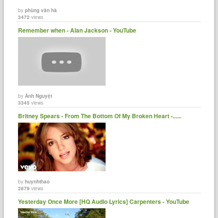
by
phùng văn hà
3472
views
Remember when - Alan Jackson - YouTube
by
Ánh Nguyệt
3345
views
Britney Spears - From The Bottom Of My Broken Heart -......
by
huynhthao
2879
views
Yesterday Once More [HQ Audio Lyrics] Carpenters - YouTube