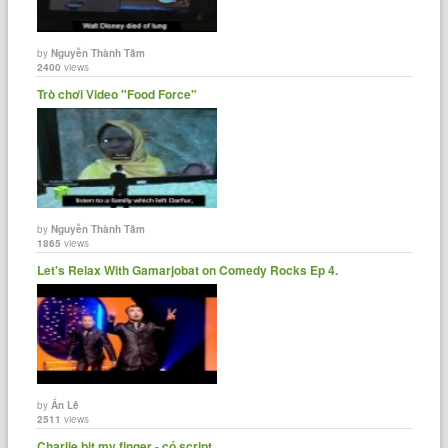
by
Nguyễn Thành Tâm
2400
views
Trò chơi Video "Food Force"
by
Nguyễn Thành Tâm
1865
views
Let's Relax With Gamarjobat on Comedy Rocks Ep 4.
by
Ẩn Lê
2511
views
Charlie bit my finger - có script