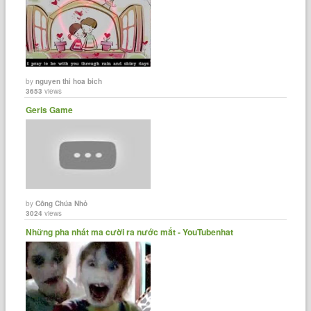
by
nguyen thi hoa bich
3653
views
Geris Game
by
Công Chúa Nhỏ
3024
views
Những pha nhát ma cười ra nước mắt - YouTubenhat