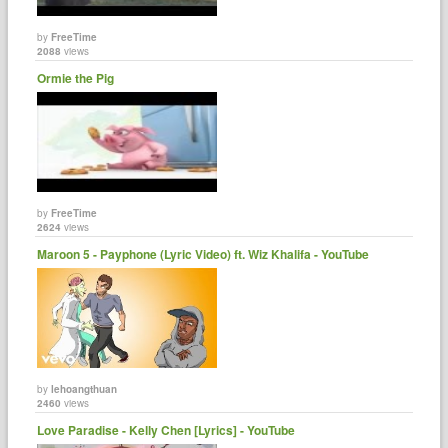
by
FreeTime
2088
views
Ormie the Pig
by
FreeTime
2624
views
Maroon 5 - Payphone (Lyric Video) ft. Wiz Khalifa - YouTube
by
lehoangthuan
2460
views
Love Paradise - Kelly Chen [Lyrics] - YouTube