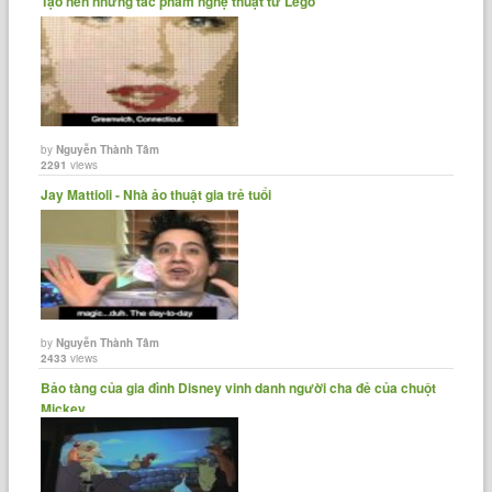
Tạo nên những tác phẩm nghệ thuật từ Lego
by
Nguyễn Thành Tâm
2291
views
Jay Mattioli - Nhà ảo thuật gia trẻ tuổi
by
Nguyễn Thành Tâm
2433
views
Bảo tàng của gia đình Disney vinh danh người cha đẻ của chuột
Mickey.