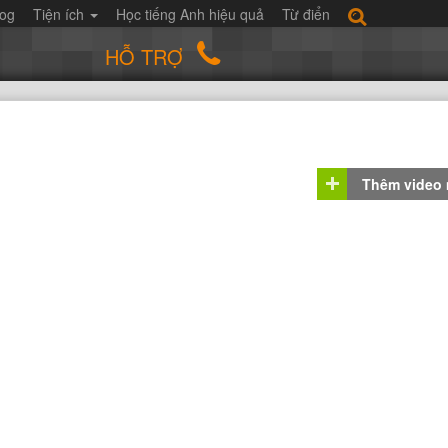
log
Tiện ích
Học tiếng Anh hiệu quả
Từ điển
HỖ TRỢ
Thêm video
5