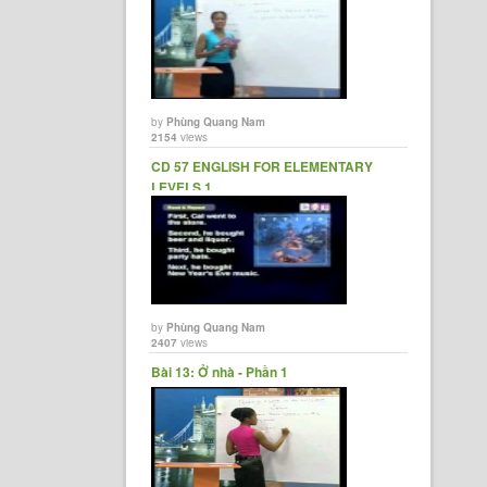
by
Phùng Quang Nam
2154
views
CD 57 ENGLISH FOR ELEMENTARY
LEVELS 1
by
Phùng Quang Nam
2407
views
Bài 13: Ở nhà - Phần 1