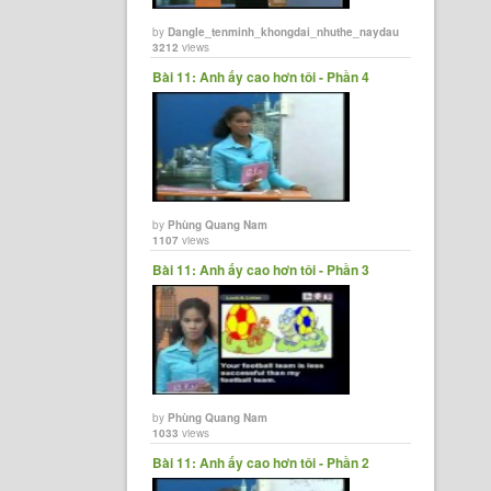
by
Dangle_tenminh_khongdai_nhuthe_naydau
3212
views
Bài 11: Anh ấy cao hơn tôi - Phần 4
by
Phùng Quang Nam
1107
views
Bài 11: Anh ấy cao hơn tôi - Phần 3
by
Phùng Quang Nam
1033
views
Bài 11: Anh ấy cao hơn tôi - Phần 2