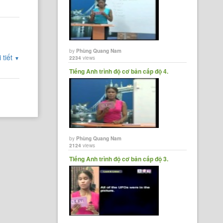
by
Phùng Quang Nam
 tiết
2234
views
▼
Tiếng Anh trình độ cơ bản cấp độ 4.
by
Phùng Quang Nam
2124
views
Tiếng Anh trình độ cơ bản cấp độ 3.