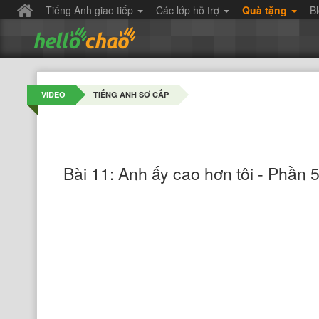
Tiếng Anh giao tiếp
Các lớp hỗ trợ
Quà tặng
B
VIDEO
TIẾNG ANH SƠ CẤP
Bài 11: Anh ấy cao hơn tôi - Phần 