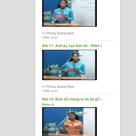
by
Phùng Quang Nam
1090
views
Bài 11: Anh ấy cao hơn tôi - Phần 1
by
Phùng Quang Nam
1098
views
Bài 10: Bữa tối chúng ta sẽ ăn gì? -
Phần 4