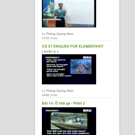
by
Phùng Quang Nam
2155
views
CD 57 ENGLISH FOR ELEMENTARY
LEVELS 1
by
Phùng Quang Nam
2408
views
Bài 14: Ở nhà ga - Phần 2