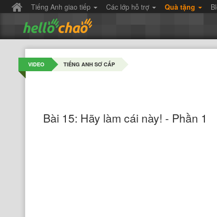
Tiếng Anh giao tiếp
Các lớp hỗ trợ
Quà tặng
B
VIDEO
TIẾNG ANH SƠ CẤP
Bài 15: Hãy làm cái này! - Phần 1