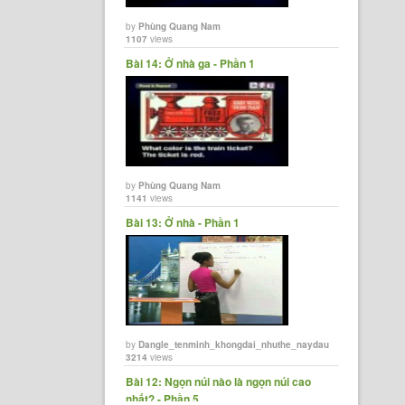
by
Phùng Quang Nam
1107
views
Bài 14: Ở nhà ga - Phần 1
by
Phùng Quang Nam
1141
views
Bài 13: Ở nhà - Phần 1
by
Dangle_tenminh_khongdai_nhuthe_naydau
3214
views
Bài 12: Ngọn núi nào là ngọn núi cao
nhất? - Phần 5