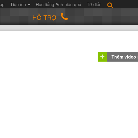
log
Tiện ích
Học tiếng Anh hiệu quả
Từ điển
HỖ TRỢ
Thêm video