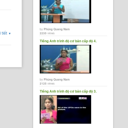
by
Phùng Quang Nam
 tiết
2235
views
▼
Tiếng Anh trình độ cơ bản cấp độ 4.
by
Phùng Quang Nam
2125
views
Tiếng Anh trình độ cơ bản cấp độ 3.