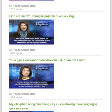
by
Phùng Quang Nam
2026
views
Lịch sử lâu đời, tương lai mịt mù của lúa vàng.
by
Phùng Quang Nam
2386
views
"Lúa gạo siêu xanh" biến khỏi châu Á, châu Phi 2 năm.
by
Phùng Quang Nam
1696
views
Mỹ cho phép nông dân trồng cây củ cải đường theo công nghệ
sinh học kèm......