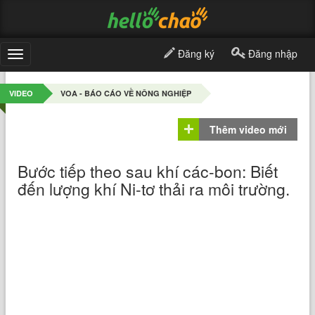
Đăng ký
Đăng nhập
Toggle
navigation
VIDEO
VOA - BÁO CÁO VỀ NÔNG NGHIỆP
Thêm video mới
Bước tiếp theo sau khí các-bon: Biết
đến lượng khí Ni-tơ thải ra môi trường.