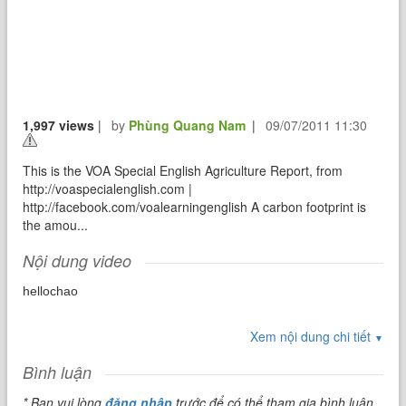
1,997 views
|
by
Phùng Quang Nam
|
09/07/2011 11:30
This is the VOA Special English Agriculture Report, from
http://voaspecialenglish.com |
http://facebook.com/voalearningenglish A carbon footprint is
the amou...
Nội dung video
hellochao
Xem nội dung chi tiết
▼
Bình luận
* Bạn vui lòng
đăng nhập
trước để có thể tham gia bình luận.