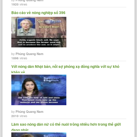
1920
views
Báo cáo về nông nghiệp số 396
by
Phùng Quang Nam
1896
views
Với nông dân Nhật bản, nỗi sợ phóng xạ đồng nghĩa với sự khó
khăn về......
by
Phùng Quang Nam
2010
views
Làm sao nông dân nữ có thể nuôi trồng nhiều hơn trong thế giới
đang phát......