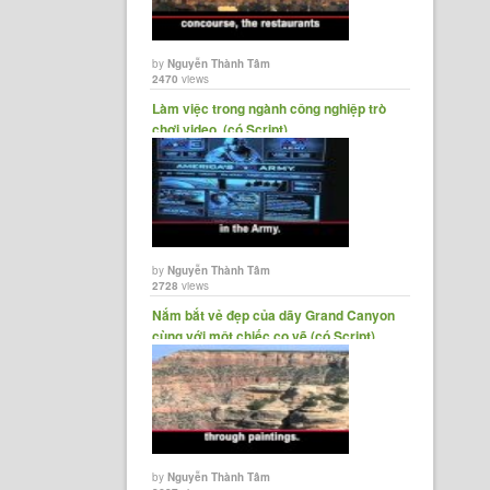
by
Nguyễn Thành Tâm
2470
views
Làm việc trong ngành công nghiệp trò
chơi video. (có Script)
by
Nguyễn Thành Tâm
2728
views
Nắm bắt vẻ đẹp của dãy Grand Canyon
cùng với một chiếc cọ vẽ (có Script)
by
Nguyễn Thành Tâm