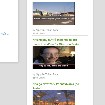
by
Nguyễn Thành Tâm
 tiết
2239
views
▼
Những phụ nữ trẻ theo học để trở
thành tu sĩ dòng Đa Minh. (có Script)
by
Nguyễn Thành Tâm
2557
views
Nhà ga New York Pennsylvania (có
Script)