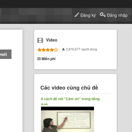
Đăng ký
Đăng nhập
Video
2,816,677 người dùng
 mới
Miễn phí
Các video cùng chủ đề
8 cách để nói "Cảm ơn" trong tiếng
Anh