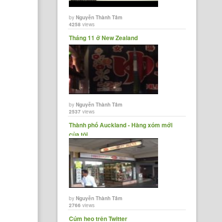
by
Nguyễn Thành Tâm
4258
views
Tháng 11 ở New Zealand
by
Nguyễn Thành Tâm
2537
views
Thành phố Auckland - Hàng xóm mới
của tôi
by
Nguyễn Thành Tâm
2766
views
Cúm heo trên Twitter