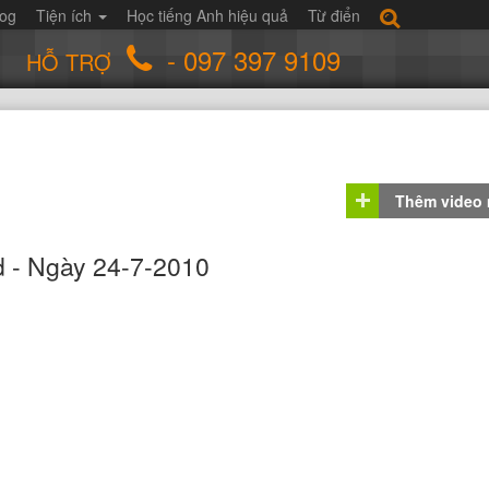
log
Tiện ích
Học tiếng Anh hiệu quả
Từ điển
- 097 397 9109
HỖ TRỢ
Thêm video
d - Ngày 24-7-2010