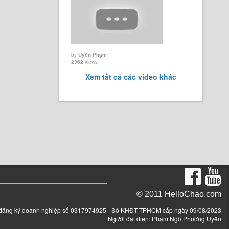
by
Uyên Phạm
2362
views
Xem tất cả các video khác
© 2011 HelloChao.com
đăng ký doanh nghiệp số 0317974925 - Sở KHĐT TPHCM cấp ngày 09/08/2023
Người đại diện: Phạm Ngô Phương Uyên