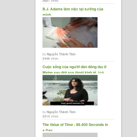
2687
views
B.J. Adams làm việc tại xưởng của
mình.
by
Nguyễn Thành Tâm
2446
views
Cuộc sống của người dân đóng tàu ở
Maine sau đợt suy thoái kinh tế. (có......
by
Nguyễn Thành Tâm
2513
views
The Value of Time - 86.400 Seconds in
a Day