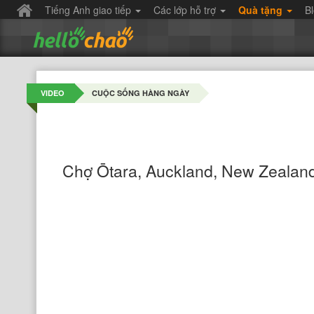
Tiếng Anh giao tiếp
Các lớp hỗ trợ
Quà tặng
B
VIDEO
CUỘC SỐNG HÀNG NGÀY
Chợ Ōtara, Auckland, New Zealan