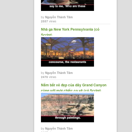
by
Nguyễn Thành Tâm
ncial
2557
views
Nhà ga New York Pennsylvania (có
Script)
e of
by
Nguyễn Thành Tâm
2470
views
Nắm bắt vẻ đẹp của dãy Grand Canyon
aching
cùng với một chiếc cọ vẽ (có Script)
by
Nguyễn Thành Tâm