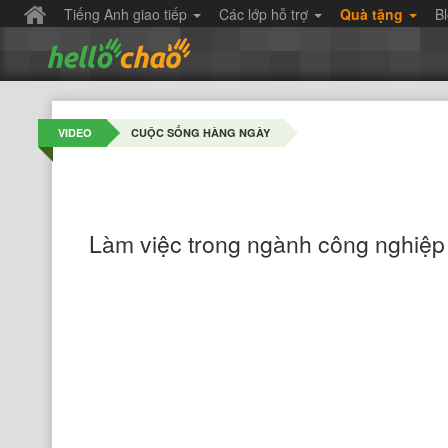
Tiếng Anh giao tiếp
Các lớp hỗ trợ
Quà tặng
B
VIDEO
CUỘC SỐNG HÀNG NGÀY
Làm việc trong ngành công nghiệp t