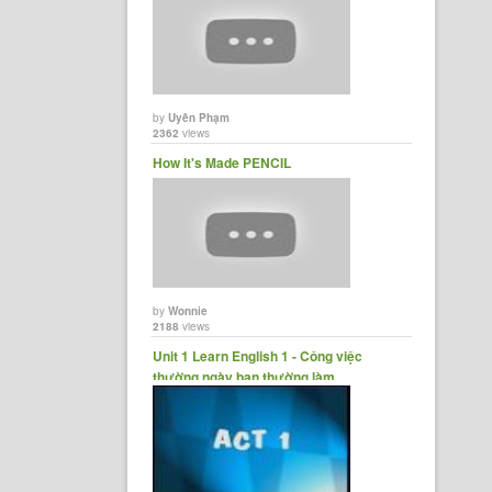
by
Uyên Phạm
2362
views
How It's Made PENCIL
by
Wonnie
2188
views
Unit 1 Learn English 1 - Công việc
thường ngày bạn thường làm.