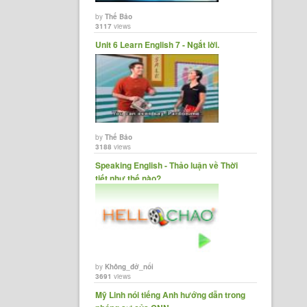
by
Thế Bảo
3117
views
Unit 6 Learn English 7 - Ngắt lời.
by
Thế Bảo
3188
views
Speaking English - Thảo luận về Thời
tiết như thế nào?
by
Không_đở_nổi
3691
views
Mỹ Linh nói tiếng Anh hướng dẫn trong