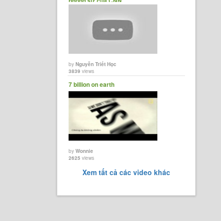
phóng sự của CNN ......
by
Nguyễn Triết Học
3839
views
7 billion on earth
by
Wonnie
2625
views
Xem tất cả các video khác