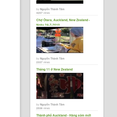
by
Nguyễn Thành Tâm
4257
views
Chợ Ōtara, Auckland, New Zealand -
Ngày 24-7-2010
by
Nguyễn Thành Tâm
2337
views
Tháng 11 ở New Zealand
by
Nguyễn Thành Tâm
2536
views
Thành phố Auckland - Hàng xóm mới