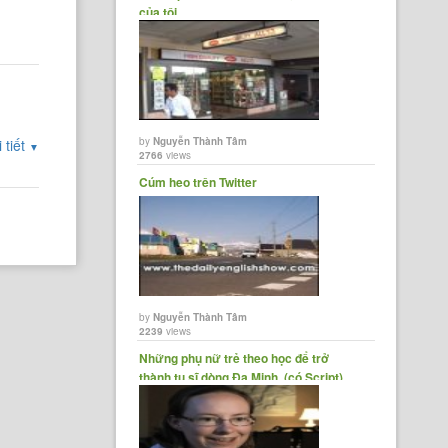
của tôi
by
Nguyễn Thành Tâm
 tiết
▼
2766
views
Cúm heo trên Twitter
 state
ompared
by
Nguyễn Thành Tâm
2239
views
ind
Những phụ nữ trẻ theo học để trở
thành tu sĩ dòng Đa Minh. (có Script)
ry --