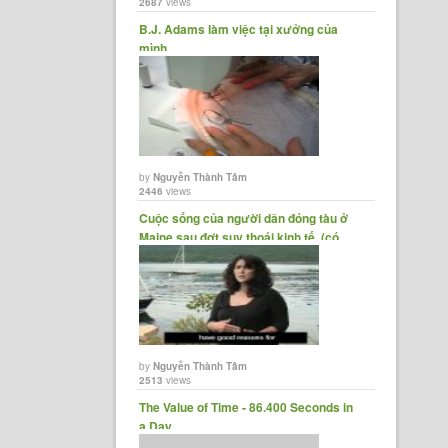
2687
views
B.J. Adams làm việc tại xưởng của
mình.
by
Nguyễn Thành Tâm
2446
views
Cuộc sống của người dân đóng tàu ở
Maine sau đợt suy thoái kinh tế. (có......
by
Nguyễn Thành Tâm
2513
views
The Value of Time - 86.400 Seconds in
a Day