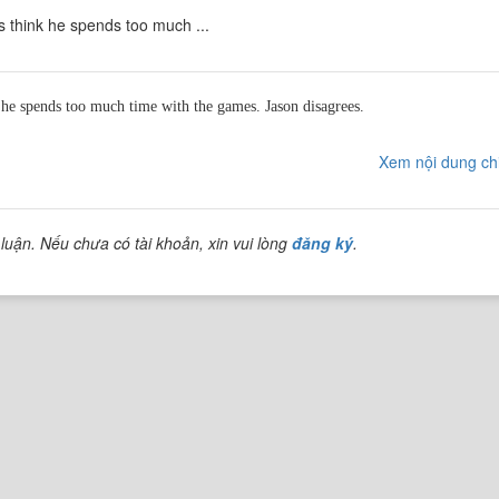
 think he spends too much ...
 he spends too much time with the games. Jason disagrees.
Xem nội dung chi
y much. They said, stop and focus on a real career."
the video gaming and technology industry. He attends Montgomery College in the
luận. Nếu chưa có tài khoản, xin vui lòng
đăng ký
.
ably two or so years from now, I may be able to find work pretty easily c
ral government is spending millions of dollars on gaming technology to help f
 because the game technology is bleeding into virtually every other indust