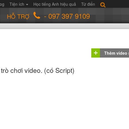
log
Tiện ích
Học tiếng Anh hiệu quả
Từ điển
- 097 397 9109
HỖ TRỢ
Thêm video
rò chơi video. (có Script)