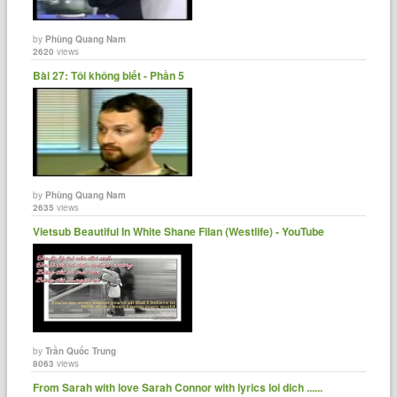
by
Phùng Quang Nam
2620
views
Bài 27: Tôi không biết - Phần 5
by
Phùng Quang Nam
2635
views
Vietsub Beautiful In White Shane Filan (Westlife) - YouTube
by
Trần Quốc Trung
8063
views
From Sarah with love Sarah Connor with lyrics loi dich ......