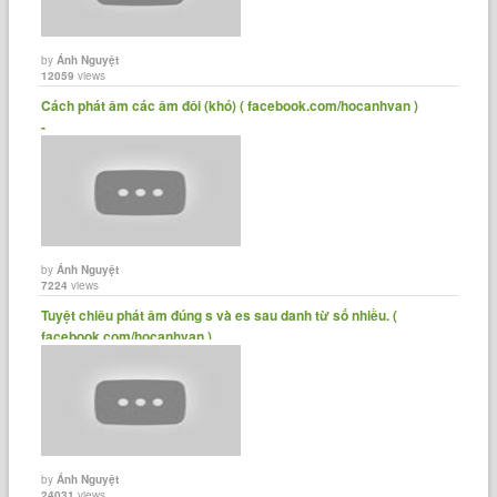
by
Ánh Nguyệt
12059
views
Cách phát âm các âm đôi (khó) ( facebook.com/hocanhvan )
-......
by
Ánh Nguyệt
7224
views
Tuyệt chiêu phát âm đúng s và es sau danh từ số nhiều. (
facebook.com/hocanhvan )......
by
Ánh Nguyệt
24031
views