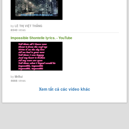
by
LÊ THỊ VIỆT THẮNG
8540
views
Impossible Shontelle lyrics. - YouTube
by
MrBui
4666
views
Xem tất cả các video khác