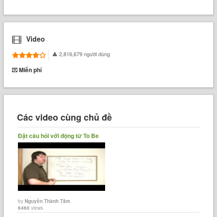
Video
2,816,679 người dùng
Miễn phí
Các video cùng chủ đề
Đặt câu hỏi với động từ To Be
by
Nguyễn Thành Tâm
6460
views