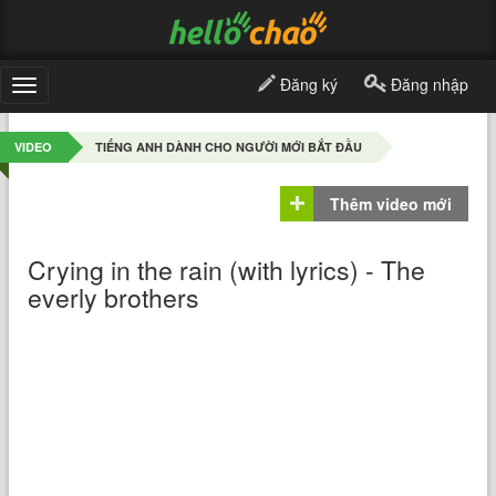
Đăng ký
Đăng nhập
Toggle
navigation
VIDEO
TIẾNG ANH DÀNH CHO NGƯỜI MỚI BẮT ĐẦU
Thêm video mới
Crying in the rain (with lyrics) - The
everly brothers