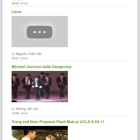
2643
views
Lavar
by
Nguyễn Tuấn Hải
2337
views
Michael Jackson balla Dangerous
by
Không_đở_nổi
1849
views
Trang and Nam Proposal Flash Mob at UCLA 9-24-11