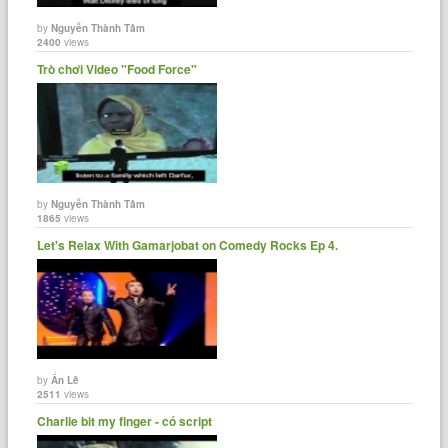
by
Nguyễn Thành Tâm
2400
views
Trò chơi Video "Food Force"
by
Nguyễn Thành Tâm
1865
views
Let's Relax With Gamarjobat on Comedy Rocks Ep 4.
by
Ẩn Lê
2511
views
Charlie bit my finger - có script