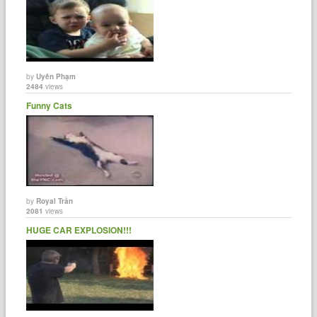
by
Uyên Phạm
2484
views
Funny Cats
by
Royal Trần
2081
views
HUGE CAR EXPLOSION!!!