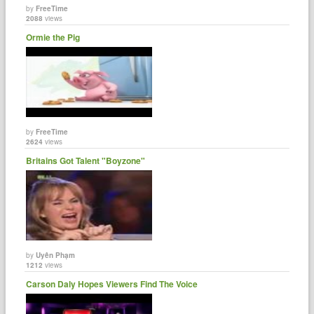
by
FreeTime
2088
views
Ormie the Pig
by
FreeTime
2624
views
Britains Got Talent "Boyzone"
by
Uyên Phạm
1212
views
Carson Daly Hopes Viewers Find The Voice