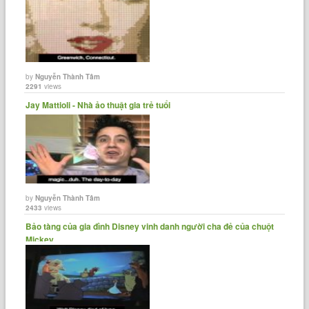
by
Nguyễn Thành Tâm
2291
views
Jay Mattioli - Nhà ảo thuật gia trẻ tuổi
by
Nguyễn Thành Tâm
2433
views
Bảo tàng của gia đình Disney vinh danh người cha đẻ của chuột
Mickey.