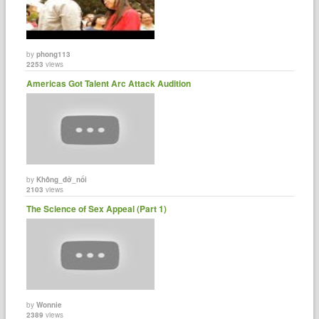
by
phong113
2253
views
Americas Got Talent Arc Attack Audition
by
Không_đở_nổi
2103
views
The Science of Sex Appeal (Part 1)
by
Wonnie
2389
views