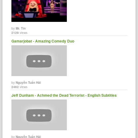
by
Mr. Tin
2129
views
Gamarjobat - Amazing Comedy Duo
by
Nguyễn Tuấn Hải
2462
views
Jeff Dunham - Achmed the Dead Terrorist - English Subtitles
by
Nguyễn Tuấn Hải