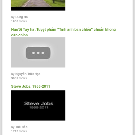
by
Dung Ho
1958
views
Người Tây hát Tuyệt phẩm "Tình anh bán chiếu" chuẩn không
cần chỉnh
by
Nguyễn Triết Học
3667
views
Steve Jobs, 1955-2011
by
Thế Bảo
1713
views