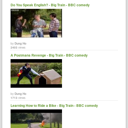
Do You Speak English? - Big Train - BBC comedy
by
Dung Ho
2403
views
A Postmans Revenge - Big Train - BBC comedy
by
Dung Ho
1713
views
Learning How to Ride a Bike - Big Train - BBC comedy