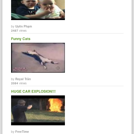
by
Uyên Phạm
2487
views
Funny Cats
by
Royal Trần
2084
views
HUGE CAR EXPLOSION!!!
by
FreeTime