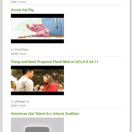
2091
views
Ormie the Pig
by
FreeTime
2628
views
Trang and Nam Proposal Flash Mob at UCLA 9-24-11
by
phong113
2254
views
Americas Got Talent Arc Attack Audition