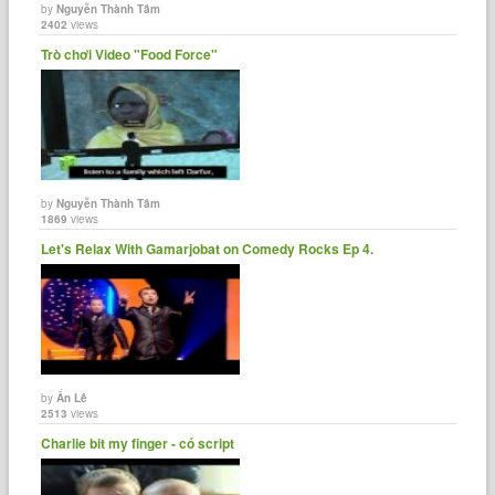
by
Nguyễn Thành Tâm
2402
views
Trò chơi Video "Food Force"
by
Nguyễn Thành Tâm
1869
views
Let's Relax With Gamarjobat on Comedy Rocks Ep 4.
by
Ẩn Lê
2513
views
Charlie bit my finger - có script