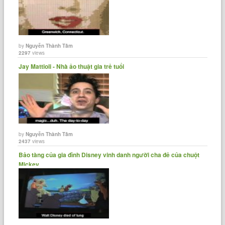
by
Nguyễn Thành Tâm
2297
views
Jay Mattioli - Nhà ảo thuật gia trẻ tuổi
by
Nguyễn Thành Tâm
2437
views
Bảo tàng của gia đình Disney vinh danh người cha đẻ của chuột
Mickey.