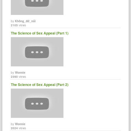
by
Không_đở_nổi
2105
views
The Science of Sex Appeal (Part 1)
by
Wonnie
2390
views
The Science of Sex Appeal (Part 2)
by
Wonnie
2024
views