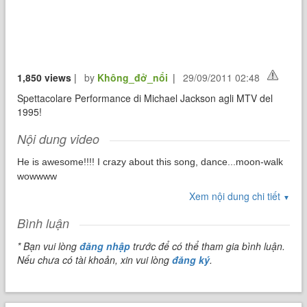
1,850 views
|
by
Không_đở_nổi
|
29/09/2011 02:48
Spettacolare Performance di Michael Jackson agli MTV del
1995!
Nội dung video
He is awesome!!!! I crazy about this song, dance...moon-walk
wowwww
Xem nội dung chi tiết
▼
Bình luận
* Bạn vui lòng
đăng nhập
trước để có thể tham gia bình luận.
Nếu chưa có tài khoản, xin vui lòng
đăng ký
.