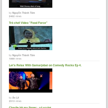
by
Nguyễn Thành Tâm
2402
views
Trò chơi Video "Food Force"
by
Nguyễn Thành Tâm
1869
views
Let's Relax With Gamarjobat on Comedy Rocks Ep 4.
by
Ẩn Lê
2513
views
Charlie bit my finger - có script