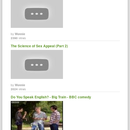
by
Wonnie
2390
views
The Science of Sex Appeal (Part 2)
by
Wonnie
2024
views
Do You Speak English? - Big Train - BBC comedy