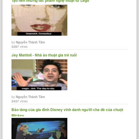
Tạo nên những tác phẩm nghệ thuật từ Lego
by
Nguyễn Thành Tâm
2297
views
Jay Mattioli - Nhà ảo thuật gia trẻ tuổi
by
Nguyễn Thành Tâm
2437
views
Bảo tàng của gia đình Disney vinh danh người cha đẻ của chuột
Mickey.