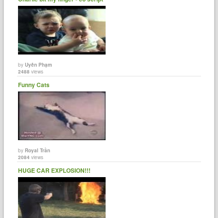
by
Uyên Phạm
2488
views
Funny Cats
by
Royal Trần
2084
views
HUGE CAR EXPLOSION!!!