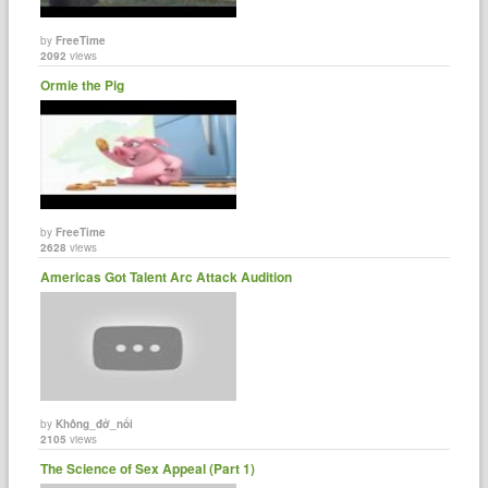
by
FreeTime
2092
views
Ormie the Pig
by
FreeTime
2628
views
Americas Got Talent Arc Attack Audition
by
Không_đở_nổi
2105
views
The Science of Sex Appeal (Part 1)