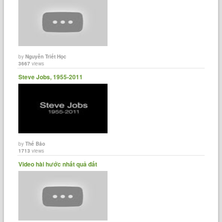
by
Nguyễn Triết Học
3667
views
Steve Jobs, 1955-2011
by
Thế Bảo
1713
views
Video hài hước nhất quả đất