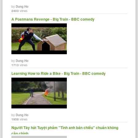
by
Dung Ho
2403
views
A Postmans Revenge - Big Train - BBC comedy
by
Dung Ho
1713
views
Learning How to Ride a Bike - Big Train - BBC comedy
by
Dung Ho
1958
views
Người Tây hát Tuyệt phẩm "Tình anh bán chiếu" chuẩn không
cần chỉnh