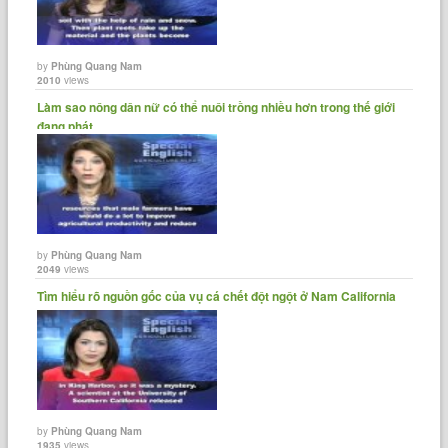
voaspecialenglish.com.
by
Phùng Quang Nam
2010
views
Làm sao nông dân nữ có thể nuôi trồng nhiều hơn trong thế giới
đang phát......
by
Phùng Quang Nam
2049
views
Tìm hiểu rõ nguồn gốc của vụ cá chết đột ngột ở Nam California
by
Phùng Quang Nam
1935
views