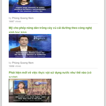
by
Phùng Quang Nam
1697
views
Mỹ cho phép nông dân trồng cây củ cải đường theo công nghệ
sinh học kèm......
by
Phùng Quang Nam
1958
views
Phát hiện mới về việc thực vật sử dụng nước như thế nào (có
script)