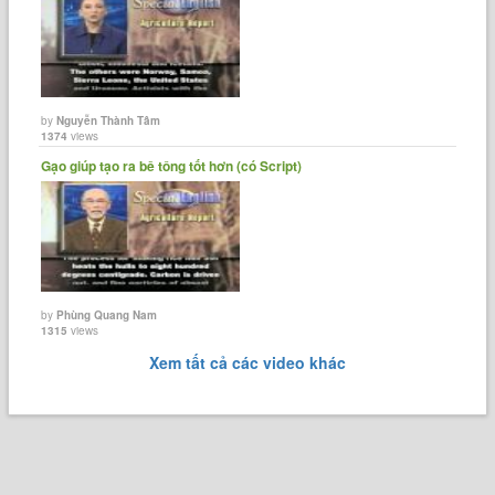
by
Nguyễn Thành Tâm
1374
views
Gạo giúp tạo ra bê tông tốt hơn (có Script)
by
Phùng Quang Nam
1315
views
Xem tất cả các video khác