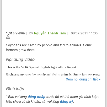
1,318 views
|
by
Nguyễn Thành Tâm
|
09/07/2011 11:35
Soybeans are eaten by people and fed to animals. Some
farmers grow them...
Nội dung video
This is the VOA Special English Agriculture Report.
Soybeans are eaten by people and fed to animals. Some farmers grow
Xem nội dung chi tiết
them to replace lost nitrogen in the soil.
▼
Soybeans were first grown in Asia thousands of years ago.
Bình luận
Now scientists have a full genetic map of the soybean.
* Bạn vui lòng
đăng nhập
trước để có thể tham gia bình luận.
Nếu chưa có tài khoản, xin vui lòng
đăng ký
.
This is the first genome completed for a member of the legume
family.