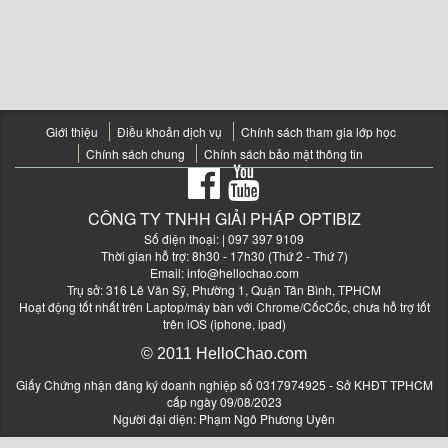
Giới thiệu
Điều khoản dịch vụ
Chính sách tham gia lớp học
Chính sách chung
Chính sách bảo mật thông tin
CÔNG TY TNHH GIẢI PHÁP OPTIBIZ
Số điện thoại:
| 097 397 9109
Thời gian hỗ trợ: 8h30 - 17h30 (Thứ 2 - Thứ 7)
Email:
info@hellochao.com
Trụ sở: 316 Lê Văn Sỹ, Phường 1, Quận Tân Bình, TPHCM
Hoạt động tốt nhất trên Laptop/máy bàn với Chrome/CốcCốc, chưa hỗ trợ tốt
trên iOS (iphone, ipad)
© 2011 HelloChao.com
Giấy Chứng nhận đăng ký doanh nghiệp số 0317974925 - Sở KHĐT TPHCM
cấp ngày 09/08/2023
Người đại diện: Phạm Ngô Phương Uyên