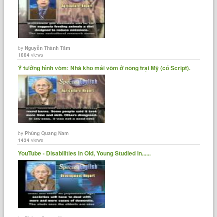
by
Nguyễn Thành Tâm
1884
views
Ý tưởng hình vòm: Nhà kho mái vòm ở nông trại Mỹ (có Script).
by
Phùng Quang Nam
1434
views
YouTube - Disabilities in Old, Young Studied in......