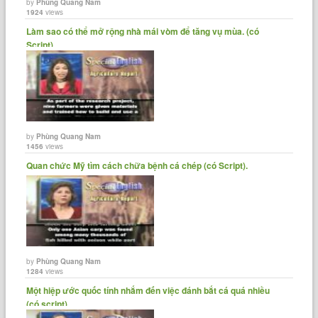
by
Phùng Quang Nam
1924
views
Làm sao có thể mở rộng nhà mái vòm để tăng vụ mùa. (có
Script)
by
Phùng Quang Nam
1456
views
Quan chức Mỹ tìm cách chữa bệnh cá chép (có Script).
by
Phùng Quang Nam
1284
views
Một hiệp ước quốc tính nhắm đến việc đánh bắt cá quá nhiều
(có script)