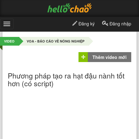
Đăng ký
Đăng nhập
Toggle
navigation
VIDEO
VOA - BÁO CÁO VỀ NÔNG NGHIỆP
Thêm video mới
Phương pháp tạo ra hạt đậu nành tốt
hơn (có script)