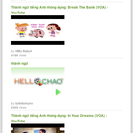
Thành ngữ tiếng Anh thông dụng: Break The Bank (VOA) -
YouTube
by
♥Miu Baby♥
4166
views
thành ngữ
by
laithikimyen
2405
views
Thành ngữ tiếng Anh thông dụng: In Your Dreams (VOA) -
YouTube