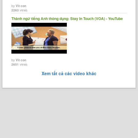
by
Vit con
2263
views
Thành ngữ tiếng Anh thông dụng: Stay In Touch (VOA) - YouTube
by
Vit con
2651
views
Xem tất cả các video khác