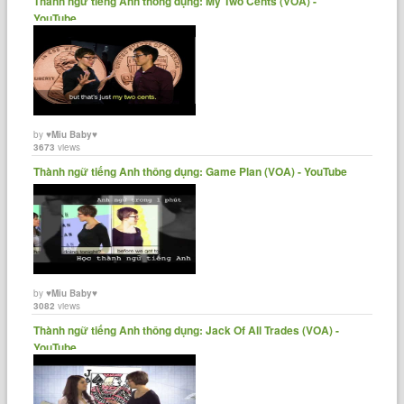
Thành ngữ tiếng Anh thông dụng: My Two Cents (VOA) -
YouTube
by
♥Miu Baby♥
3673
views
Thành ngữ tiếng Anh thông dụng: Game Plan (VOA) - YouTube
by
♥Miu Baby♥
3082
views
Thành ngữ tiếng Anh thông dụng: Jack Of All Trades (VOA) -
YouTube