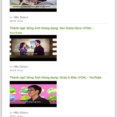
by
♥Miu Baby♥
3816
views
Thành ngữ tiếng Anh thông dụng: Get Outta Here (VOA) -
YouTube
by
♥Miu Baby♥
4419
views
Thành ngữ tiếng Anh thông dụng: Grab A Bite (VOA) - YouTube
by
♥Miu Baby♥
3577
views