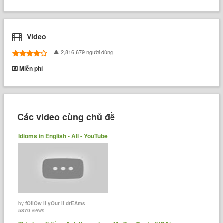
Video
2,816,679 người dùng
Miễn phí
Các video cùng chủ đề
Idioms in English - All - YouTube
by
fOllOw ll yOur ll drEAms
5870
views