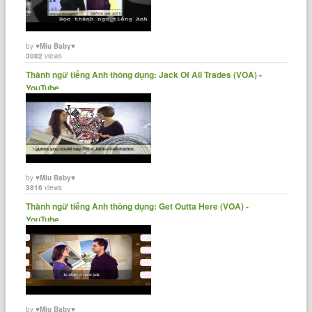
by
♥Miu Baby♥
3082
views
Thành ngữ tiếng Anh thông dụng: Jack Of All Trades (VOA) -
YouTube
by
♥Miu Baby♥
3816
views
Thành ngữ tiếng Anh thông dụng: Get Outta Here (VOA) -
YouTube
by
♥Miu Baby♥