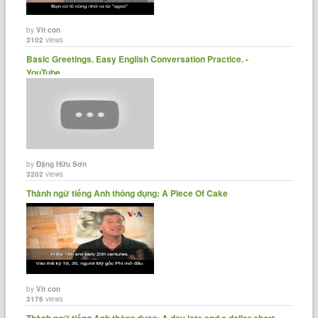
by
Vit con
3102
views
Basic Greetings. Easy English Conversation Practice. -
YouTube
by
Đặng Hữu Sơn
3202
views
Thành ngữ tiếng Anh thông dụng: A Piece Of Cake
by
Vit con
3176
views
Thành ngữ tiếng Anh thông dụng: A day late and a dollar short