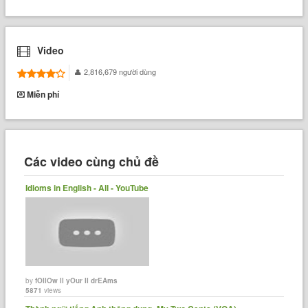
Video
2,816,679 người dùng
Miễn phí
Các video cùng chủ đề
Idioms in English - All - YouTube
by
fOllOw ll yOur ll drEAms
5871
views