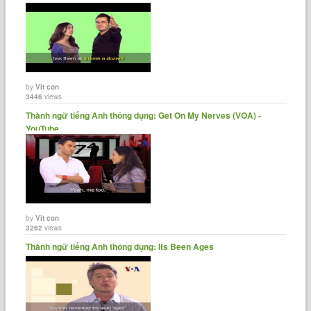
by
Vit con
3446
views
Thành ngữ tiếng Anh thông dụng: Get On My Nerves (VOA) -
YouTube
by
Vit con
3262
views
Thành ngữ tiếng Anh thông dụng: Its Been Ages