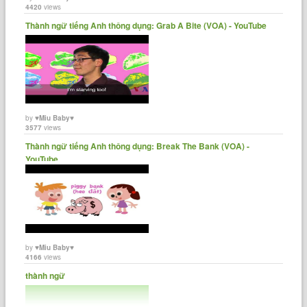
4420
views
Thành ngữ tiếng Anh thông dụng: Grab A Bite (VOA) - YouTube
by
♥Miu Baby♥
3577
views
Thành ngữ tiếng Anh thông dụng: Break The Bank (VOA) -
YouTube
by
♥Miu Baby♥
4166
views
thành ngữ