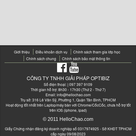
Giới thiệu
Điều khoản dịch vụ
Chính sách tham gia lớp học
Chính sách chung
Chính sách bảo mật thông tin
CÔNG TY TNHH GIẢI PHÁP OPTIBIZ
Số điện thoại:
| 097 397 9109
Thời gian hỗ trợ: 8h30 - 17h30 (Thứ 2 - Thứ 7)
Email:
info@hellochao.com
Trụ sở: 316 Lê Văn Sỹ, Phường 1, Quận Tân Bình, TPHCM
Hoạt động tốt nhất trên Laptop/máy bàn với Chrome/CốcCốc, chưa hỗ trợ tốt
trên iOS (iphone, ipad)
© 2011 HelloChao.com
Giấy Chứng nhận đăng ký doanh nghiệp số 0317974925 - Sở KHĐT TPHCM
cấp ngày 09/08/2023