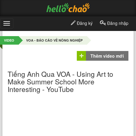
Đăng ký
Đăng nhập
Toggle
navigation
VIDEO
VOA - BÁO CÁO VỀ NÔNG NGHIỆP
Thêm video mới
Tiếng Anh Qua VOA - Using Art to
Make Summer School More
Interesting - YouTube