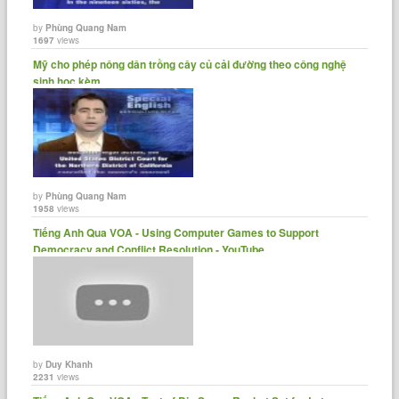
by
Phùng Quang Nam
1697
views
Mỹ cho phép nông dân trồng cây củ cải đường theo công nghệ
sinh học kèm......
by
Phùng Quang Nam
1958
views
Tiếng Anh Qua VOA - Using Computer Games to Support
Democracy and Conflict Resolution - YouTube
by
Duy Khanh
2231
views