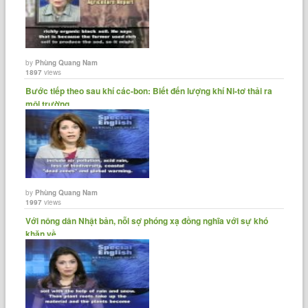
by
Phùng Quang Nam
1897
views
Bước tiếp theo sau khí các-bon: Biết đến lượng khí Ni-tơ thải ra
môi trường.
by
Phùng Quang Nam
1997
views
Với nông dân Nhật bản, nỗi sợ phóng xạ đồng nghĩa với sự khó
khăn về......