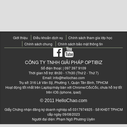
Giới thiệu
Điều khoản dịch vụ
Chính sách tham gia lớp học
Chính sách chung
Chính sách bảo mật thông tin
CÔNG TY TNHH GIẢI PHÁP OPTIBIZ
Số điện thoại:
| 097 397 9109
Thời gian hỗ trợ: 8h30 - 17h30 (Thứ 2 - Thứ 7)
Email:
info@hellochao.com
Trụ sở: 316 Lê Văn Sỹ, Phường 1, Quận Tân Bình, TPHCM
Hoạt động tốt nhất trên Laptop/máy bàn với Chrome/CốcCốc, chưa hỗ trợ tốt
trên iOS (iphone, ipad)
© 2011 HelloChao.com
Giấy Chứng nhận đăng ký doanh nghiệp số 0317974925 - Sở KHĐT TPHCM
cấp ngày 09/08/2023
Người đại diện: Phạm Ngô Phương Uyên