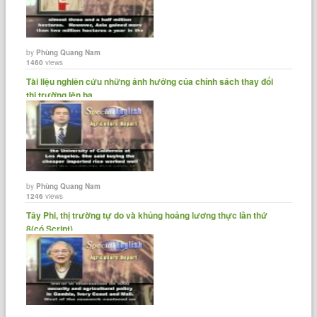
by
Phùng Quang Nam
1460
views
Tài liệu nghiên cứu những ảnh hưởng của chính sách thay đổi
thị trường lên ba......
by
Phùng Quang Nam
1246
views
Tây Phi, thị trường tự do và khủng hoảng lương thực lần thứ
8(có Script).