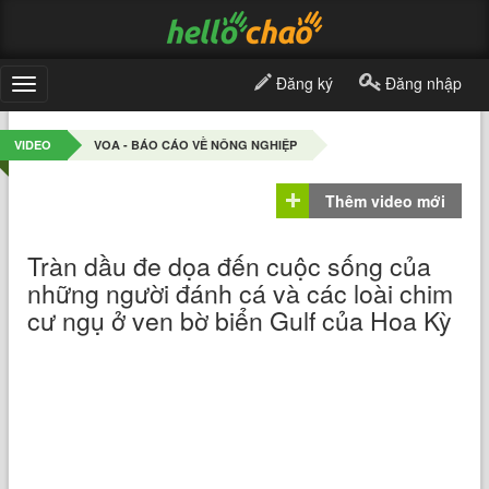
Đăng ký
Đăng nhập
Toggle
navigation
VIDEO
VOA - BÁO CÁO VỀ NÔNG NGHIỆP
Thêm video mới
Tràn dầu đe dọa đến cuộc sống của
những người đánh cá và các loài chim
cư ngụ ở ven bờ biển Gulf của Hoa Kỳ