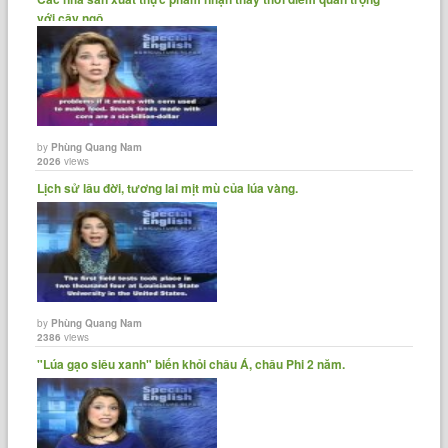
với cây ngô......
by
Phùng Quang Nam
2026
views
Lịch sử lâu đời, tương lai mịt mù của lúa vàng.
by
Phùng Quang Nam
2386
views
"Lúa gạo siêu xanh" biến khỏi châu Á, châu Phi 2 năm.