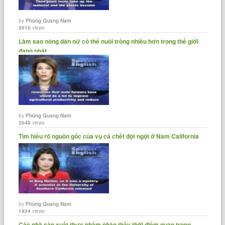
by
Phùng Quang Nam
2010
views
Làm sao nông dân nữ có thể nuôi trồng nhiều hơn trong thế giới
đang phát......
by
Phùng Quang Nam
2048
views
Tìm hiểu rõ nguồn gốc của vụ cá chết đột ngột ở Nam California
by
Phùng Quang Nam
1934
views
Các nhà sản xuất thực phẩm nhận thấy thời điểm quan trọng