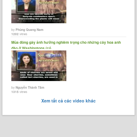
by
Phùng Quang Nam
1202
views
Mùa đông gây ảnh hưởng nghiêm trọng cho những cây hoa anh
đào ở Washingtons (có......
by
Nguyễn Thành Tâm
1315
views
Xem tất cả các video khác