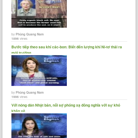
by
Phùng Quang Nam
1896
views
Bước tiếp theo sau khí các-bon: Biết đến lượng khí Ni-tơ thải ra
môi trường.
by
Phùng Quang Nam
1996
views
Với nông dân Nhật bản, nỗi sợ phóng xạ đồng nghĩa với sự khó
khăn về......