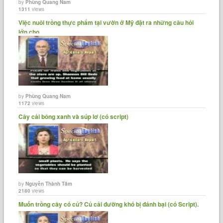
by
Phùng Quang Nam
1311
views
Việc nuôi trồng thực phẩm tại vườn ở Mỹ đặt ra những câu hỏi
lớn cho......
by
Phùng Quang Nam
1172
views
Cây cải bông xanh và súp lơ (có script)
by
Nguyễn Thành Tâm
2180
views
Muốn trồng cây có củ? Củ cải đường khó bị đánh bại (có Script).