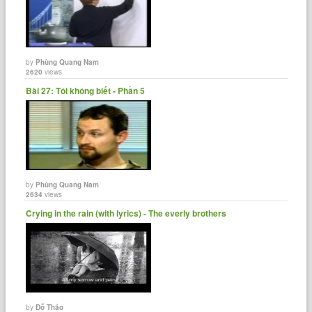
by
Phùng Quang Nam
2620
views
Bài 27: Tôi không biết - Phần 5
by
Phùng Quang Nam
2634
views
Crying in the rain (with lyrics) - The everly brothers
by
Đỗ Thảo