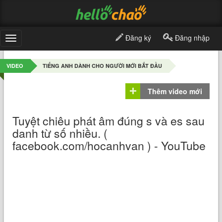
Đăng ký
Đăng nhập
Toggle
navigation
VIDEO
TIẾNG ANH DÀNH CHO NGƯỜI MỚI BẮT ĐẦU
Thêm video mới
Tuyệt chiêu phát âm đúng s và es sau
danh từ số nhiều. (
facebook.com/hocanhvan ) - YouTube