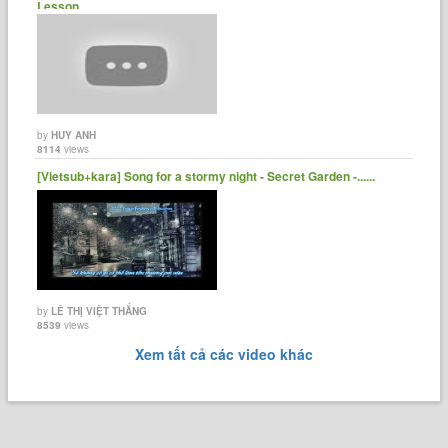
Lesson......
by
HUY ANH
8114
views
[Vietsub+kara] Song for a stormy night - Secret Garden -......
by
LÊ THỊ VIỆT THẮNG
8539
views
Xem tất cả các video khác