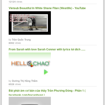
12124
views
Vietsub Beautiful In White Shane Filan (Westlife) - YouTube
by
Trần Quốc Trung
8062
views
From Sarah with love Sarah Connor with lyrics loi dich ......
by
Dương Thị Hồng Thắm
6528
views
Bài phát âm cơ bản của thầy Trần Phương Đông - Phần 1 (
facebook.com/hocanhvan )......