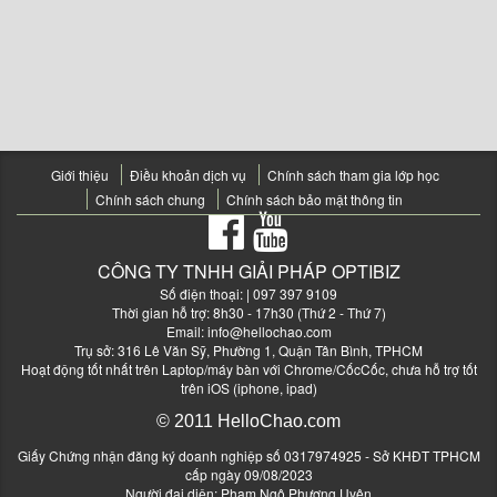
Giới thiệu
Điều khoản dịch vụ
Chính sách tham gia lớp học
Chính sách chung
Chính sách bảo mật thông tin
CÔNG TY TNHH GIẢI PHÁP OPTIBIZ
Số điện thoại:
| 097 397 9109
Thời gian hỗ trợ: 8h30 - 17h30 (Thứ 2 - Thứ 7)
Email:
info@hellochao.com
Trụ sở: 316 Lê Văn Sỹ, Phường 1, Quận Tân Bình, TPHCM
Hoạt động tốt nhất trên Laptop/máy bàn với Chrome/CốcCốc, chưa hỗ trợ tốt
trên iOS (iphone, ipad)
© 2011 HelloChao.com
Giấy Chứng nhận đăng ký doanh nghiệp số 0317974925 - Sở KHĐT TPHCM
cấp ngày 09/08/2023
Người đại diện: Phạm Ngô Phương Uyên