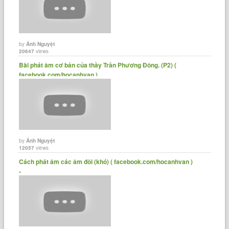
by
Ánh Nguyệt
20647
views
Bài phát âm cơ bản của thầy Trần Phương Đông. (P2) (
facebook.com/hocanhvan ) ......
by
Ánh Nguyệt
12057
views
Cách phát âm các âm đôi (khó) ( facebook.com/hocanhvan )
-......