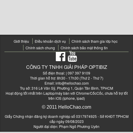
Giới thiệu
Điều khoản dịch vụ
Chính sách tham gia lớp học
Chính sách chung
Chính sách bảo mật thông tin
CÔNG TY TNHH GIẢI PHÁP OPTIBIZ
Số điện thoại:
| 097 397 9109
Thời gian hỗ trợ: 8h30 - 17h30 (Thứ 2 - Thứ 7)
Email:
info@hellochao.com
Trụ sở: 316 Lê Văn Sỹ, Phường 1, Quận Tân Bình, TPHCM
Hoạt động tốt nhất trên Laptop/máy bàn với Chrome/CốcCốc, chưa hỗ trợ tốt
trên iOS (iphone, ipad)
© 2011 HelloChao.com
Giấy Chứng nhận đăng ký doanh nghiệp số 0317974925 - Sở KHĐT TPHCM
cấp ngày 09/08/2023
Người đại diện: Phạm Ngô Phương Uyên