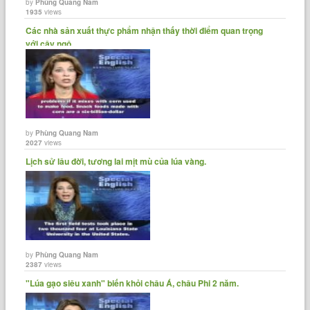
by
Phùng Quang Nam
1935
views
Các nhà sản xuất thực phẩm nhận thấy thời điểm quan trọng
với cây ngô......
by
Phùng Quang Nam
2027
views
Lịch sử lâu đời, tương lai mịt mù của lúa vàng.
by
Phùng Quang Nam
2387
views
"Lúa gạo siêu xanh" biến khỏi châu Á, châu Phi 2 năm.