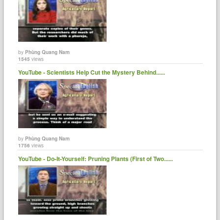
by
Phùng Quang Nam
1545
views
YouTube - Scientists Help Cut the Mystery Behind......
by
Phùng Quang Nam
1756
views
YouTube - Do-It-Yourself: Pruning Plants (First of Two......