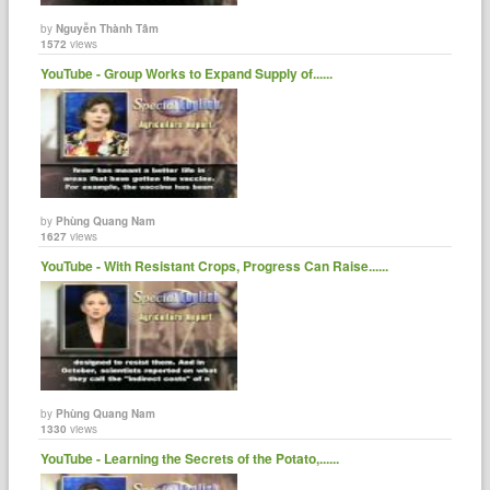
by
Nguyễn Thành Tâm
1572
views
YouTube - Group Works to Expand Supply of......
by
Phùng Quang Nam
1627
views
YouTube - With Resistant Crops, Progress Can Raise......
by
Phùng Quang Nam
1330
views
YouTube - Learning the Secrets of the Potato,......