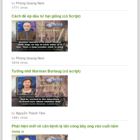
by
Phùng Quang Nam
1771
views
Cách để ép dầu từ hạt giống (có Script)
by
Phùng Quang Nam
1819
views
Tưởng nhớ Norman Borlaug (có script)
by
Nguyễn Thành Tâm
1451
views
Phát hiện mới về căn bệnh lạ tấn công bầy ong vào cuối năm
2006 ở......