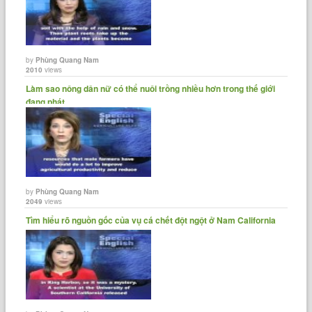
today.
And that's the VOA Special English Agriculture Report. You can find
by
Phùng Quang Nam
2010
views
transcripts, podcasts and archives of our reports at
voaspecialenglish.com.
Làm sao nông dân nữ có thể nuôi trồng nhiều hơn trong thế giới
đang phát......
by
Phùng Quang Nam
2049
views
Tìm hiểu rõ nguồn gốc của vụ cá chết đột ngột ở Nam California