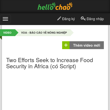
Đăng ký
Đăng nhập
Toggle
navigation
VIDEO
VOA - BÁO CÁO VỀ NÔNG NGHIỆP
Thêm video mới
Two Efforts Seek to Increase Food
Security in Africa (có Script)