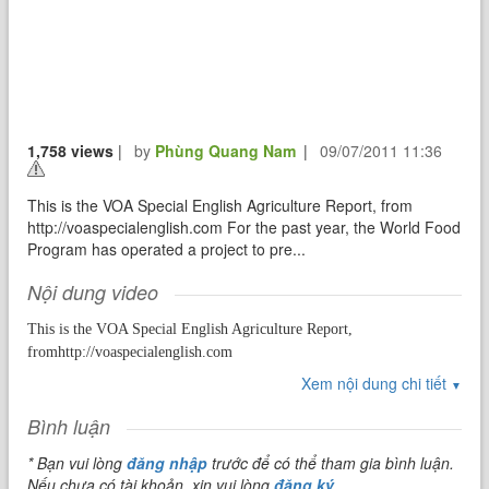
1,758 views
|
by
Phùng Quang Nam
|
09/07/2011 11:36
This is the VOA Special English Agriculture Report, from
http://voaspecialenglish.com For the past year, the World Food
Program has operated a project to pre...
Nội dung video
This is the VOA Special English Agriculture Report,
fromhttp://voaspecialenglish.com
Xem nội dung chi tiết
▼
For the past year, the World Food Program has operated a project to
Bình luận
prevent hunger in twenty-one countries in Africa. In the project, the
* Bạn vui lòng
đăng nhập
trước để có thể tham gia bình luận.
United Nations agency works with small farmers to grow more and
Nếu chưa có tài khoản, xin vui lòng
đăng ký
.
better produce. The World Food Program buys the produce through