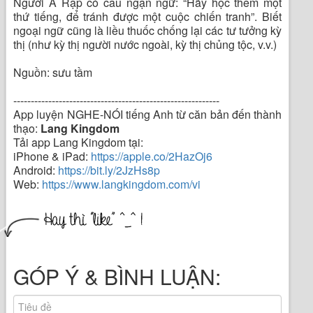
Người Ả Rập có câu ngạn ngữ: “Hãy học thêm một
thứ tiếng, để tránh được một cuộc chiến tranh”. Biết
ngoại ngữ cũng là liều thuốc chống lại các tư tưởng kỳ
thị (như kỳ thị người nước ngoài, kỳ thị chủng tộc, v.v.)
Nguồn: sưu tầm
-----------------------------------------------------------
App luyện NGHE-NÓI tiếng Anh từ căn bản đến thành
thạo:
Lang Kingdom
Tải app Lang Kingdom tại:
iPhone & iPad:
https://apple.co/2HazOj6
Android:
https://bit.ly/2JzHs8p
Web:
https://www.langkingdom.com/vi
GÓP Ý & BÌNH LUẬN: