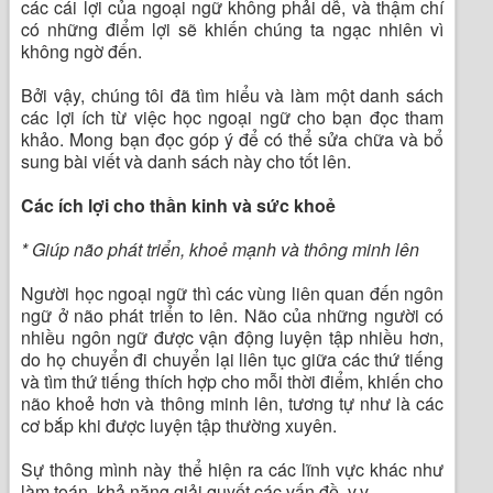
các cái lợi của ngoại ngữ không phải dễ, và thậm chí
có những điểm lợi sẽ khiến chúng ta ngạc nhiên vì
không ngờ đến.
Bởi vậy, chúng tôi đã tìm hiểu và làm một danh sách
các lợi ích từ việc học ngoại ngữ cho bạn đọc tham
khảo. Mong bạn đọc góp ý để có thể sửa chữa và bổ
sung bài viết và danh sách này cho tốt lên.
Các ích lợi cho thần kinh và sức khoẻ
* Giúp não phát triển, khoẻ mạnh và thông minh lên
Người học ngoại ngữ thì các vùng liên quan đến ngôn
ngữ ở não phát triển to lên. Não của những người có
nhiều ngôn ngữ được vận động luyện tập nhiều hơn,
do họ chuyển đi chuyển lại liên tục giữa các thứ tiếng
và tìm thứ tiếng thích hợp cho mỗi thời điểm, khiến cho
não khoẻ hơn và thông minh lên, tương tự như là các
cơ bắp khi được luyện tập thường xuyên.
Sự thông mình này thể hiện ra các lĩnh vực khác như
làm toán, khả năng giải quyết các vấn đề, v.v.