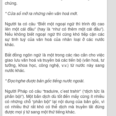
chúng.
* Cửa số mở ra những nền văn hoá mới.
Người ta có câu “Biết một ngoại ngữ thì trình độ cao
lên một cái đầu” (hay là “như có thêm một cái đầu”).
Nếu không biết ngoại ngữ thì cũng khó tiếp cận các
sự tinh tuý của văn hoá của nhân loại ở các nước
khác.
Bất đồng ngôn ngữ là một trong các rào cản cho việc
giao lưu văn hoá và truyền bá các tiến bộ (văn hoá, tư
tưởng, khoa học, công nghệ, v.v.) từ nước này sang
nước khác.
* Đọc/nghe được bản gốc tiếng nước ngoài.
Người Pháp có câu “traduire, c’est trahir” (“dịch tức là
phản bội”). Một bản dịch dù tốt đến mấy cũng ít nhiều
có những chỗ “phản bội” lại nội dung của bản gốc, vì
có nhiều thứ rất khó có thể dịch mà truyền tải đúng
được mọi ý tứ sang một thứ tiếng khác.