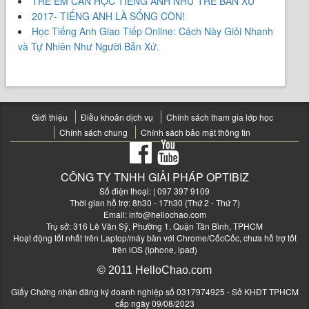
TRẺ EM CẦN HỌC TIẾNG ANH NHƯ TRẺ BẢN XỨ
2017- TIẾNG ANH LÀ SỐNG CÒN!
Học Tiếng Anh Giao Tiếp Online: Cách Này Giỏi Nhanh
và Tự Nhiên Như Người Bản Xứ.
Giới thiệu
Điều khoản dịch vụ
Chính sách tham gia lớp học
Chính sách chung
Chính sách bảo mật thông tin
CÔNG TY TNHH GIẢI PHÁP OPTIBIZ
Số điện thoại:
| 097 397 9109
Thời gian hỗ trợ: 8h30 - 17h30 (Thứ 2 - Thứ 7)
Email:
info@hellochao.com
Trụ sở: 316 Lê Văn Sỹ, Phường 1, Quận Tân Bình, TPHCM
Hoạt động tốt nhất trên Laptop/máy bàn với Chrome/CốcCốc, chưa hỗ trợ tốt
trên iOS (iphone, ipad)
© 2011 HelloChao.com
Giấy Chứng nhận đăng ký doanh nghiệp số 0317974925 - Sở KHĐT TPHCM
cấp ngày 09/08/2023