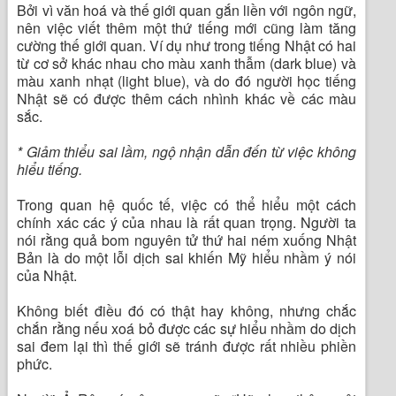
Bởi vì văn hoá và thế giới quan gắn liền với ngôn ngữ,
nên việc viết thêm một thứ tiếng mới cũng làm tăng
cường thế giới quan. Ví dụ như trong tiếng Nhật có hai
từ cơ sở khác nhau cho màu xanh thẫm (dark blue) và
màu xanh nhạt (light blue), và do đó người học tiếng
Nhật sẽ có được thêm cách nhình khác về các màu
sắc.
* Giảm thiểu sai lầm, ngộ nhận dẫn đến từ việc không
hiểu tiếng.
Trong quan hệ quốc tế, việc có thể hiểu một cách
chính xác các ý của nhau là rất quan trọng. Người ta
nói rằng quả bom nguyên tử thứ hai ném xuống Nhật
Bản là do một lỗi dịch sai khiến Mỹ hiểu nhầm ý nói
của Nhật.
Không biết điều đó có thật hay không, nhưng chắc
chắn rằng nếu xoá bỏ được các sự hiểu nhầm do dịch
sai đem lại thì thế giới sẽ tránh được rất nhiều phiền
phức.