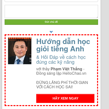
Gửi chủ đề
Hướng dẫn học
giỏi tiếng Anh
& Hỏi Đáp về cách học
đúng các kỹ năng
với thầy
Phạm Việt Thắng
-
Đồng sáng lập HelloChao.vn
ĐỪNG LÃNG PHÍ THỜI GIAN
VỚI CÁCH HỌC SAI!
HÃY XEM NGAY