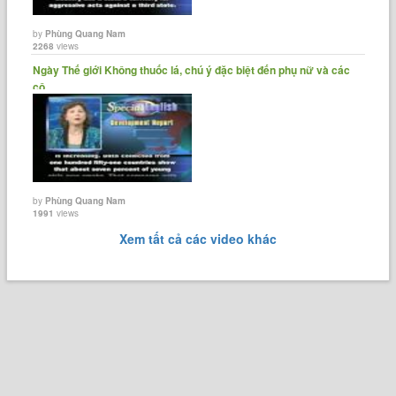
by
Phùng Quang Nam
2268
views
Ngày Thế giới Không thuốc lá, chú ý đặc biệt đến phụ nữ và các
cô......
by
Phùng Quang Nam
1991
views
Xem tất cả các video khác