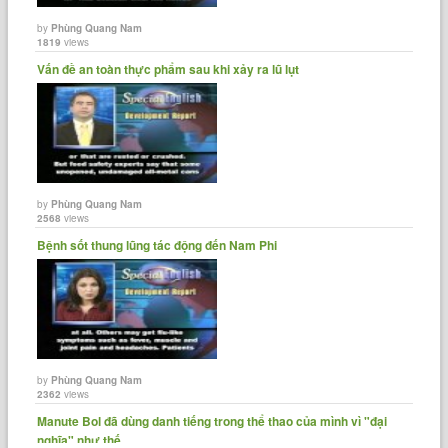
by
Phùng Quang Nam
1819
views
Vấn đề an toàn thực phẩm sau khi xảy ra lũ lụt
by
Phùng Quang Nam
2568
views
Bệnh sốt thung lũng tác động đến Nam Phi
by
Phùng Quang Nam
2362
views
Manute Bol đã dùng danh tiếng trong thể thao của mình vì "đại
nghĩa" như thế......