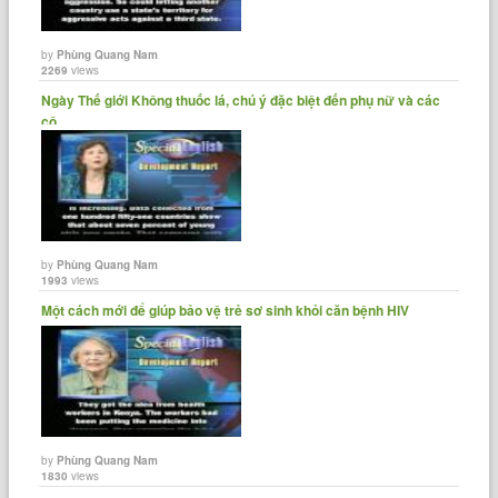
by
Phùng Quang Nam
2269
views
Ngày Thế giới Không thuốc lá, chú ý đặc biệt đến phụ nữ và các
cô......
by
Phùng Quang Nam
1993
views
Một cách mới để giúp bảo vệ trẻ sơ sinh khỏi căn bệnh HIV
by
Phùng Quang Nam
1830
views