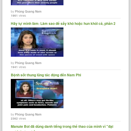
by
Phùng Quang Nam
1961
views
Hãy tự mình làm: Làm sao để sấy khô hoặc hun khói cá, phần 2
by
Phùng Quang Nam
1941
views
Bệnh sốt thung lũng tác động đến Nam Phi
by
Phùng Quang Nam
2362
views
Manute Bol đã dùng danh tiếng trong thể thao của mình vì "đại