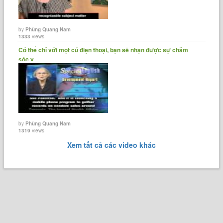
by
Phùng Quang Nam
1333
views
Có thể chỉ với một cú điện thoại, bạn sẽ nhận được sự chăm
sóc y......
by
Phùng Quang Nam
1319
views
Xem tất cả các video khác