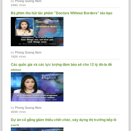
by
Phùng Quang Nam
2482
views
Bộ phim thu hút tác phẩm "Doctors Without Borders" táo bạo
by
Phùng Quang Nam
1820
views
Các quốc gia và các lực lượng đảm bảo sẽ cho 12 tỷ đô-la để
phòng......
by
Phùng Quang Nam
2030
views
Dự án cố gắng giảm thiểu chết chóc, xây dựng thị trường bếp lò
sạch