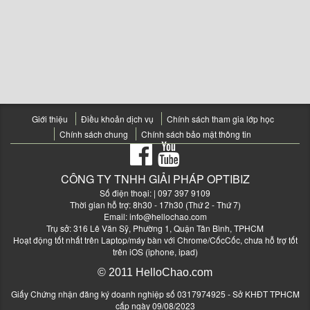
Giới thiệu
Điều khoản dịch vụ
Chính sách tham gia lớp học
Chính sách chung
Chính sách bảo mật thông tin
CÔNG TY TNHH GIẢI PHÁP OPTIBIZ
Số điện thoại:
| 097 397 9109
Thời gian hỗ trợ: 8h30 - 17h30 (Thứ 2 - Thứ 7)
Email:
info@hellochao.com
Trụ sở: 316 Lê Văn Sỹ, Phường 1, Quận Tân Bình, TPHCM
Hoạt động tốt nhất trên Laptop/máy bàn với Chrome/CốcCốc, chưa hỗ trợ tốt
trên iOS (iphone, ipad)
© 2011 HelloChao.com
Giấy Chứng nhận đăng ký doanh nghiệp số 0317974925 - Sở KHĐT TPHCM
cấp ngày 09/08/2023