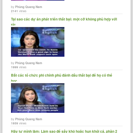
by
Phùng Quang Nam
2141
views
Tại sao các dự án phát triển thất bại: một cỡ không phù hợp với
tất......
by
Phùng Quang Nam
1999
views
Bắt các tổ chức phi chính phủ đánh dấu thất bại để họ có thể
học......
by
Phùng Quang Nam
1959
views
Hãy tự mình làm: Làm sao để sấy khô hoặc hun khói cá, phần 2