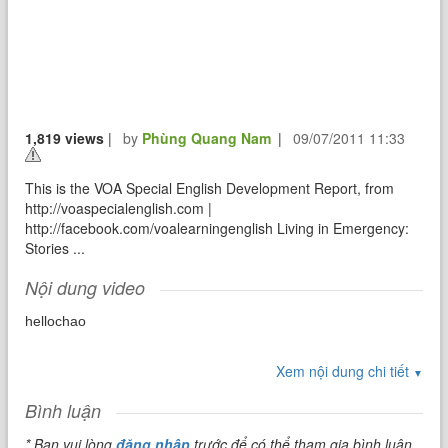
1,819 views
|
by
Phùng Quang Nam
|
09/07/2011 11:33
This is the VOA Special English Development Report, from
http://voaspecialenglish.com |
http://facebook.com/voalearningenglish Living in Emergency:
Stories ...
Nội dung video
hellochao
Xem nội dung chi tiết
▼
Bình luận
* Bạn vui lòng
đăng nhập
trước để có thể tham gia bình luận.