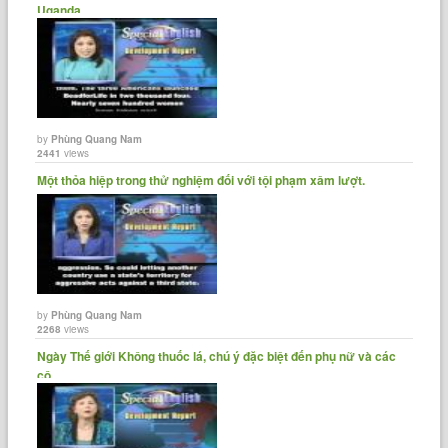
Uganda.
by
Phùng Quang Nam
2441
views
Một thỏa hiệp trong thử nghiệm đối với tội phạm xâm lượt.
by
Phùng Quang Nam
2268
views
Ngày Thế giới Không thuốc lá, chú ý đặc biệt đến phụ nữ và các
cô......