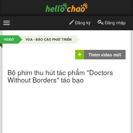
Đăng ký
Đăng nhập
Toggle
navigation
VIDEO
VOA - BÁO CÁO PHÁT TRIỂN
Thêm video mới
Bộ phim thu hút tác phẩm "Doctors
Without Borders" táo bạo