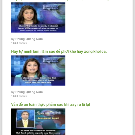
by
Phùng Quang Nam
1941
views
Hãy tự mình làm: làm sao để phơi khô hay xông khói cá.
by
Phùng Quang Nam
1999
views
Vấn đề an toàn thực phẩm sau khi xảy ra lũ lụt