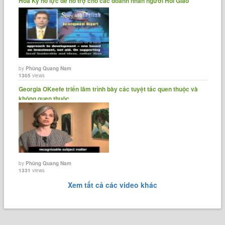
Hoa Kỳ nỗ lực để hỗ trợ cho các doanh nhân người Hồi Giáo
by
Phùng Quang Nam
1305
views
Georgia OKeefe triển lãm trình bày các tuyệt tác quen thuộc và
không quen thuộc.
by
Phùng Quang Nam
1331
views
Xem tất cả các video khác