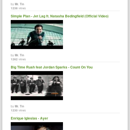
by
Mr. Tin
1238
views
Simple Plan - Jet Lag ft. Natasha Bedingfield (Official Video)
by
Mr. Tin
1262
views
Big Time Rush feat Jordan Sparks - Count On You
by
Mr. Tin
1230
views
Enrique Iglesias - Ayer