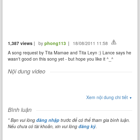
1,387 views
|
by
phong113
|
18/08/2011 11:58
A song request by Tita Mamae and Tita Leyn :) Lance says he
wasn't good on this song yet - but hope you like it ^_^
Nội dung video
Xem nội dung chi tiết
▼
Bình luận
* Bạn vui lòng
đăng nhập
trước để có thể tham gia bình luận.
Nếu chưa có tài khoản, xin vui lòng
đăng ký
.