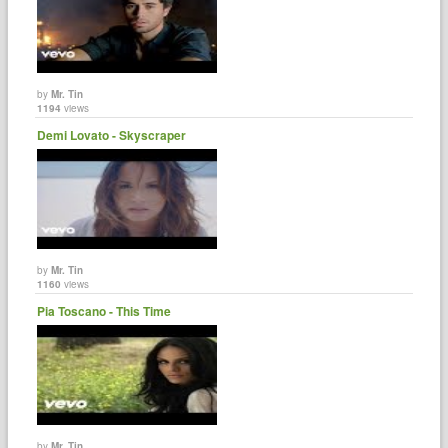
by
Mr. Tin
1194
views
Demi Lovato - Skyscraper
by
Mr. Tin
1160
views
Pia Toscano - This Time
by
Mr. Tin