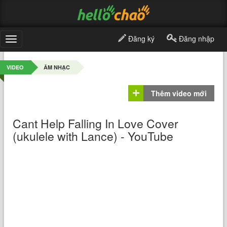
Đăng ký
Đăng nhập
Toggle
navigation
VIDEO
ÂM NHẠC
Thêm video mới
Cant Help Falling In Love Cover
(ukulele with Lance) - YouTube