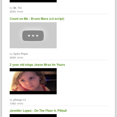
by
Mr. Tin
2532
views
Count on Me - Bruno Mars (có script)
by
Uyên Phạm
2830
views
2 year old sings Jason Mraz Im Yours
by
phong113
1392
views
Jennifer Lopez - On The Floor ft. Pitbull