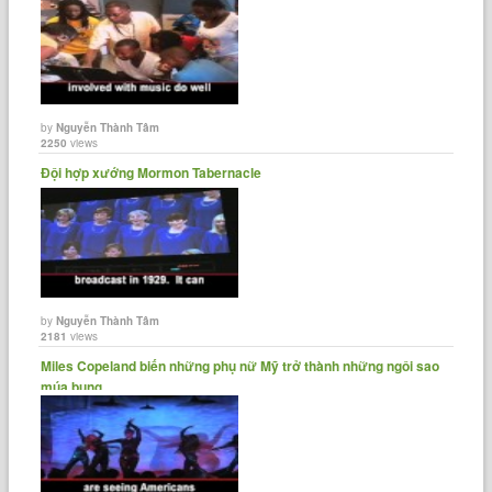
by
Nguyễn Thành Tâm
2250
views
Đội hợp xướng Mormon Tabernacle
by
Nguyễn Thành Tâm
2181
views
Miles Copeland biến những phụ nữ Mỹ trở thành những ngôi sao
múa bụng