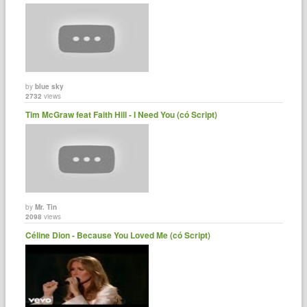
by
blue sky
2732
views
Tim McGraw feat Faith Hill - I Need You (có Script)
by
Mr. Tin
2098
views
Céline Dion - Because You Loved Me (có Script)