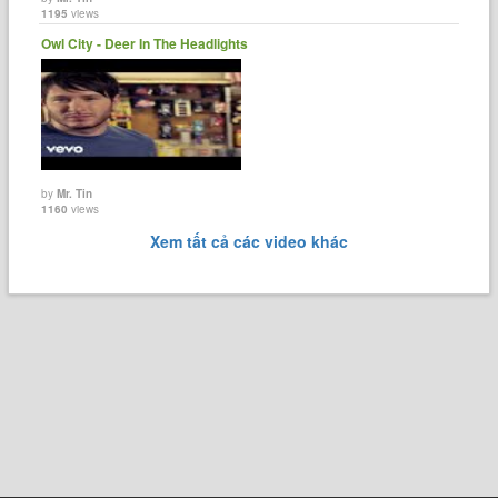
1195
views
Owl City - Deer In The Headlights
by
Mr. Tin
1160
views
Xem tất cả các video khác