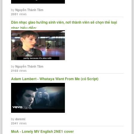
by
Nguyễn Thành Tâm
2051
views
Dàn nhạc giao hưởng sinh viên, nơi thành viên sẽ chọn thể loại
nhạc biểu diễn:......
by
Nguyễn Thành Tâm
2103
views
Adam Lambert - Whataya Want From Me (có Script)
by
doremi
2341
views
MoA - Lonely MV English 2NE1 cover