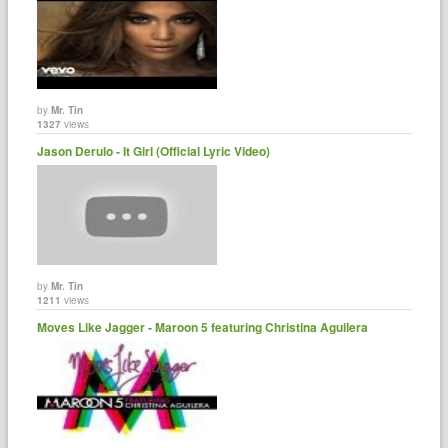
by
Mr. Tin
1327
views
Jason Derulo - It Girl (Official Lyric Video)
by
Mr. Tin
1211
views
Moves Like Jagger - Maroon 5 featuring Christina Aguilera