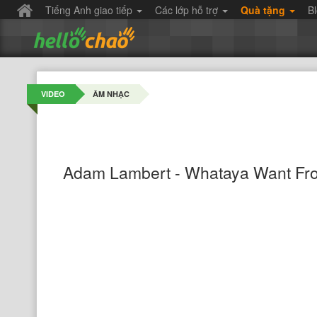
Tiếng Anh giao tiếp
Các lớp hỗ trợ
Quà tặng
B
VIDEO
ÂM NHẠC
Adam Lambert - Whataya Want Fro