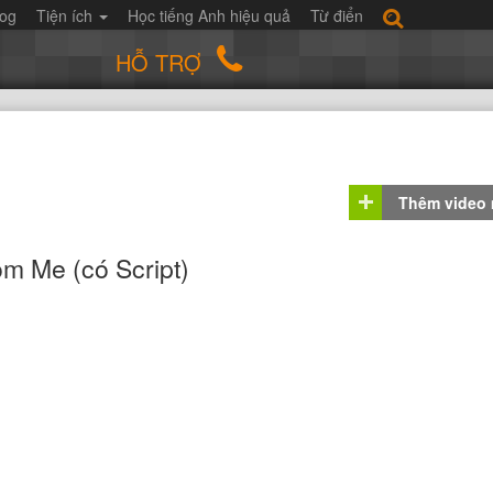
log
Tiện ích
Học tiếng Anh hiệu quả
Từ điển
HỖ TRỢ
Thêm video
m Me (có Script)