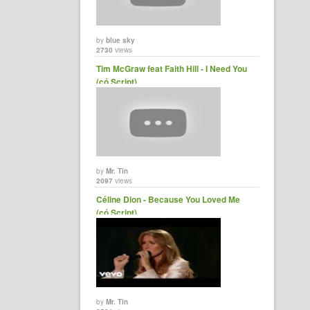
by
blue sky
2730
views
Tim McGraw feat Faith Hill - I Need You
(có Script)
by
Mr. Tin
2097
views
Céline Dion - Because You Loved Me
(có Script)
by
Mr. Tin