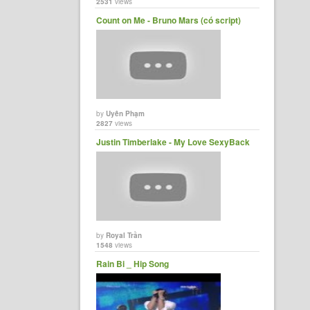
2531
views
Count on Me - Bruno Mars (có script)
by
Uyên Phạm
2827
views
Justin Timberlake - My Love SexyBack
by
Royal Trần
1548
views
Rain Bi _ Hip Song