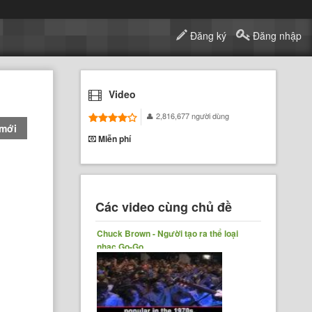
Đăng ký
Đăng nhập
Video
2,816,677 người dùng
 mới
Miễn phí
Các video cùng chủ đề
Chuck Brown - Người tạo ra thể loại
nhạc Go-Go