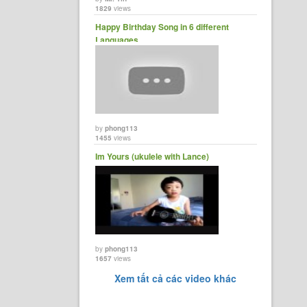
1829
views
Happy Birthday Song in 6 different
Languages
by
phong113
1455
views
Im Yours (ukulele with Lance)
by
phong113
1657
views
Xem tất cả các video khác