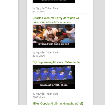
by
Nguyễn Thành Tâm
2174
views
Charles West và Larry Jernigan và
công việc sửa chữa nhạc cụ
by
Nguyễn Thành Tâm
2249
views
Đội hợp xướng Mormon Tabernacle
by
Nguyễn Thành Tâm
2180
views
Miles Copeland biến những phụ nữ Mỹ