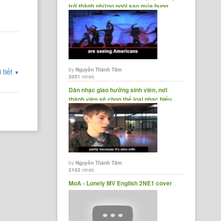
trở thành những ngôi sao múa bụng
by
Nguyễn Thành Tâm
 tiết
▼
2051
views
Dàn nhạc giao hưởng sinh viên, nơi
thành viên sẽ chọn thể loại nhạc biểu
diễn:......
by
Nguyễn Thành Tâm
2102
views
MoA - Lonely MV English 2NE1 cover