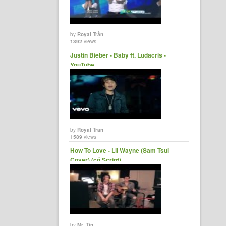
by
Royal Trần
1392
views
Justin Bieber - Baby ft. Ludacris -
YouTube
by
Royal Trần
1589
views
How To Love - Lil Wayne (Sam Tsui
Cover) (có Script)
by
Mr. Tin