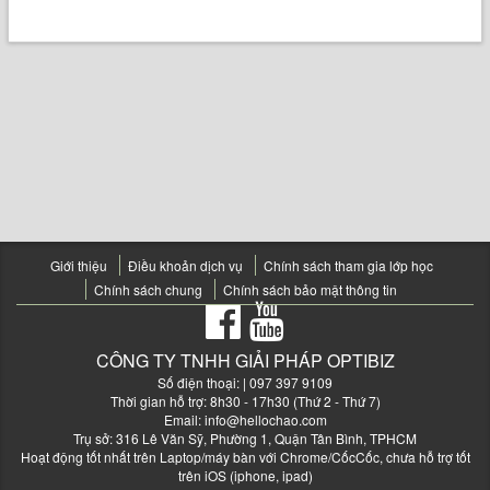
Giới thiệu
Điều khoản dịch vụ
Chính sách tham gia lớp học
Chính sách chung
Chính sách bảo mật thông tin
CÔNG TY TNHH GIẢI PHÁP OPTIBIZ
Số điện thoại:
| 097 397 9109
Thời gian hỗ trợ: 8h30 - 17h30 (Thứ 2 - Thứ 7)
Email:
info@hellochao.com
Trụ sở: 316 Lê Văn Sỹ, Phường 1, Quận Tân Bình, TPHCM
Hoạt động tốt nhất trên Laptop/máy bàn với Chrome/CốcCốc, chưa hỗ trợ tốt
trên iOS (iphone, ipad)