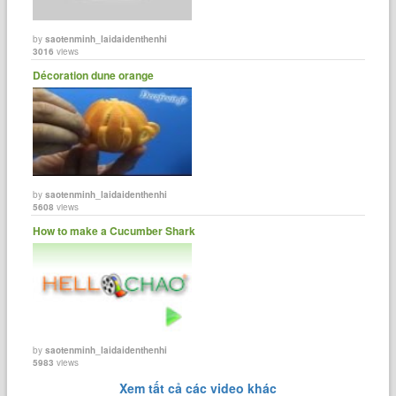
by
saotenminh_laidaidenthenhi
3016
views
Décoration dune orange
by
saotenminh_laidaidenthenhi
5608
views
How to make a Cucumber Shark
by
saotenminh_laidaidenthenhi
5983
views
Xem tất cả các video khác