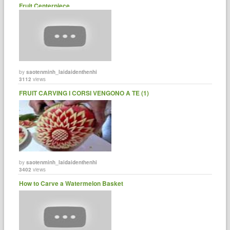
Fruit Centerpiece
by
saotenminh_laidaidenthenhi
3112
views
FRUIT CARVING I CORSI VENGONO A TE (1)
by
saotenminh_laidaidenthenhi
3402
views
How to Carve a Watermelon Basket