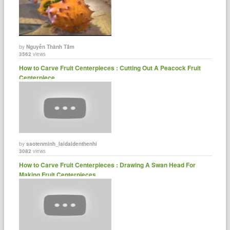
by
Nguyễn Thành Tâm
3562
views
How to Carve Fruit Centerpieces : Cutting Out A Peacock Fruit
Centerpiece
by
saotenminh_laidaidenthenhi
3082
views
How to Carve Fruit Centerpieces : Drawing A Swan Head For
Making Fruit Centerpieces