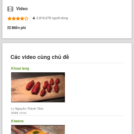
Video
2,816,678 người dùng
Miễn phí
Các video cùng chủ đề
Khoai lang
by
Nguyễn Thành Tâm
3098
views
Kiwano