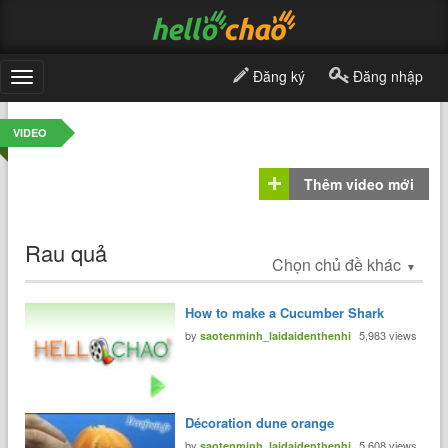
Đăng ký
Đăng nhập
Toggle
navigation
VIDEO
Thêm video mới
Rau quả
Chọn chủ đề khác
▼
How to make a Cucumber Shark
by
5,983 views
saotenminh_laidaidenthenhi
Décoration dune orange
by
5,608 views
saotenminh_laidaidenthenhi