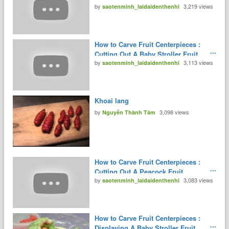
by
3,219 views
Centerpiece
saotenminh_laidaidenthenhi
How to Carve Fruit Centerpieces :
Cutting Out A Baby Stroller Fruit
by
3,113 views
Centerpiece
saotenminh_laidaidenthenhi
Khoai lang
by
3,098 views
Nguyễn Thành Tâm
How to Carve Fruit Centerpieces :
Cutting Out A Peacock Fruit
by
3,083 views
Centerpiece
saotenminh_laidaidenthenhi
How to Carve Fruit Centerpieces :
Displaying A Baby Stroller Fruit