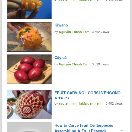
Kiwano
by
3,562 views
Nguyễn Thành Tâm
Cây cà
by
3,529 views
Nguyễn Thành Tâm
FRUIT CARVING I CORSI VENGONO
A TE (1)
by
3,402 views
saotenminh_laidaidenthenhi
How to Carve Fruit Centerpieces :
Assembling A Fruit Peacock