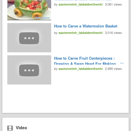
by
3,061 views
Centerpiece
saotenminh_laidaidenthenhi
How to Carve a Watermelon Basket
by
3,016 views
saotenminh_laidaidenthenhi
How to Carve Fruit Centerpieces :
Drawing A Swan Head For Making
by
2,995 views
Fruit Centerpieces
saotenminh_laidaidenthenhi
Video