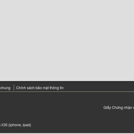
 chung
Chính sách bảo mật thông tin
Giấy Chứng nhận 
 iOS (iphone, ipad)