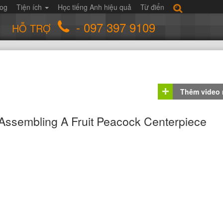
log
Tiện ích
Học tiếng Anh hiệu quả
Từ điển
- 097 397 9109
HỖ TRỢ
Thêm video
 Assembling A Fruit Peacock Centerpiece