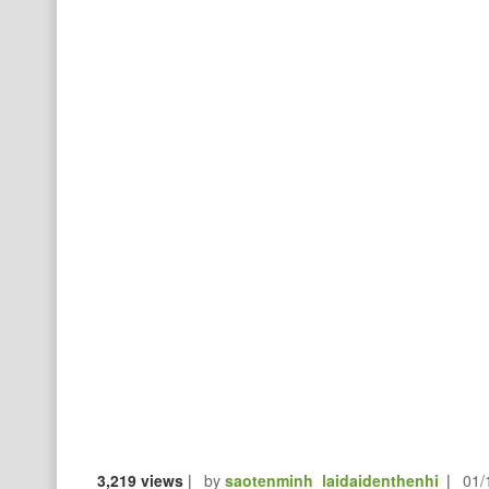
3,219 views
|
by
saotenminh_laidaidenthenhi
|
01/