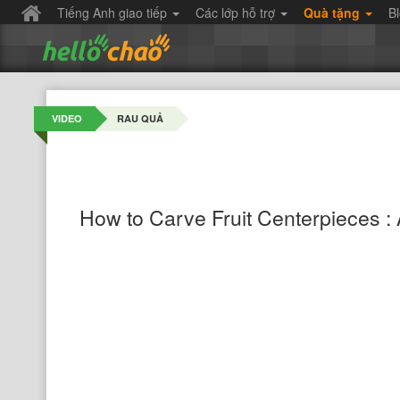
Tiếng Anh giao tiếp
Các lớp hỗ trợ
Quà tặng
B
VIDEO
RAU QUẢ
How to Carve Fruit Centerpieces :