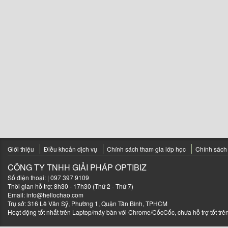
Giới thiệu
Điều khoản dịch vụ
Chính sách tham gia lớp học
Chính sách
CÔNG TY TNHH GIẢI PHÁP OPTIBIZ
Số điện thoại:
| 097 397 9109
Thời gian hỗ trợ: 8h30 - 17h30 (Thứ 2 - Thứ 7)
Email:
info@hellochao.com
Trụ sở: 316 Lê Văn Sỹ, Phường 1, Quận Tân Bình, TPHCM
Hoạt động tốt nhất trên Laptop/máy bàn với Chrome/CốcCốc, chưa hỗ trợ tốt trên