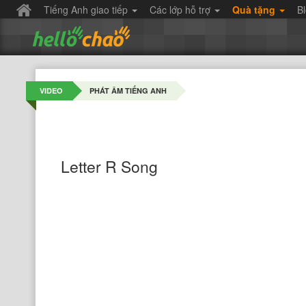
Tiếng Anh giao tiếp
Các lớp hỗ trợ
Quà tặng
B
VIDEO
PHÁT ÂM TIẾNG ANH
Letter R Song