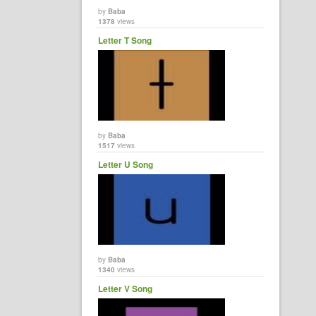
by
Baba
1378
views
Letter T Song
by
Baba
1517
views
Letter U Song
by
Baba
1340
views
Letter V Song