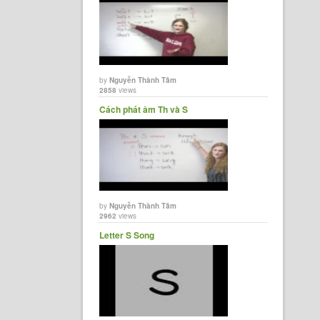
by
Nguyễn Thành Tâm
2858
views
Cách phát âm Th và S
by
Nguyễn Thành Tâm
2962
views
Letter S Song