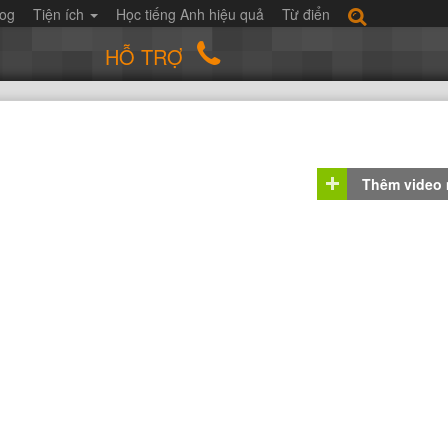
log
Tiện ích
Học tiếng Anh hiệu quả
Từ điển
HỖ TRỢ
Thêm video