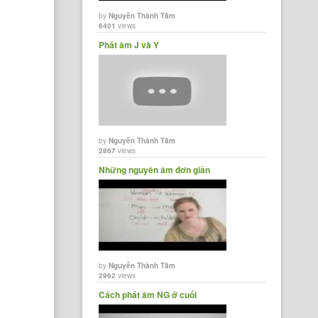
by
Nguyễn Thành Tâm
6401
views
Phát âm J và Y
by
Nguyễn Thành Tâm
2867
views
Những nguyên âm đơn giản
by
Nguyễn Thành Tâm
2962
views
Cách phát âm NG ở cuối