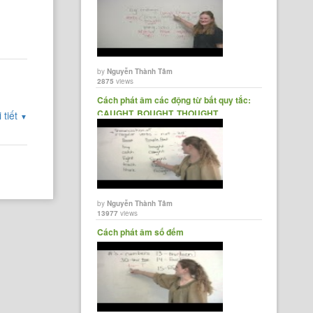
by
Nguyễn Thành Tâm
2875
views
Cách phát âm các động từ bất quy tắc:
CAUGHT, BOUGHT, THOUGHT...
 tiết
▼
by
Nguyễn Thành Tâm
13977
views
Cách phát âm số đếm