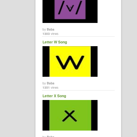
by
Baba
1303
views
Letter W Song
by
Baba
1351
views
Letter X Song