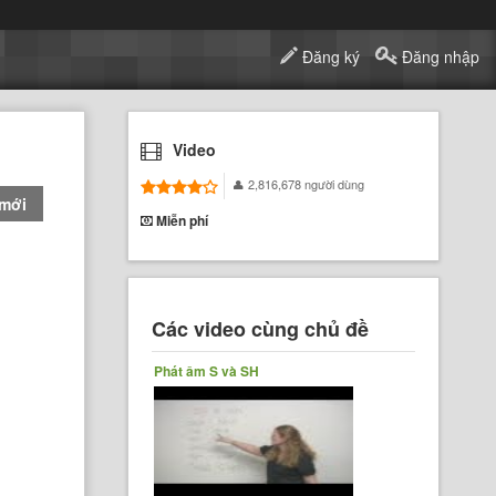
Đăng ký
Đăng nhập
Video
2,816,678 người dùng
 mới
Miễn phí
Các video cùng chủ đề
Phát âm S và SH