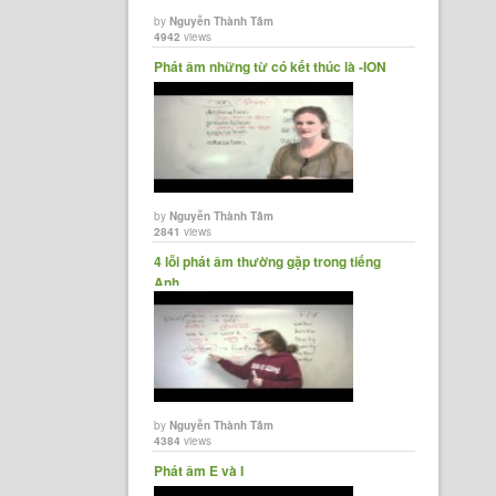
by
Nguyễn Thành Tâm
4942
views
Phát âm những từ có kết thúc là -ION
by
Nguyễn Thành Tâm
2841
views
4 lỗi phát âm thường gặp trong tiếng
Anh
by
Nguyễn Thành Tâm
4384
views
Phát âm E và I