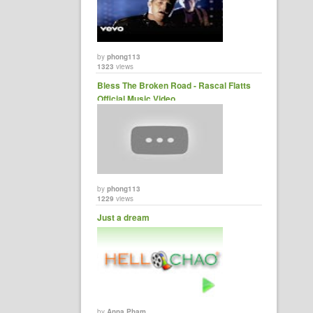
by
phong113
1323
views
Bless The Broken Road - Rascal Flatts
Official Music Video
by
phong113
1229
views
Just a dream
by
Anna Pham