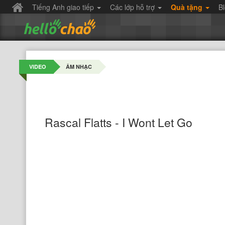
Tiếng Anh giao tiếp
Các lớp hỗ trợ
Quà tặng
B
VIDEO
ÂM NHẠC
Rascal Flatts - I Wont Let Go