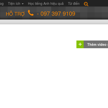
log
Tiện ích
Học tiếng Anh hiệu quả
Từ điển
- 097 397 9109
HỖ TRỢ
Thêm video