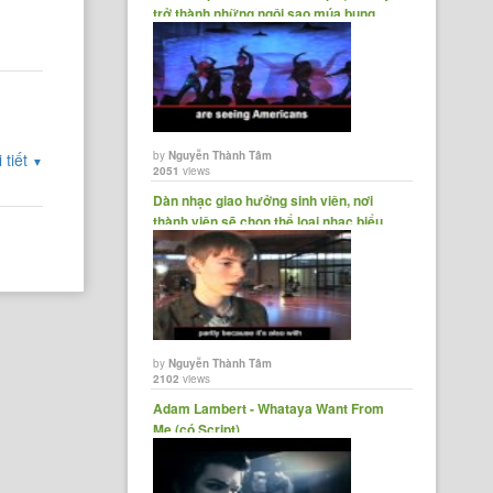
trở thành những ngôi sao múa bụng
by
Nguyễn Thành Tâm
 tiết
▼
2051
views
Dàn nhạc giao hưởng sinh viên, nơi
thành viên sẽ chọn thể loại nhạc biểu
diễn:......
by
Nguyễn Thành Tâm
2102
views
Adam Lambert - Whataya Want From
Me (có Script)