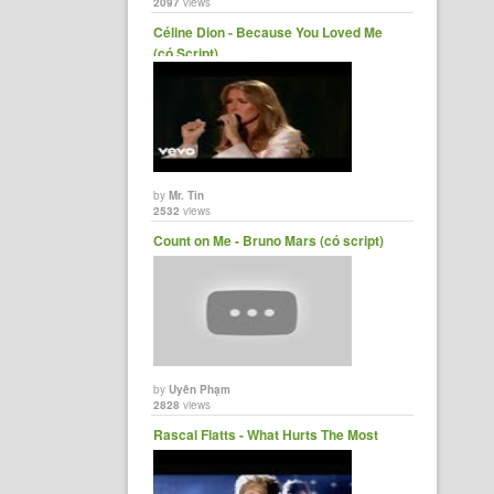
2097
views
Céline Dion - Because You Loved Me
(có Script)
by
Mr. Tin
2532
views
Count on Me - Bruno Mars (có script)
by
Uyên Phạm
2828
views
Rascal Flatts - What Hurts The Most