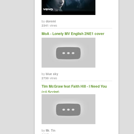
by
doremi
2341
views
MoA - Lonely MV English 2NE1 cover
by
blue sky
2730
views
Tim McGraw feat Faith Hill - I Need You
(có Script)
by
Mr. Tin