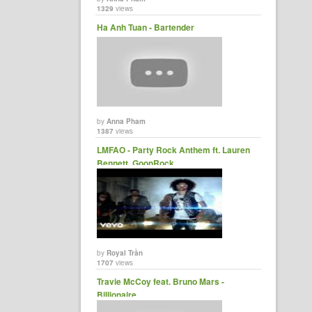
1329
views
Ha Anh Tuan - Bartender
by
Anna Pham
1387
views
LMFAO - Party Rock Anthem ft. Lauren
Bennett, GoonRock
by
Royal Trần
1707
views
Travie McCoy feat. Bruno Mars -
Billionaire