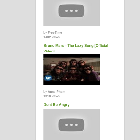
by
FreeTime
1402
views
Bruno Mars - The Lazy Song [Official
Video]
by
Anna Pham
1310
views
Dont Be Angry