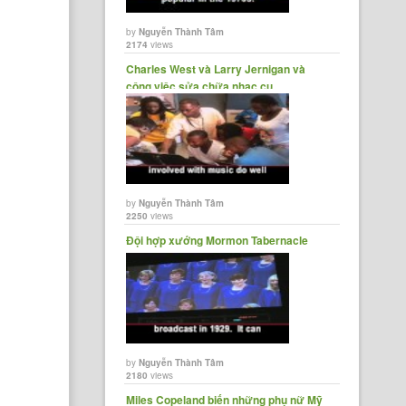
by
Nguyễn Thành Tâm
2174
views
Charles West và Larry Jernigan và
công việc sửa chữa nhạc cụ
by
Nguyễn Thành Tâm
2250
views
Đội hợp xướng Mormon Tabernacle
by
Nguyễn Thành Tâm
2180
views
Miles Copeland biến những phụ nữ Mỹ