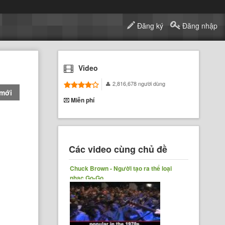
Đăng ký
Đăng nhập
Video
2,816,678 người dùng
 mới
Miễn phí
Các video cùng chủ đề
Chuck Brown - Người tạo ra thể loại
nhạc Go-Go