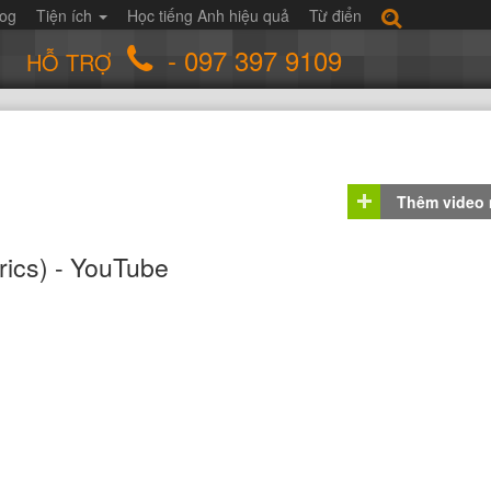
log
Tiện ích
Học tiếng Anh hiệu quả
Từ điển
- 097 397 9109
HỖ TRỢ
Thêm video
yrics) - YouTube