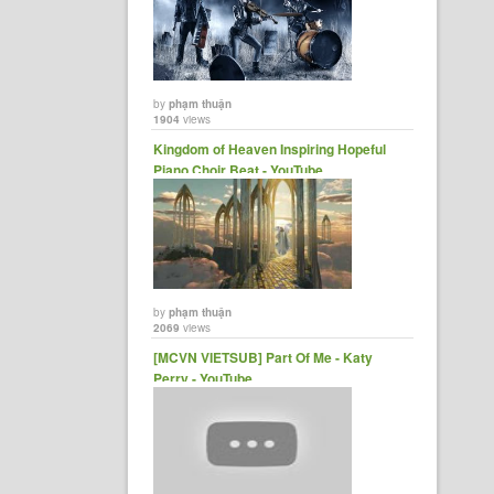
by
phạm thuận
1904
views
Kingdom of Heaven Inspiring Hopeful
Piano Choir Beat - YouTube
by
phạm thuận
2069
views
[MCVN VIETSUB] Part Of Me - Katy
Perry - YouTube