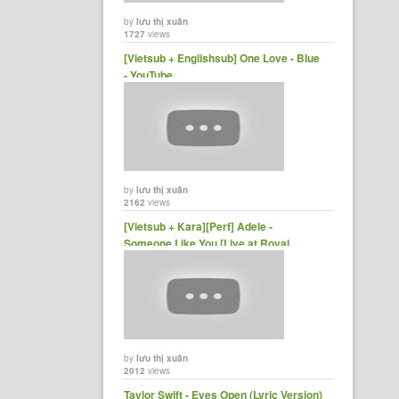
by
lưu thị xuân
1727
views
[Vietsub + Englishsub] One Love - Blue
- YouTube
by
lưu thị xuân
2162
views
[Vietsub + Kara][Perf] Adele -
Someone Like You [Live at Royal
Albert Hall][360kpop] - YouTube
by
lưu thị xuân
2012
views
Taylor Swift - Eyes Open (Lyric Version)