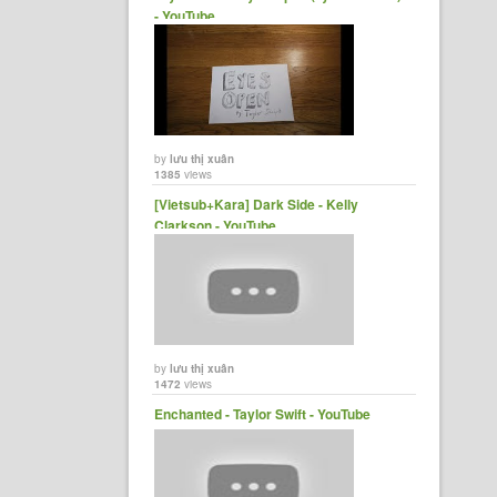
- YouTube
by
lưu thị xuân
1385
views
[Vietsub+Kara] Dark Side - Kelly
Clarkson - YouTube
by
lưu thị xuân
1472
views
Enchanted - Taylor Swift - YouTube