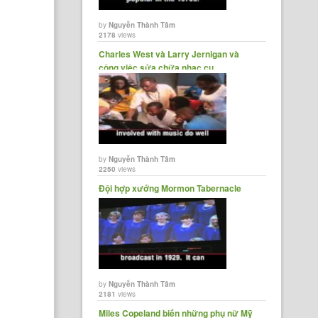
by
Nguyễn Thành Tâm
2178
views
Charles West và Larry Jernigan và
công việc sửa chữa nhạc cụ
by
Nguyễn Thành Tâm
2250
views
Đội hợp xướng Mormon Tabernacle
by
Nguyễn Thành Tâm
2181
views
Miles Copeland biến những phụ nữ Mỹ