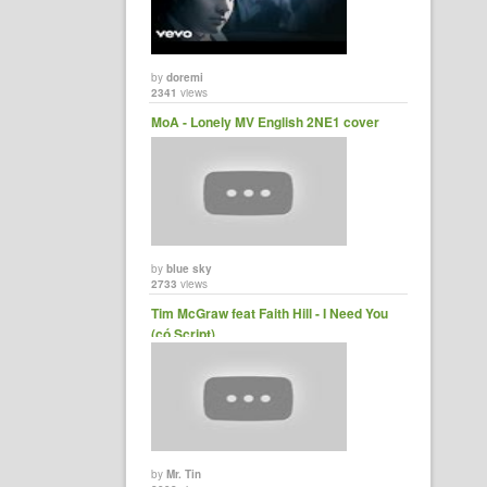
by
doremi
2341
views
MoA - Lonely MV English 2NE1 cover
by
blue sky
2733
views
Tim McGraw feat Faith Hill - I Need You
(có Script)
by
Mr. Tin