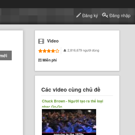
Đăng ký
Đăng nhập
Video
2,816,679 người dùng
 mới
Miễn phí
Các video cùng chủ đề
Chuck Brown - Người tạo ra thể loại
nhạc Go-Go