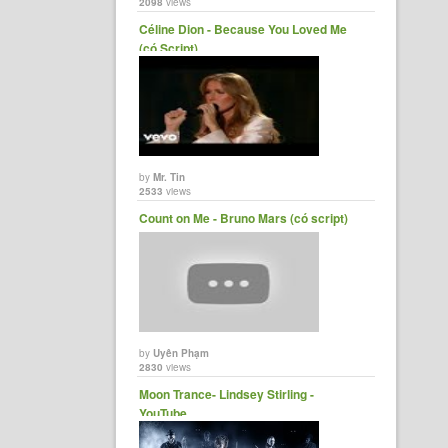
2098
views
Céline Dion - Because You Loved Me
(có Script)
by
Mr. Tin
2533
views
Count on Me - Bruno Mars (có script)
by
Uyên Phạm
2830
views
Moon Trance- Lindsey Stirling -
YouTube