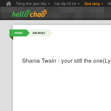
Tiếng Anh giao tiếp
Các lớp hỗ trợ
Quà tặng
B
VIDEO
ÂM NHẠC
Shania Twain - your still the one(L