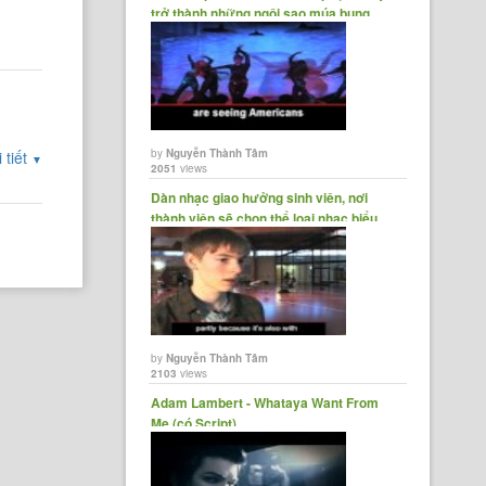
trở thành những ngôi sao múa bụng
by
Nguyễn Thành Tâm
 tiết
▼
2051
views
Dàn nhạc giao hưởng sinh viên, nơi
thành viên sẽ chọn thể loại nhạc biểu
diễn:......
by
Nguyễn Thành Tâm
2103
views
Adam Lambert - Whataya Want From
Me (có Script)