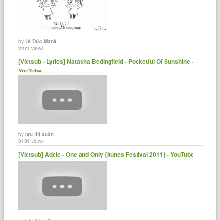
by
Lê Đức Mạnh
2271
views
[Vietsub - Lyrics] Natasha Bedingfield - Pocketful Of Sunshine -
YouTube
by
lưu thị xuân
3139
views
[Vietsub] Adele - One and Only {Itunes Festival 2011} - YouTube