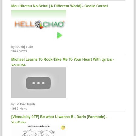
Mou Hitotsu No Sekai [A Different World] - Cecile Corbel
by
lưu thị xuân
1642
views
Michael Learns To Rock-Take Me To Your Heart With Lyrics -
YouTube
by
Lê Đức Mạnh
1686
views
[Vietsub by 9TF] Be what U wanna B - Darin [Fanmade] -
YouTube