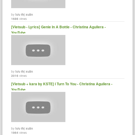
by
lưu thị xuân
1686
views
[Vietsub - Lyrics] Genie In A Bottle - Christina Aguilera -
YouTube
by
lưu thị xuân
2016
views
[Vietsub + kara by KSTE] I Turn To You - Christina Aguilera -
YouTube
by
lưu thị xuân
1964
views