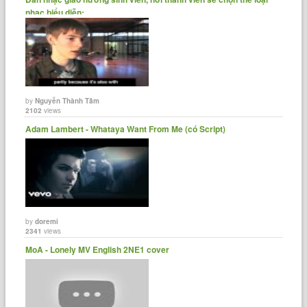
nhạc biểu diễn:......
by
Nguyễn Thành Tâm
2102
views
Adam Lambert - Whataya Want From Me (có Script)
by
doremi
2341
views
MoA - Lonely MV English 2NE1 cover