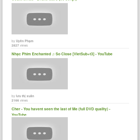
by
Uyên Phạm
2827
views
Nhạc Phim Enchanted ♫ So Close [VietSub+t3] - YouTube
by
lưu thị xuân
2166
views
Cher - You havent seen the last of Me (full DVD quality) -
YouTube