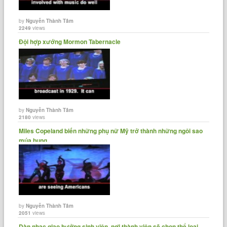
by
Nguyễn Thành Tâm
2249
views
Đội hợp xướng Mormon Tabernacle
by
Nguyễn Thành Tâm
2180
views
Miles Copeland biến những phụ nữ Mỹ trở thành những ngôi sao
múa bụng
by
Nguyễn Thành Tâm
2051
views
Dàn nhạc giao hưởng sinh viên, nơi thành viên sẽ chọn thể loại