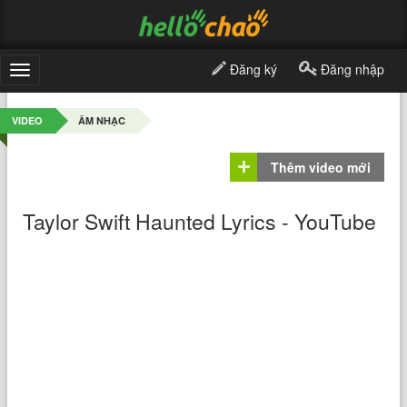
Đăng ký
Đăng nhập
Toggle
navigation
VIDEO
ÂM NHẠC
Thêm video mới
Taylor Swift Haunted Lyrics - YouTube