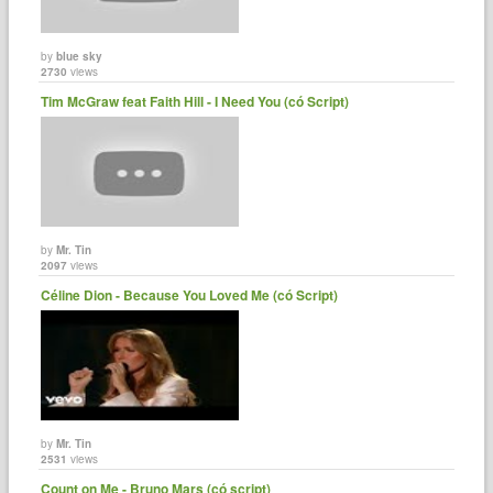
by
blue sky
2730
views
Tim McGraw feat Faith Hill - I Need You (có Script)
by
Mr. Tin
2097
views
Céline Dion - Because You Loved Me (có Script)
by
Mr. Tin
2531
views
Count on Me - Bruno Mars (có script)