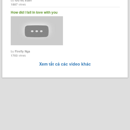
by
lưu thị xuân
1887
views
How did I fall in love with you
by
Firefly Nga
1703
views
Xem tất cả các video khác