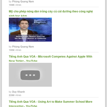
by
Phùng Quang Nam
1696
views
Mỹ cho phép nông dân trồng cây củ cải đường theo công nghệ
sinh học kèm......
by
Phùng Quang Nam
1958
views
Tiếng Anh Qua VOA - Microsoft Competes Against Apple With
New Tablet - YouTube
by
Duy Khanh
2288
views
Tiếng Anh Qua VOA - Using Art to Make Summer School More
Interesting - YouTube