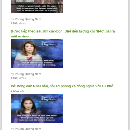
by
Phùng Quang Nam
1896
views
Bước tiếp theo sau khí các-bon: Biết đến lượng khí Ni-tơ thải ra
môi trường.
by
Phùng Quang Nam
1996
views
Với nông dân Nhật bản, nỗi sợ phóng xạ đồng nghĩa với sự khó
khăn về......
by
Phùng Quang Nam