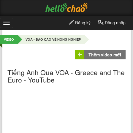
Đăng ký
Đăng nhập
Toggle
navigation
VIDEO
VOA - BÁO CÁO VỀ NÔNG NGHIỆP
Thêm video mới
Tiếng Anh Qua VOA - Greece and The
Euro - YouTube