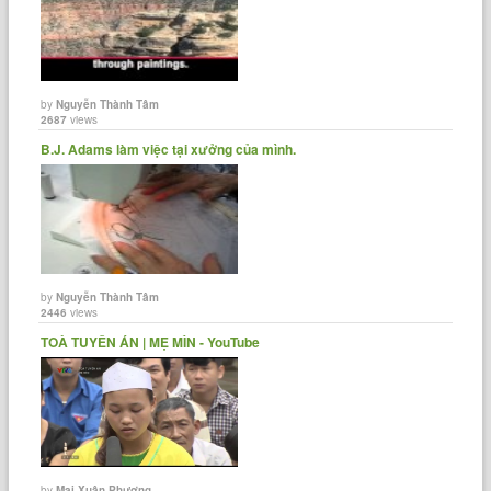
by
Nguyễn Thành Tâm
2687
views
B.J. Adams làm việc tại xưởng của mình.
by
Nguyễn Thành Tâm
2446
views
TOÀ TUYÊN ÁN | MẸ MÌN - YouTube
by
Mai Xuân Phương