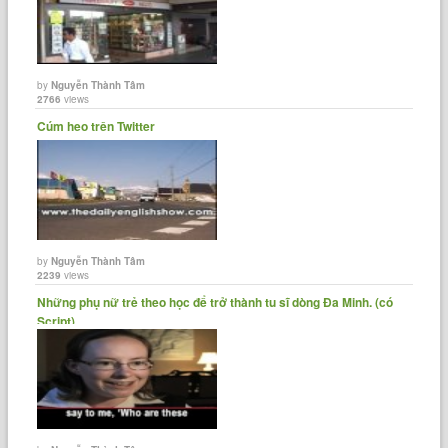
by
Nguyễn Thành Tâm
2766
views
Cúm heo trên Twitter
by
Nguyễn Thành Tâm
2239
views
Những phụ nữ trẻ theo học để trở thành tu sĩ dòng Đa Minh. (có
Script)