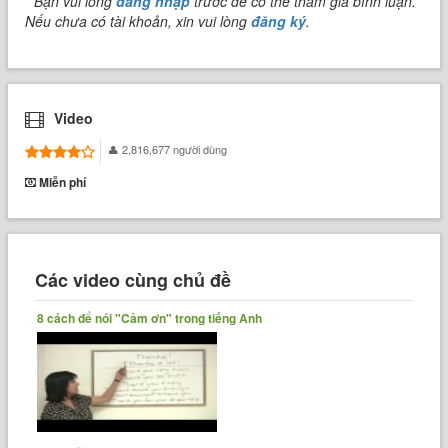
* Bạn vui lòng
đăng nhập
trước để có thể tham gia bình luận.
Nếu chưa có tài khoản, xin vui lòng
đăng ký
.
Video
2,816,677 người dùng
Miễn phí
Các video cùng chủ đề
8 cách để nói "Cảm ơn" trong tiếng Anh