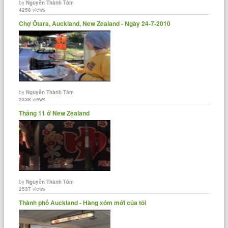
by
Nguyễn Thành Tâm
4258
views
Chợ Ōtara, Auckland, New Zealand - Ngày 24-7-2010
by
Nguyễn Thành Tâm
2338
views
Tháng 11 ở New Zealand
by
Nguyễn Thành Tâm
2537
views
Thành phố Auckland - Hàng xóm mới của tôi