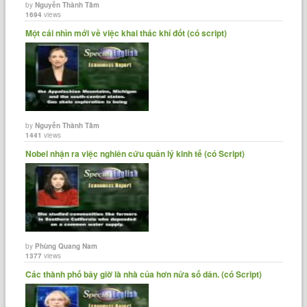
by
Nguyễn Thành Tâm
1694
views
Một cái nhìn mới về việc khai thác khí đốt (có script)
by
Nguyễn Thành Tâm
1441
views
Nobel nhận ra việc nghiên cứu quản lý kinh tế (có Script)
by
Phùng Quang Nam
1377
views
Các thành phố bây giờ là nhà của hơn nửa số dân. (có Script)