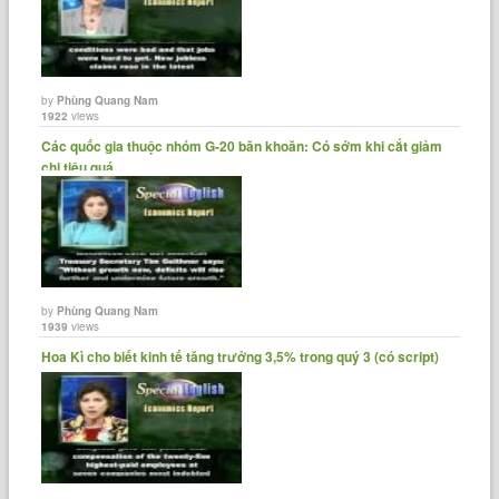
by
Phùng Quang Nam
1922
views
Các quốc gia thuộc nhóm G-20 băn khoăn: Có sớm khi cắt giảm
chi tiêu quá......
by
Phùng Quang Nam
1939
views
Hoa Kì cho biết kinh tế tăng trưởng 3,5% trong quý 3 (có script)