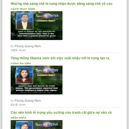
Những nhà sáng chế hi vọng nhận được bằng sáng chế về các
cách thức kinh......
by
Phùng Quang Nam
1905
views
Tổng thống Obama xem xét việc xuất khẩu với hi vọng tạo ra
công ăn việc......
by
Phùng Quang Nam
2218
views
Các nền kinh tế trọng yếu vướng vào tranh cãi giữa nợ nần và
phát triển