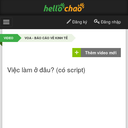
Đăng ký
Đăng nhập
Toggle
navigation
VIDEO
VOA - BÁO CÁO VỀ KINH TẾ
Thêm video mới
Việc làm ở đâu? (có script)