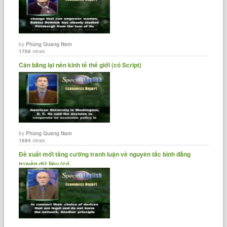
by
Phùng Quang Nam
1768
views
Cân bằng lại nền kinh tế thế giới (có Script)
by
Phùng Quang Nam
1694
views
Đề xuất mới tăng cường tranh luận về nguyên tắc bình đẳng
truyền dữ liệu (có......