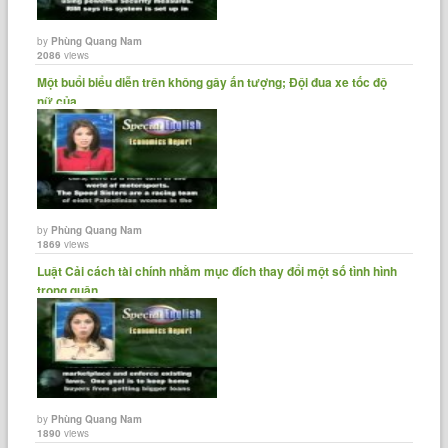
by
Phùng Quang Nam
2086
views
Một buổi biểu diễn trên không gây ấn tượng; Đội đua xe tốc độ
nữ của......
by
Phùng Quang Nam
1869
views
Luật Cải cách tài chính nhằm mục đích thay đổi một số tình hình
trong quận......
by
Phùng Quang Nam
1890
views