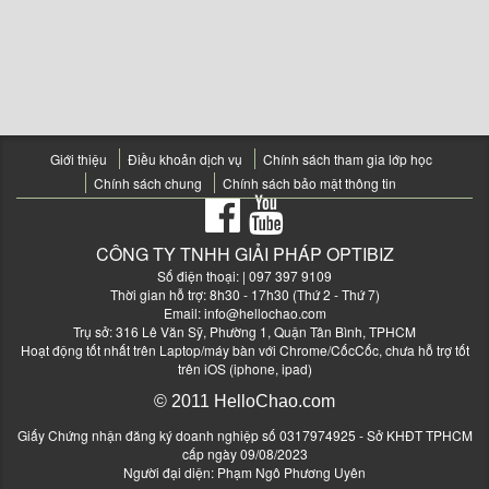
Giới thiệu
Điều khoản dịch vụ
Chính sách tham gia lớp học
Chính sách chung
Chính sách bảo mật thông tin
CÔNG TY TNHH GIẢI PHÁP OPTIBIZ
Số điện thoại:
| 097 397 9109
Thời gian hỗ trợ: 8h30 - 17h30 (Thứ 2 - Thứ 7)
Email:
info@hellochao.com
Trụ sở: 316 Lê Văn Sỹ, Phường 1, Quận Tân Bình, TPHCM
Hoạt động tốt nhất trên Laptop/máy bàn với Chrome/CốcCốc, chưa hỗ trợ tốt
trên iOS (iphone, ipad)
© 2011 HelloChao.com
Giấy Chứng nhận đăng ký doanh nghiệp số 0317974925 - Sở KHĐT TPHCM
cấp ngày 09/08/2023
Người đại diện: Phạm Ngô Phương Uyên