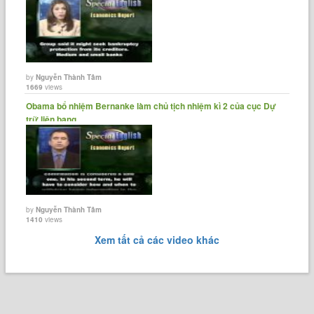
by
Nguyễn Thành Tâm
1669
views
Obama bổ nhiệm Bernanke làm chủ tịch nhiệm kì 2 của cục Dự
trữ liên bang......
by
Nguyễn Thành Tâm
1410
views
Xem tất cả các video khác