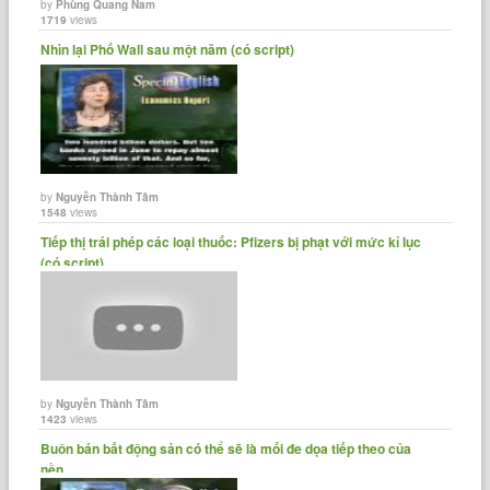
by
Phùng Quang Nam
1719
views
Nhìn lại Phố Wall sau một năm (có script)
by
Nguyễn Thành Tâm
1548
views
Tiếp thị trái phép các loại thuốc: Pfizers bị phạt với mức kỉ lục
(có script)
by
Nguyễn Thành Tâm
1423
views
Buôn bán bất động sản có thể sẽ là mối đe dọa tiếp theo của
nền......