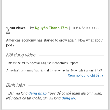
1,730 views
|
by
Nguyễn Thành Tâm
|
09/07/2011 11:36
Americas economy has started to grow again. Now what about
jobs? ...
Nội dung video
This is the VOA Special English Economics Report.
America's economy has started to grow again. Now what about jobs?
Xem nội dung chi tiết
▼
The government says productivity jumped in July, August and
September. That meant companies produced more with fewer
Bình luận
workers. Also, new claims for unemployment aid fell at the end of
* Bạn vui lòng
đăng nhập
trước để có thể tham gia bình luận.
October to the lowest number since January.
Nếu chưa có tài khoản, xin vui lòng
đăng ký
.
But eight million jobs have disappeared since the recession began in
December of two thousand seven.