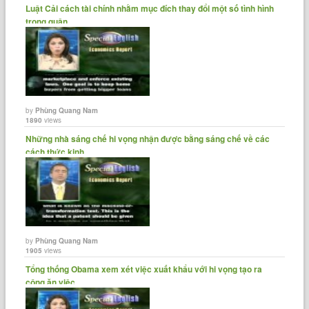
Luật Cải cách tài chính nhằm mục đích thay đổi một số tình hình
trong quận......
by
Phùng Quang Nam
1890
views
Những nhà sáng chế hi vọng nhận được bằng sáng chế về các
cách thức kinh......
by
Phùng Quang Nam
1905
views
Tổng thống Obama xem xét việc xuất khẩu với hi vọng tạo ra
công ăn việc......