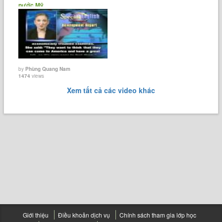
nước Mỹ.
by
Phùng Quang Nam
1474
views
Xem tất cả các video khác
Giới thiệu
Điều khoản dịch vụ
Chính sách tham gia lớp học