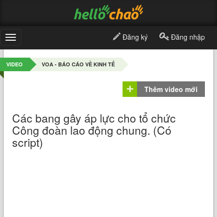
Đăng ký
Đăng nhập
Toggle
navigation
VIDEO
VOA - BÁO CÁO VỀ KINH TẾ
Thêm video mới
Các bang gây áp lực cho tổ chức
Công đoàn lao động chung. (Có
script)