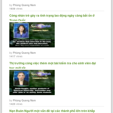
by
Phùng Quang Nam
1939
views
Công nhân trẻ gây ra tình trạng lao động ngày càng bất ổn ở
Trung Quốc.
by
Phùng Quang Nam
1417
views
Thị trường công việc thêm một bài kiểm tra cho sinh viên đại
học mới tốt......
by
Phùng Quang Nam
1425
views
Nạn Buôn Người một vấn đề tại các thành phố lớn trên khắp