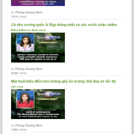
by
Phùng Quang Nam
1916
views
Cá tiểu vương quốc Ả Rập thống nhất và các nước khác nhắm
BlackBerry làm mục......
by
Phùng Quang Nam
2086
views
Một buổi biểu diễn trên không gây ấn tượng; Đội đua xe tốc độ
nữ của......
by
Phùng Quang Nam
1869
views