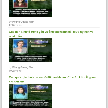
by
Phùng Quang Nam
2218
views
Các nền kinh tế trọng yếu vướng vào tranh cãi giữa nợ nần và
phát triển
by
Phùng Quang Nam
1922
views
Các quốc gia thuộc nhóm G-20 băn khoăn: Có sớm khi cắt giảm
chi tiêu quá......