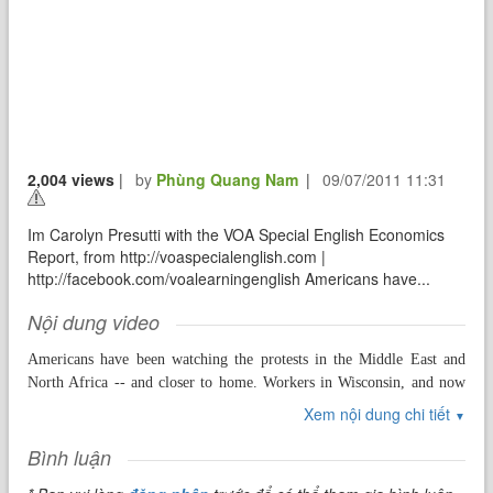
2,004 views
|
by
Phùng Quang Nam
|
09/07/2011 11:31
Im Carolyn Presutti with the VOA Special English Economics
Report, from http://voaspecialenglish.com |
http://facebook.com/voalearningenglish Americans have...
Nội dung video
Americans have been watching the protests in the Middle East and
North Africa -- and closer to home. Workers in Wisconsin, and now
some other states, have been protesting efforts to limit the negotiating
Xem nội dung chi tiết
▼
power of government employees. Wisconsin's newly elected governor,
Scott Walker, says limits on labor unions are needed to help cut a
Bình luận
deficit in the state budget. The Republican governor proposes to end