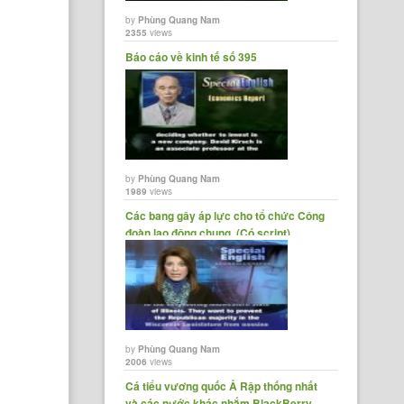
by
Phùng Quang Nam
2355
views
Báo cáo về kinh tế số 395
by
Phùng Quang Nam
1989
views
Các bang gây áp lực cho tổ chức Công
đoàn lao động chung. (Có script)
by
Phùng Quang Nam
2006
views
Cá tiểu vương quốc Ả Rập thống nhất
và các nước khác nhắm BlackBerry