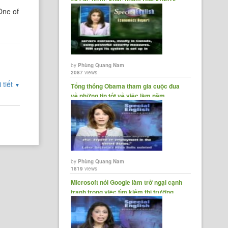
làm mục......
One of
by
Phùng Quang Nam
2087
views
 tiết
▼
Tổng thống Obama tham gia cuộc đua
về những tin tốt về việc làm năm
2012.......
by
Phùng Quang Nam
1819
views
Microsoft nói Google làm trở ngại cạnh
tranh trong việc tìm kiếm thị trường
châu Âu.......