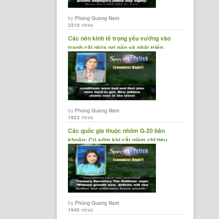
by
Phùng Quang Nam
2219
views
Các nền kinh tế trọng yếu vướng vào
tranh cãi giữa nợ nần và phát triển
by
Phùng Quang Nam
1923
views
Các quốc gia thuộc nhóm G-20 băn
khoăn: Có sớm khi cắt giảm chi tiêu
quá......
by
Phùng Quang Nam
1940
views