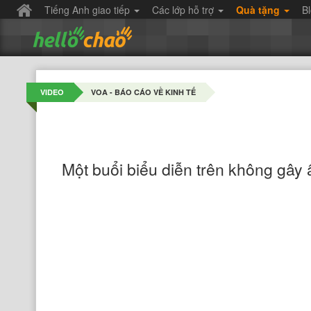
Tiếng Anh giao tiếp
Các lớp hỗ trợ
Quà tặng
B
VIDEO
VOA - BÁO CÁO VỀ KINH TẾ
Một buổi biểu diễn trên không gây 