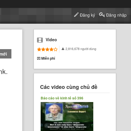
Đăng ký
Đăng nhập
Video
2,816,678 người dùng
 mới
Miễn phí
nk.
Các video cùng chủ đề
Báo cáo về kinh tế số 396