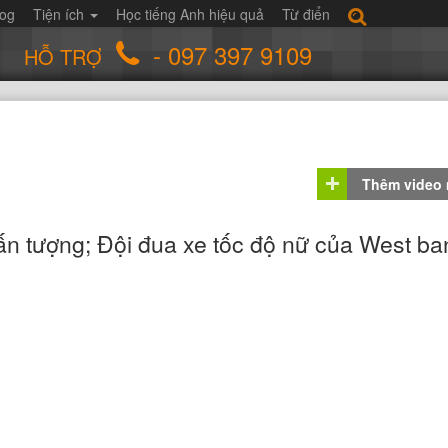
log
Tiện ích
Học tiếng Anh hiệu quả
Từ điển
- 097 397 9109
HỖ TRỢ
Thêm video
ấn tượng; Đội đua xe tốc độ nữ của West ba