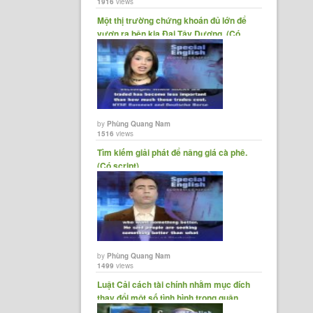
1916
views
Một thị trường chứng khoán đủ lớn để
vươn ra bên kia Đại Tây Dương. (Có......
by
Phùng Quang Nam
1516
views
Tìm kiếm giải phát để nâng giá cà phê.
(Có script)
by
Phùng Quang Nam
1499
views
Luật Cải cách tài chính nhằm mục đích
thay đổi một số tình hình trong quận......