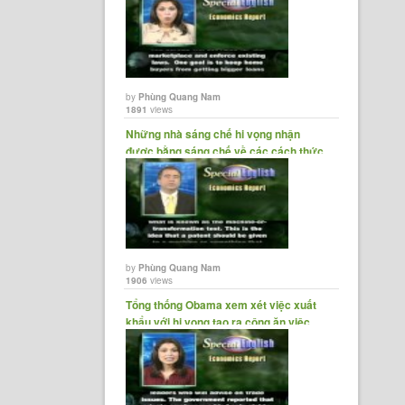
by
Phùng Quang Nam
1891
views
Những nhà sáng chế hi vọng nhận
được bằng sáng chế về các cách thức
kinh......
by
Phùng Quang Nam
1906
views
Tổng thống Obama xem xét việc xuất
khẩu với hi vọng tạo ra công ăn việc......