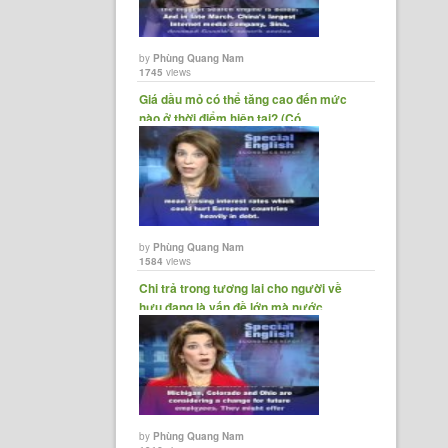
by
Phùng Quang Nam
1745
views
Giá dầu mỏ có thể tăng cao đến mức
nào ở thời điểm hiện tại? (Có......
by
Phùng Quang Nam
1584
views
Chi trả trong tương lai cho người về
hưu đang là vấn đề lớn mà nước......
by
Phùng Quang Nam