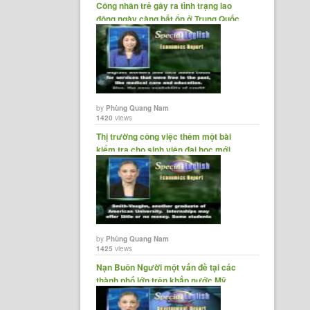
Công nhân trẻ gây ra tình trạng lao
động ngày càng bất ổn ở Trung Quốc.
by
Phùng Quang Nam
1420
views
Thị trường công việc thêm một bài
kiểm tra cho sinh viên đại học mới
tốt......
by
Phùng Quang Nam
1425
views
Nạn Buôn Người một vấn đề tại các
thành phố lớn trên khắp nước Mỹ.