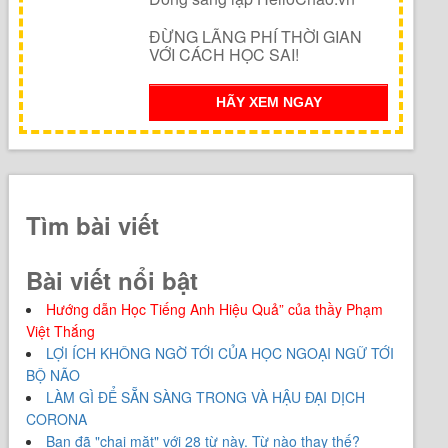
ĐỪNG LÃNG PHÍ THỜI GIAN
VỚI CÁCH HỌC SAI!
HÃY XEM NGAY
Tìm bài viết
Bài viết nổi bật
Hướng dẫn Học Tiếng Anh Hiệu Quả” của thầy Phạm
Việt Thắng
LỢI ÍCH KHÔNG NGỜ TỚI CỦA HỌC NGOẠI NGỮ TỚI
BỘ NÃO
LÀM GÌ ĐỂ SẴN SÀNG TRONG VÀ HẬU ĐẠI DỊCH
CORONA
Bạn đã "chai mặt" với 28 từ này. Từ nào thay thế?