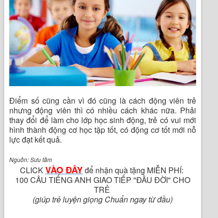
Điểm số cũng cần vì đó cũng là cách động viên trẻ
nhưng động viên thì có nhiều cách khác nữa. Phải
thay đổi để làm cho lớp học sinh động, trẻ có vui mới
hình thành động cơ học tập tốt, có động cơ tốt mới nỗ
lực đạt kết quả.
Nguồn: Sưu tầm
VÀO ĐÂY
CLICK
để nhận quà tặng MIỄN PHÍ:
100 CÂU TIẾNG ANH GIAO TIẾP "ĐẦU ĐỜI" CHO
TRẺ
(giúp trẻ luyện giọng Chuẩn ngay từ đầu)