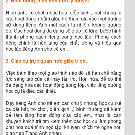
2. Hoạt động, hình ảnh hơn lý thuyết.
Hình ảnh, trò chơi, nhạc họa, diễn kịch... nói chung là
các hoạt động nhằm giúp trẻ tham gia vào môi trường
sử dụng tiếng Anh một cách tự nhiên, không gượng
ép. Các hoạt động đa dạng sẽ giúp trẻ từng bước hình
thành phong cách riêng trong học tập. Phong cách
riêng chính là nền tảng của chất lượng và hiệu quả
học tập tiếng Anh cho trẻ em.
3. Giáo cụ trực quan hơn giáo trình.
Việc bám theo một giáo trình nào đó sẽ hạn chế năng
lực sáng tạo của cả thầy lẫn trò. Hơn nữa, để có thể
đa dạng hóa các hoạt động trong lớp, việc tăng cường
học cụ là điều cần thiết.
Dạy tiếng Anh cho trẻ em cần chú ý những học cụ (kể
cả bài hát, trò chơi, diễn kịch...) bình thường dễ kiếm
để làm tăng hoạt động của các em, nhất là cần
khuyến khích trẻ tìm kiếm thêm các học cụ làm phong
phú hóa quá trình học tập, khuyến khích trẻ nghe nói,
giao tiếp Tiếng Anh nhiều.