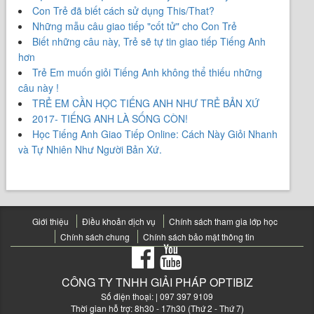
Con Trẻ đã biết cách sử dụng This/That?
Những mẫu câu giao tiếp "cốt tử" cho Con Trẻ
Biết những câu này, Trẻ sẽ tự tin giao tiếp Tiếng Anh
hơn
Trẻ Em muốn giỏi Tiếng Anh không thể thiếu những
câu này !
TRẺ EM CẦN HỌC TIẾNG ANH NHƯ TRẺ BẢN XỨ
2017- TIẾNG ANH LÀ SỐNG CÒN!
Học Tiếng Anh Giao Tiếp Online: Cách Này Giỏi Nhanh
và Tự Nhiên Như Người Bản Xứ.
Giới thiệu
Điều khoản dịch vụ
Chính sách tham gia lớp học
Chính sách chung
Chính sách bảo mật thông tin
CÔNG TY TNHH GIẢI PHÁP OPTIBIZ
Số điện thoại:
| 097 397 9109
Thời gian hỗ trợ: 8h30 - 17h30 (Thứ 2 - Thứ 7)