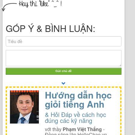
GÓP Ý & BÌNH LUẬN:
Gửi chủ đề
Hướng dẫn học
giỏi tiếng Anh
& Hỏi Đáp về cách học
đúng các kỹ năng
với thầy
Phạm Việt Thắng
-
Đồng sáng lập HelloChao.vn