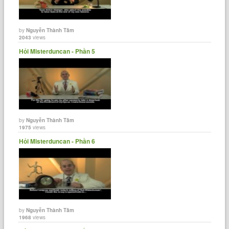
by
Nguyễn Thành Tâm
2043
views
Hỏi Misterduncan - Phần 5
by
Nguyễn Thành Tâm
1975
views
Hỏi Misterduncan - Phần 6
by
Nguyễn Thành Tâm
1968
views