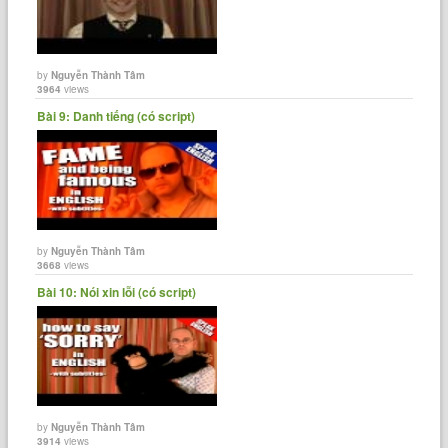
by
Nguyễn Thành Tâm
3964
views
Bài 9: Danh tiếng (có script)
by
Nguyễn Thành Tâm
3668
views
Bài 10: Nói xin lỗi (có script)
by
Nguyễn Thành Tâm
3914
views