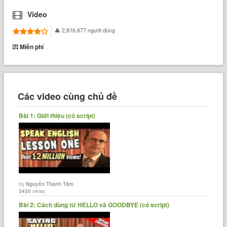
Video
2,816,677 người dùng
Miễn phí
Các video cùng chủ đề
Bài 1: Giới thiệu (có script)
by
Nguyễn Thành Tâm
3430
views
Bài 2: Cách dùng từ HELLO và GOODBYE (có script)