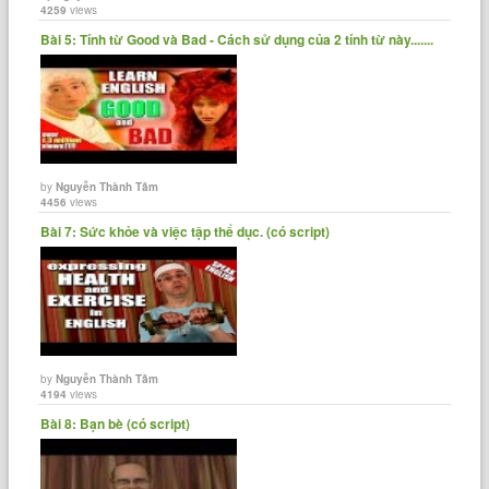
4259
views
Bài 5: Tính từ Good và Bad - Cách sử dụng của 2 tính từ này.......
by
Nguyễn Thành Tâm
4456
views
Bài 7: Sức khỏe và việc tập thể dục. (có script)
by
Nguyễn Thành Tâm
4194
views
Bài 8: Bạn bè (có script)