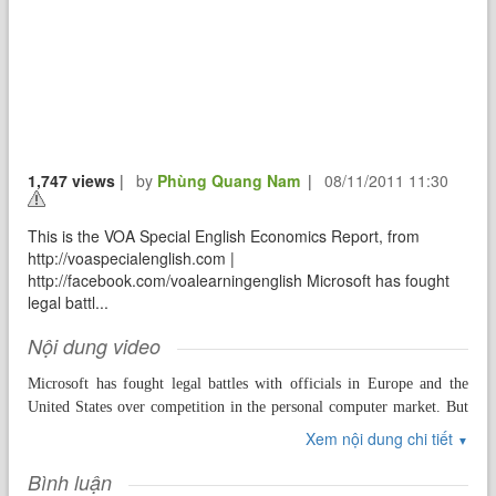
1,747 views
|
by
Phùng Quang Nam
|
08/11/2011 11:30
This is the VOA Special English Economics Report, from
http://voaspecialenglish.com |
http://facebook.com/voalearningenglish Microsoft has fought
legal battl...
Nội dung video
Microsoft has fought legal battles with officials in Europe and the
United States over competition in the personal computer market. But
at the end of March, Microsoft accused Google of being anti-
Xem nội dung chi tiết
▼
competitive. A complaint to the European Commission accused
Google of unfairly controlling the Internet search market in Europe.
Bình luận