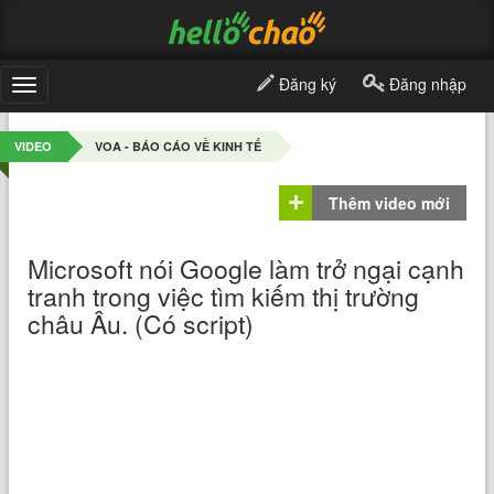
Đăng ký
Đăng nhập
Toggle
navigation
VIDEO
VOA - BÁO CÁO VỀ KINH TẾ
Thêm video mới
Microsoft nói Google làm trở ngại cạnh
tranh trong việc tìm kiếm thị trường
châu Âu. (Có script)