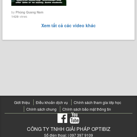
by
Phùng Quang Nam
1429
views
Xem tất cả các video khác
Giới thiệu
Điều khoản dịch vụ
Chính sách tham gia lớp học
Chính sách chung
Chính sách bảo mật thông tin
CÔNG TY TNHH GIẢI PHÁP OPTIBIZ
Số điện thoại:
| 097 397 9109