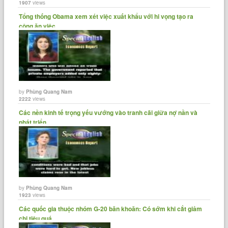
1907
views
Tổng thống Obama xem xét việc xuất khẩu với hi vọng tạo ra
công ăn việc......
by
Phùng Quang Nam
2222
views
Các nền kinh tế trọng yếu vướng vào tranh cãi giữa nợ nần và
phát triển
by
Phùng Quang Nam
1923
views
Các quốc gia thuộc nhóm G-20 băn khoăn: Có sớm khi cắt giảm
chi tiêu quá......