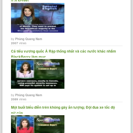
(Có script)
by
Phùng Quang Nam
2007
views
Cá tiểu vương quốc Ả Rập thống nhất và các nước khác nhắm
BlackBerry làm mục......
by
Phùng Quang Nam
2089
views
Một buổi biểu diễn trên không gây ấn tượng; Đội đua xe tốc độ
nữ của......