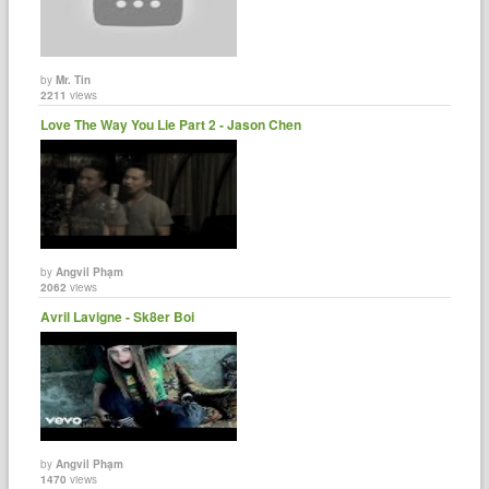
by
Mr. Tin
2211
views
Love The Way You Lie Part 2 - Jason Chen
by
Angvil Phạm
2062
views
Avril Lavigne - Sk8er Boi
by
Angvil Phạm
1470
views