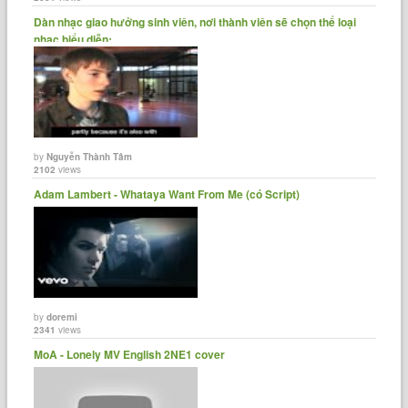
Dàn nhạc giao hưởng sinh viên, nơi thành viên sẽ chọn thể loại
nhạc biểu diễn:......
by
Nguyễn Thành Tâm
2102
views
Adam Lambert - Whataya Want From Me (có Script)
by
doremi
2341
views
MoA - Lonely MV English 2NE1 cover