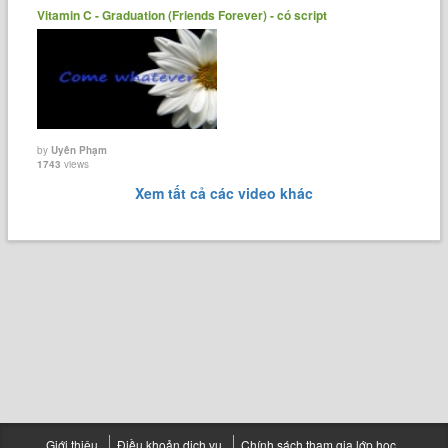
Vitamin C - Graduation (Friends Forever) - có script
by
Uyên Phạm
1743
views
Xem tất cả các video khác
Giới thiệu
Điều khoản dịch vụ
Chính sách tham gia lớp học