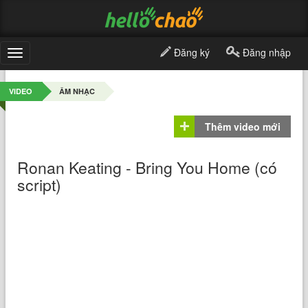
Đăng ký
Đăng nhập
Toggle
navigation
VIDEO
ÂM NHẠC
Thêm video mới
Ronan Keating - Bring You Home (có
script)