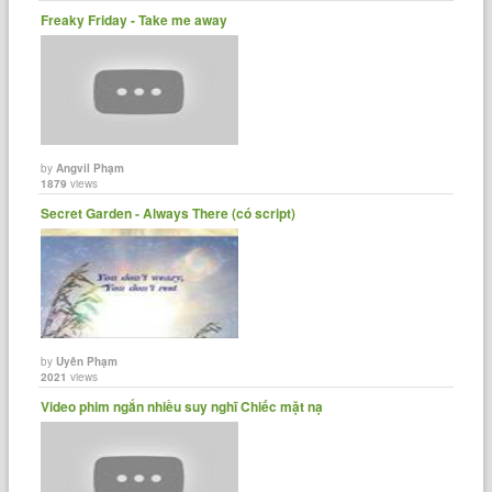
Freaky Friday - Take me away
by
Angvil Phạm
1879
views
Secret Garden - Always There (có script)
by
Uyên Phạm
2021
views
Video phim ngắn nhiều suy nghĩ Chiếc mặt nạ