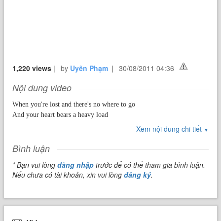
1,220 views
|
by
Uyên Phạm
|
30/08/2011 04:36
Nội dung video
When you're lost and there's no where to go
And your heart bears a heavy load
Don't give up 'cos you are not alone
Xem nội dung chi tiết
▼
'Cos I am always here to bring you home
Bình luận
* Bạn vui lòng
đăng nhập
trước để có thể tham gia bình luận.
You took a chance
Nếu chưa có tài khoản, xin vui lòng
đăng ký
.
You crossed the thin red line
And how every word can seem so unkind
Don't believe you'll ever lose it all
'Cos I am always here to bring you home