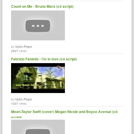
Count on Me - Bruno Mars (có script)
by
Uyên Phạm
2827
views
Fabrizio Faniello - I'm in love (có script)
by
Uyên Phạm
1227
views
Mean-Taylor Swift (cover) Megan Nicole and Boyce Avenue (có
script)