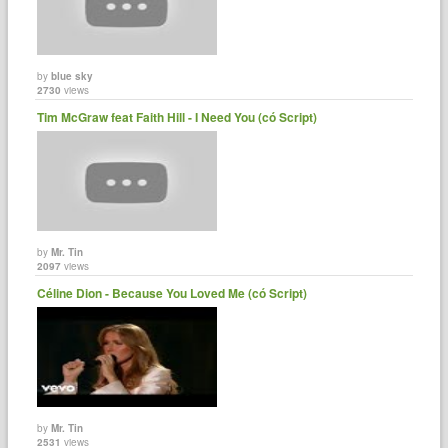
by
blue sky
2730
views
Tim McGraw feat Faith Hill - I Need You (có Script)
by
Mr. Tin
2097
views
Céline Dion - Because You Loved Me (có Script)
by
Mr. Tin
2531
views