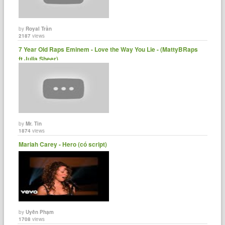
by
Royal Trần
2187
views
7 Year Old Raps Eminem - Love the Way You Lie - (MattyBRaps
ft Julia Sheer)
by
Mr. Tin
1874
views
Mariah Carey - Hero (có script)
by
Uyên Phạm
1708
views