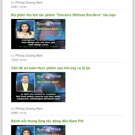
by
Phùng Quang Nam
2481
views
Bộ phim thu hút tác phẩm "Doctors Without Borders" táo bạo
by
Phùng Quang Nam
1820
views
Vấn đề an toàn thực phẩm sau khi xảy ra lũ lụt
by
Phùng Quang Nam
2569
views
Bệnh sốt thung lũng tác động đến Nam Phi