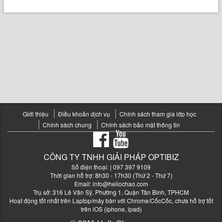
Giới thiệu
Điều khoản dịch vụ
Chính sách tham gia lớp học
Chính sách chung
Chính sách bảo mật thông tin
CÔNG TY TNHH GIẢI PHÁP OPTIBIZ
Số điện thoại:
| 097 397 9109
Thời gian hỗ trợ: 8h30 - 17h30 (Thứ 2 - Thứ 7)
Email:
info@hellochao.com
Trụ sở: 316 Lê Văn Sỹ, Phường 1, Quận Tân Bình, TPHCM
Hoạt động tốt nhất trên Laptop/máy bàn với Chrome/CốcCốc, chưa hỗ trợ tốt
trên iOS (iphone, ipad)