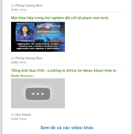
by
Phùng Quang Nam
2442
views
Một thỏa hiệp trong thử nghiệm đối với tội phạm xâm lượt.
by
Phùng Quang Nam
2269
views
Tiếng Anh Qua VOA - Looking to Africa for Ideas About How to
Fight Hunger -......
by
Duy Khanh
3102
views
Xem tất cả các video khác