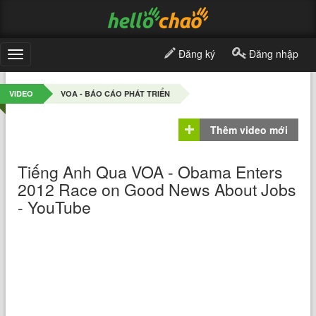
Đăng ký
Đăng nhập
Toggle
navigation
VIDEO
VOA - BÁO CÁO PHÁT TRIỂN
Thêm video mới
Tiếng Anh Qua VOA - Obama Enters
2012 Race on Good News About Jobs
- YouTube