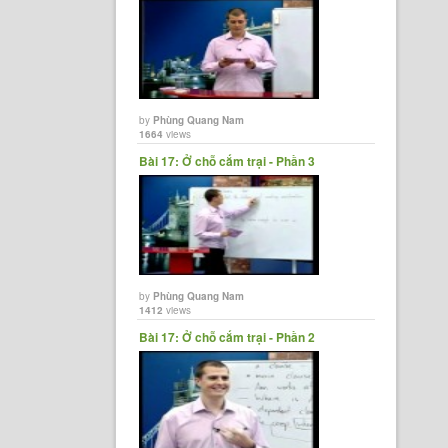
by
Phùng Quang Nam
1664
views
Bài 17: Ở chỗ cắm trại - Phần 3
by
Phùng Quang Nam
1412
views
Bài 17: Ở chỗ cắm trại - Phần 2