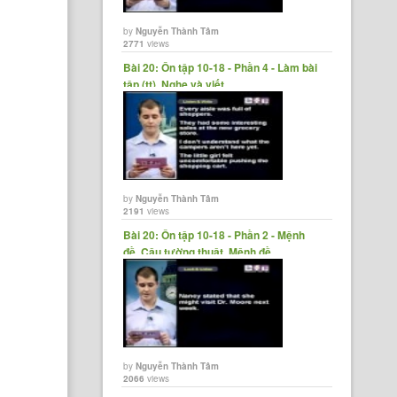
by
Nguyễn Thành Tâm
2771
views
Bài 20: Ôn tập 10-18 - Phần 4 - Làm bài
tập (tt), Nghe và viết,......
by
Nguyễn Thành Tâm
2191
views
Bài 20: Ôn tập 10-18 - Phần 2 - Mệnh
đề, Câu tường thuật, Mệnh đề......
by
Nguyễn Thành Tâm
2066
views