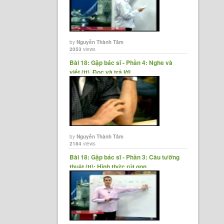
by
Nguyễn Thành Tâm
2053
views
Bài 18: Gặp bác sĩ - Phần 4: Nghe và
viết (tt), Đọc và trả lời......
by
Nguyễn Thành Tâm
2184
views
Bài 18: Gặp bác sĩ - Phần 3: Câu tường
thuật (tt); Hình thức rút gọn......