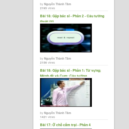
by
Nguyễn Thành Tâm
2195
views
Bài 18: Gặp bác sĩ - Phần 2 - Câu tường
thuật (tt)
by
Nguyễn Thành Tâm
2156
views
Bài 18: Gặp bác sĩ - Phần 1: Từ vựng;
Mệnh đề và Cụm; Câu tường......
by
Nguyễn Thành Tâm
1421
views
Bài 17: Ở chỗ cắm trại - Phần 4