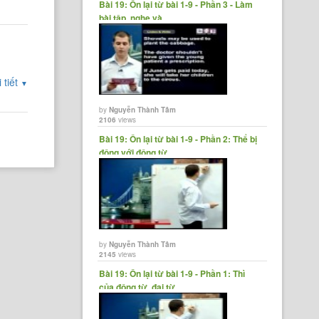
Bài 19: Ôn lại từ bài 1-9 - Phần 3 - Làm
bài tập, nghe và......
 tiết
▼
by
Nguyễn Thành Tâm
2106
views
Bài 19: Ôn lại từ bài 1-9 - Phần 2: Thể bị
động với động từ......
by
Nguyễn Thành Tâm
2145
views
Bài 19: Ôn lại từ bài 1-9 - Phần 1: Thì
của động từ, đại từ,......