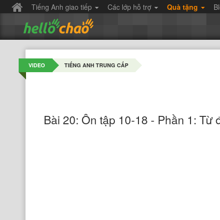
Tiếng Anh giao tiếp
Các lớp hỗ trợ
Quà tặng
B
VIDEO
TIẾNG ANH TRUNG CẤP
Bài 20: Ôn tập 10-18 - Phần 1: Từ 