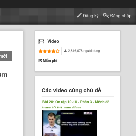
Đăng ký
Đăng nhập
Video
2,816,678 người dùng
 mới
Miễn phí
Cụm
Các video cùng chủ đề
Bài 20: Ôn tập 10-18 - Phần 3 - Mệnh đề
trạng từ (tt), cụm động......