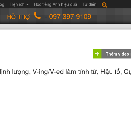
log
Tiện ích
Học tiếng Anh hiệu quả
Từ điển
- 097 397 9109
HỖ TRỢ
Thêm video
định lượng, V-ing/V-ed làm tính từ, Hậu tố, 