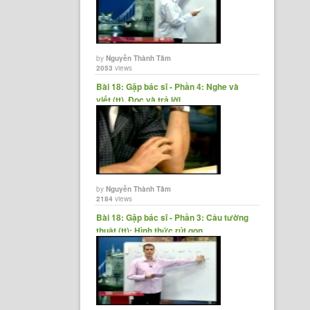
by
Nguyễn Thành Tâm
2053
views
Bài 18: Gặp bác sĩ - Phần 4: Nghe và
viết (tt), Đọc và trả lời......
by
Nguyễn Thành Tâm
2184
views
Bài 18: Gặp bác sĩ - Phần 3: Câu tường
thuật (tt); Hình thức rút gọn......