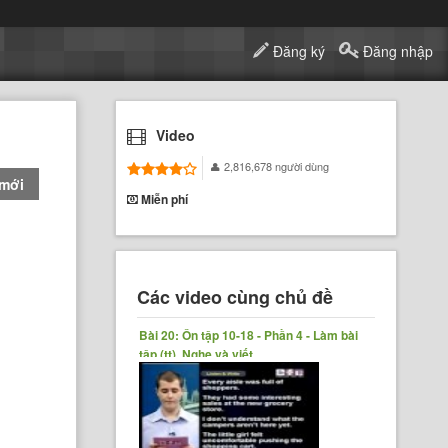
Đăng ký
Đăng nhập
Video
2,816,678 người dùng
 mới
Miễn phí
Các video cùng chủ đề
Bài 20: Ôn tập 10-18 - Phần 4 - Làm bài
tập (tt), Nghe và viết,......