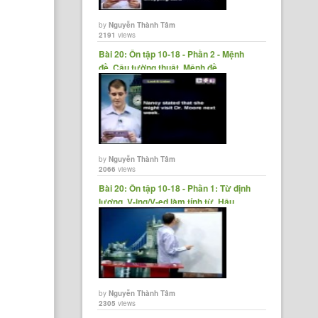
by
Nguyễn Thành Tâm
2191
views
Bài 20: Ôn tập 10-18 - Phần 2 - Mệnh
đề, Câu tường thuật, Mệnh đề......
by
Nguyễn Thành Tâm
2066
views
Bài 20: Ôn tập 10-18 - Phần 1: Từ định
lượng, V-ing/V-ed làm tính từ, Hậu......
by
Nguyễn Thành Tâm
2305
views