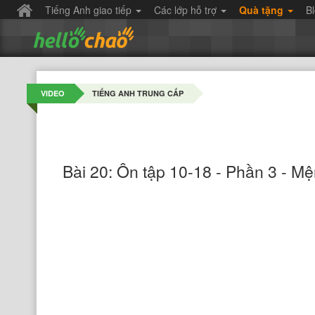
Tiếng Anh giao tiếp
Các lớp hỗ trợ
Quà tặng
B
VIDEO
TIẾNG ANH TRUNG CẤP
Bài 20: Ôn tập 10-18 - Phần 3 - Mện