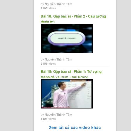
by
Nguyễn Thành Tâm
2195
views
Bài 18: Gặp bác sĩ - Phần 2 - Câu tường
thuật (tt)
by
Nguyễn Thành Tâm
2156
views
Bài 18: Gặp bác sĩ - Phần 1: Từ vựng;
Mệnh đề và Cụm; Câu tường......
by
Nguyễn Thành Tâm
1421
views
Xem tất cả các video khác