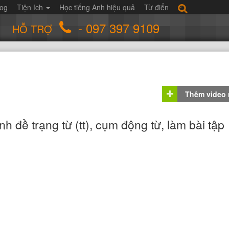
log
Tiện ích
Học tiếng Anh hiệu quả
Từ điển
- 097 397 9109
HỖ TRỢ
Thêm video
h đề trạng từ (tt), cụm động từ, làm bài tập