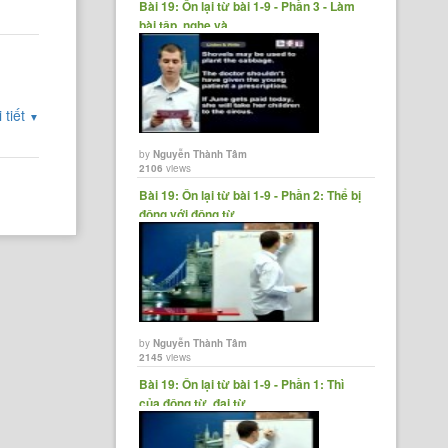
Bài 19: Ôn lại từ bài 1-9 - Phần 3 - Làm
bài tập, nghe và......
 tiết
▼
by
Nguyễn Thành Tâm
2106
views
Bài 19: Ôn lại từ bài 1-9 - Phần 2: Thể bị
động với động từ......
by
Nguyễn Thành Tâm
2145
views
Bài 19: Ôn lại từ bài 1-9 - Phần 1: Thì
của động từ, đại từ,......