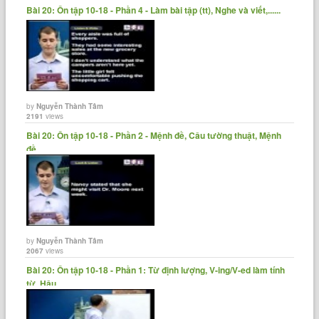
Bài 20: Ôn tập 10-18 - Phần 4 - Làm bài tập (tt), Nghe và viết,......
by
Nguyễn Thành Tâm
2191
views
Bài 20: Ôn tập 10-18 - Phần 2 - Mệnh đề, Câu tường thuật, Mệnh
đề......
by
Nguyễn Thành Tâm
2067
views
Bài 20: Ôn tập 10-18 - Phần 1: Từ định lượng, V-ing/V-ed làm tính
từ, Hậu......