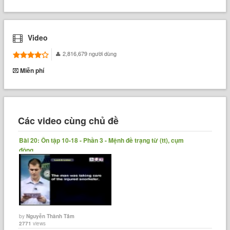
Video
2,816,679 người dùng
Miễn phí
Các video cùng chủ đề
Bài 20: Ôn tập 10-18 - Phần 3 - Mệnh đề trạng từ (tt), cụm
động......
by
Nguyễn Thành Tâm
2771
views