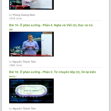
by
Phùng Quang Nam
1518
views
Bài 16: Ở phân xưởng - Phần 4: Nghe và Viết (tt), Đọc và trả
lời......
by
Nguyễn Thành Tâm
1562
views
Bài 16: Ở phân xưởng - Phần 3: Từ chuyển tiếp (tt), Ôn lại kiến
thức;......
by
Nguyễn Thành Tâm