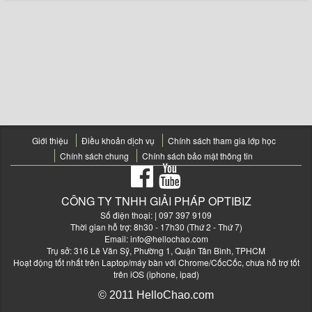
Giới thiệu
Điều khoản dịch vụ
Chính sách tham gia lớp học
Chính sách chung
Chính sách bảo mật thông tin
CÔNG TY TNHH GIẢI PHÁP OPTIBIZ
Số điện thoại:
| 097 397 9109
Thời gian hỗ trợ: 8h30 - 17h30 (Thứ 2 - Thứ 7)
Email:
info@hellochao.com
Trụ sở: 316 Lê Văn Sỹ, Phường 1, Quận Tân Bình, TPHCM
Hoạt động tốt nhất trên Laptop/máy bàn với Chrome/CốcCốc, chưa hỗ trợ tốt
trên iOS (iphone, ipad)
© 2011 HelloChao.com