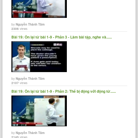
by
Nguyễn Thành Tâm
2306
views
Bài 19: Ôn lại từ bài 1-9 - Phần 3 - Làm bài tập, nghe và......
by
Nguyễn Thành Tâm
2107
views
Bài 19: Ôn lại từ bài 1-9 - Phần 2: Thể bị động với động từ......
by
Nguyễn Thành Tâm
2145
views