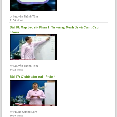
by
Nguyễn Thành Tâm
2156
views
Bài 18: Gặp bác sĩ - Phần 1: Từ vựng; Mệnh đề và Cụm; Câu
tường......
by
Nguyễn Thành Tâm
1422
views
Bài 17: Ở chỗ cắm trại - Phần 4
by
Phùng Quang Nam
1665
views