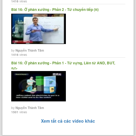
1416
views
Bài 16: Ở phân xưởng - Phần 2 - Từ chuyển tiếp (tt)
by
Nguyễn Thành Tâm
1416
views
Bài 16: Ở phân xưởng - Phần 1 - Từ vựng, Liên từ AND, BUT,
SO;......
by
Nguyễn Thành Tâm
1501
views
Xem tất cả các video khác