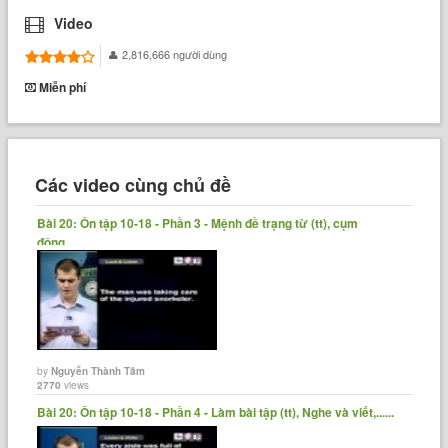
Video
2,816,666 người dùng
Miễn phí
Các video cùng chủ đề
Bài 20: Ôn tập 10-18 - Phần 3 - Mệnh đề trạng từ (tt), cụm
động......
by
Nguyễn Thành Tâm
2770
views
Bài 20: Ôn tập 10-18 - Phần 4 - Làm bài tập (tt), Nghe và viết,......