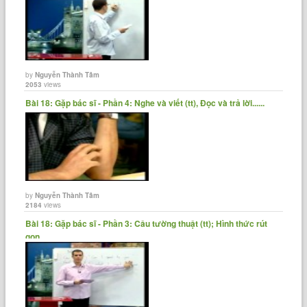
by
Nguyễn Thành Tâm
2053
views
Bài 18: Gặp bác sĩ - Phần 4: Nghe và viết (tt), Đọc và trả lời......
by
Nguyễn Thành Tâm
2184
views
Bài 18: Gặp bác sĩ - Phần 3: Câu tường thuật (tt); Hình thức rút
gọn......