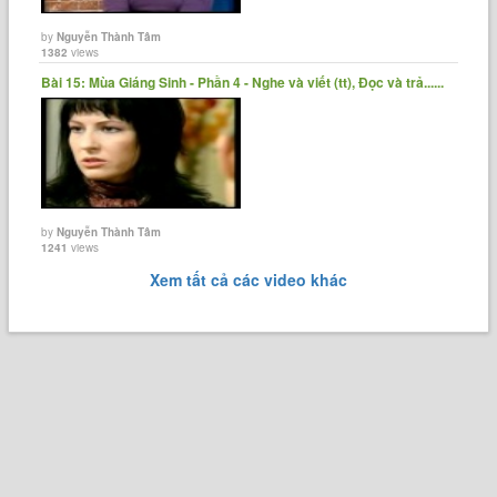
by
Nguyễn Thành Tâm
1382
views
Bài 15: Mùa Giáng Sinh - Phần 4 - Nghe và viết (tt), Đọc và trả......
by
Nguyễn Thành Tâm
1241
views
Xem tất cả các video khác