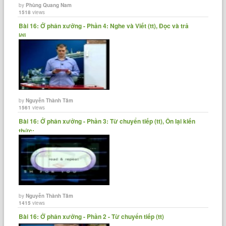
by
Phùng Quang Nam
1518
views
Bài 16: Ở phân xưởng - Phần 4: Nghe và Viết (tt), Đọc và trả
lời......
by
Nguyễn Thành Tâm
1561
views
Bài 16: Ở phân xưởng - Phần 3: Từ chuyển tiếp (tt), Ôn lại kiến
thức;......
by
Nguyễn Thành Tâm
1415
views
Bài 16: Ở phân xưởng - Phần 2 - Từ chuyển tiếp (tt)