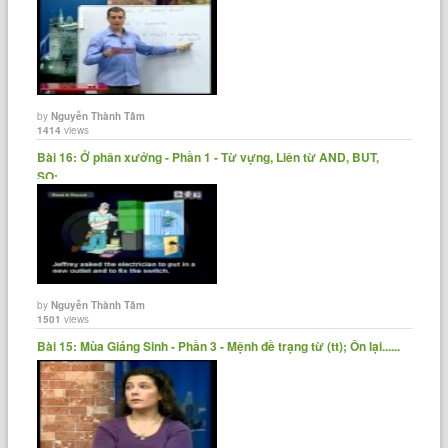
by
Nguyễn Thành Tâm
1414
views
Bài 16: Ở phân xưởng - Phần 1 - Từ vựng, Liên từ AND, BUT,
SO;......
by
Nguyễn Thành Tâm
1501
views
Bài 15: Mùa Giáng Sinh - Phần 3 - Mệnh đề trạng từ (tt); Ôn lại......