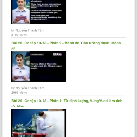
by
Nguyễn Thành Tâm
2190
views
Bài 20: Ôn tập 10-18 - Phần 2 - Mệnh đề, Câu tường thuật, Mệnh
đề......
by
Nguyễn Thành Tâm
2066
views
Bài 20: Ôn tập 10-18 - Phần 1: Từ định lượng, V-ing/V-ed làm tính
từ, Hậu......