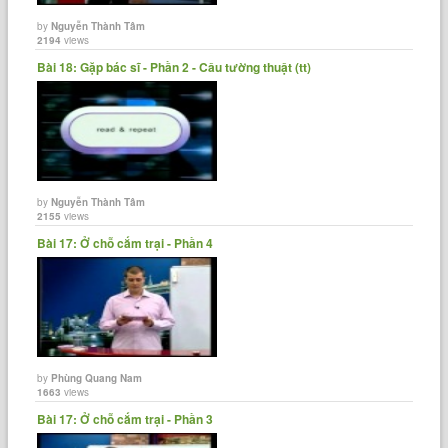
by
Nguyễn Thành Tâm
2194
views
Bài 18: Gặp bác sĩ - Phần 2 - Câu tường thuật (tt)
by
Nguyễn Thành Tâm
2155
views
Bài 17: Ở chỗ cắm trại - Phần 4
by
Phùng Quang Nam
1663
views
Bài 17: Ở chỗ cắm trại - Phần 3