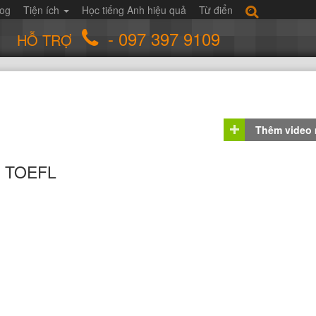
log
Tiện ích
Học tiếng Anh hiệu quả
Từ điển
- 097 397 9109
HỖ TRỢ
Thêm video
hi TOEFL