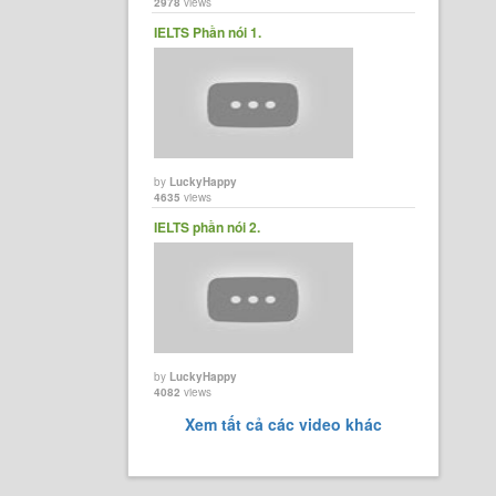
2978
views
IELTS Phần nói 1.
by
LuckyHappy
4635
views
IELTS phần nói 2.
by
LuckyHappy
4082
views
Xem tất cả các video khác