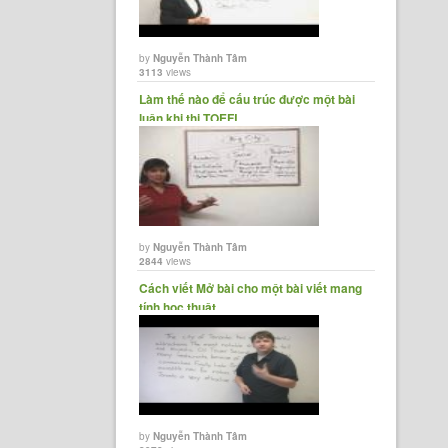
by
Nguyễn Thành Tâm
3113
views
Làm thế nào để cấu trúc được một bài
luận khi thi TOEFL
by
Nguyễn Thành Tâm
2844
views
Cách viết Mở bài cho một bài viết mang
tính học thuật.
by
Nguyễn Thành Tâm