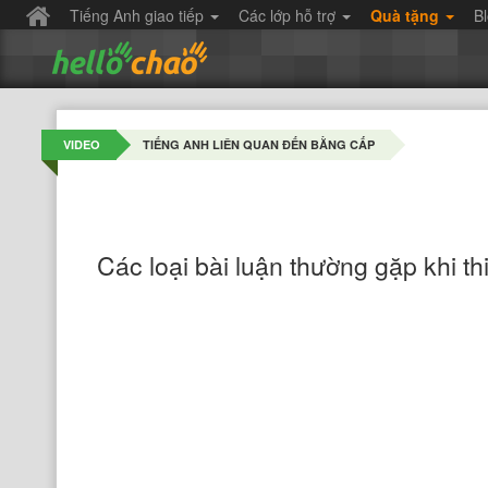
Tiếng Anh giao tiếp
Các lớp hỗ trợ
Quà tặng
B
VIDEO
TIẾNG ANH LIÊN QUAN ĐẾN BẰNG CẤP
Các loại bài luận thường gặp khi t