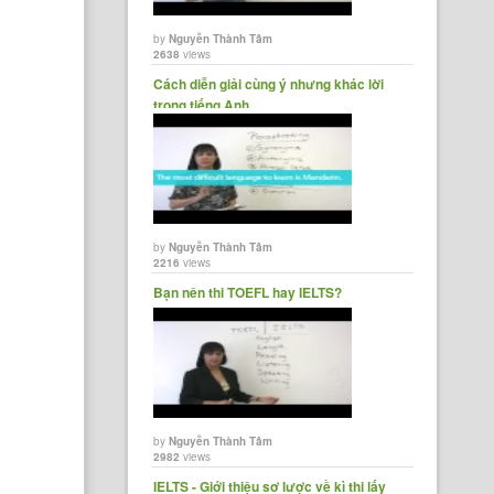
by
Nguyễn Thành Tâm
2638
views
Cách diễn giải cùng ý nhưng khác lời
trong tiếng Anh
by
Nguyễn Thành Tâm
2216
views
Bạn nên thi TOEFL hay IELTS?
by
Nguyễn Thành Tâm
2982
views
IELTS - Giới thiệu sơ lược về kì thi lấy