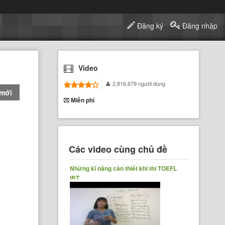
Đăng ký
Đăng nhập
Video
2,816,679 người dùng
 mới
Miễn phí
Các video cùng chủ đề
Những kĩ năng cần thiết khi thi TOEFL
iBT