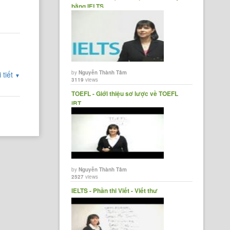
bằng IELTS
by
Nguyễn Thành Tâm
 tiết
▼
3119
views
TOEFL - Giới thiệu sơ lược về TOEFL
iBT
by
Nguyễn Thành Tâm
2527
views
IELTS - Phần thi Viết - Viết thư