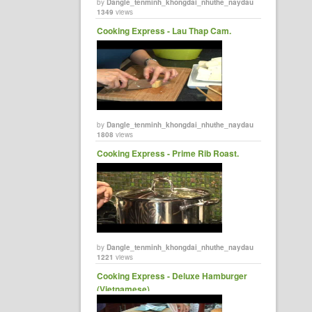
by
Dangle_tenminh_khongdai_nhuthe_naydau
1349
views
Cooking Express - Lau Thap Cam.
by
Dangle_tenminh_khongdai_nhuthe_naydau
1808
views
Cooking Express - Prime Rib Roast.
by
Dangle_tenminh_khongdai_nhuthe_naydau
1221
views
Cooking Express - Deluxe Hamburger
(Vietnamese)