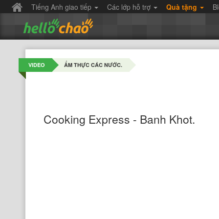
Tiếng Anh giao tiếp
Các lớp hỗ trợ
Quà tặng
B
VIDEO
ẨM THỰC CÁC NƯỚC.
Cooking Express - Banh Khot.