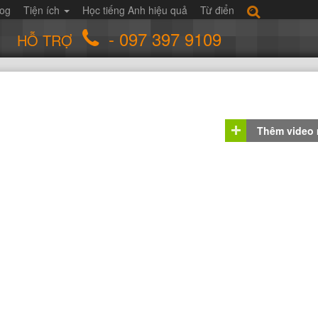
log
Tiện ích
Học tiếng Anh hiệu quả
Từ điển
- 097 397 9109
HỖ TRỢ
Thêm video