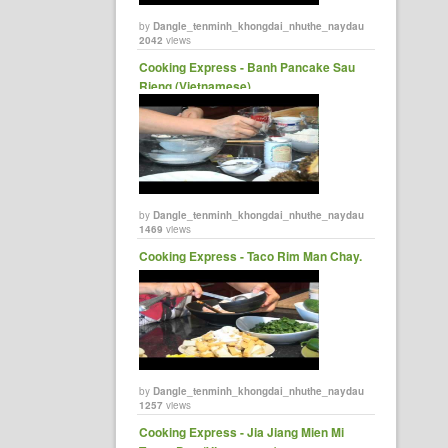
by
Dangle_tenminh_khongdai_nhuthe_naydau
2042
views
Cooking Express - Banh Pancake Sau
Rieng (Vietnamese)
by
Dangle_tenminh_khongdai_nhuthe_naydau
1469
views
Cooking Express - Taco Rim Man Chay.
by
Dangle_tenminh_khongdai_nhuthe_naydau
1257
views
Cooking Express - Jia Jiang Mien Mi