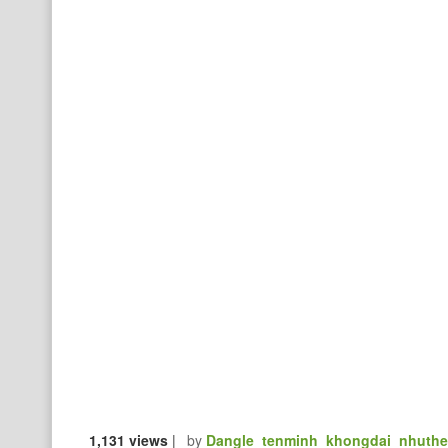
1,131 views
|
by
Dangle_tenminh_khongdai_nhuth