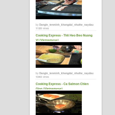
by
Dangle_tenminh_khongdai_nhuthe_naydau
1135
views
Cooking Express - Thit Heo Beo Nuong
Vi (Vietnamese)
by
Dangle_tenminh_khongdai_nhuthe_naydau
1343
views
Cooking Express - Ca Salmon Chien
Gion (Vietnamese)