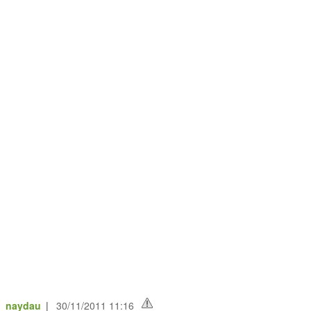
e_naydau
|
30/11/2011 11:16