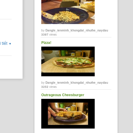
by
Dangle_tenminh_khongdai_nhuthe_naydau
3397
views
Pizza!
 tiết
▼
by
Dangle_tenminh_khongdai_nhuthe_naydau
3252
views
Outrageous Cheesburger