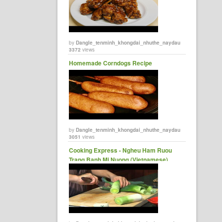
by
Dangle_tenminh_khongdai_nhuthe_naydau
3372
views
Homemade Corndogs Recipe
by
Dangle_tenminh_khongdai_nhuthe_naydau
3051
views
Cooking Express - Ngheu Ham Ruou
Trang Banh Mi Nuong (Vietnamese)