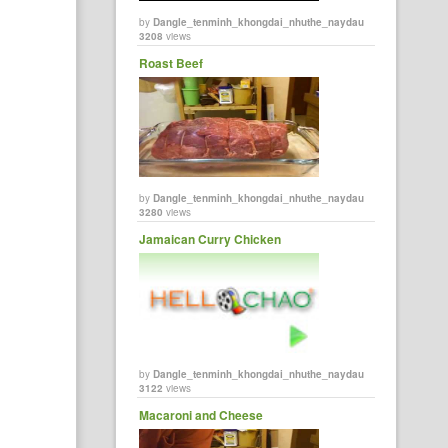
by
Dangle_tenminh_khongdai_nhuthe_naydau
3208
views
Roast Beef
by
Dangle_tenminh_khongdai_nhuthe_naydau
3280
views
Jamaican Curry Chicken
by
Dangle_tenminh_khongdai_nhuthe_naydau
3122
views
Macaroni and Cheese