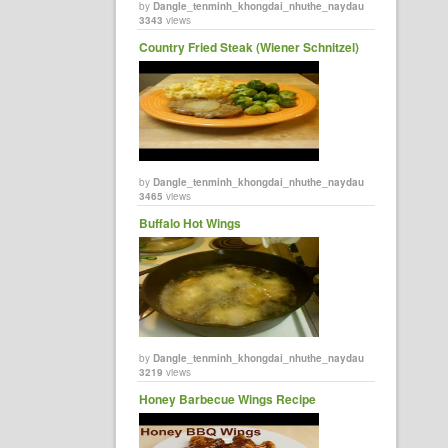
by
Dangle_tenminh_khongdai_nhuthe_naydau
3343
views
Country Fried Steak (Wiener Schnitzel)
by
Dangle_tenminh_khongdai_nhuthe_naydau
3465
views
Buffalo Hot Wings
by
Dangle_tenminh_khongdai_nhuthe_naydau
3219
views
Honey Barbecue Wings Recipe