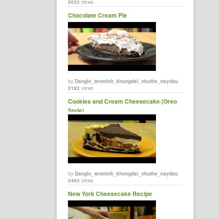
2023
views
Chocolate Cream Pie
by
Dangle_tenminh_khongdai_nhuthe_naydau
2182
views
Cookies and Cream Cheesecake (Oreo
Style)
by
Dangle_tenminh_khongdai_nhuthe_naydau
3463
views
New York Cheesecake Recipe