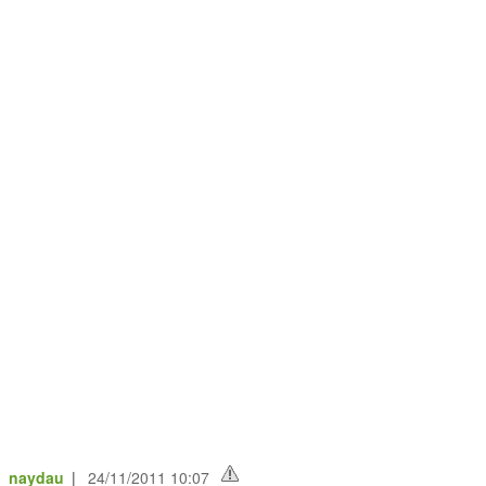
e_naydau
|
24/11/2011 10:07