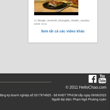
by
Dangle_tenminh_khongdai_nhuthe_naydau
2246
views
Xem tất cả các video khác
© 2011 HelloChao.com
đăng ký doanh nghiệp số 0317974925 - Sở KHĐT TPHCM cấp ngày 09/08/2023
Người đại diện: Phạm Ngô Phương Uyên