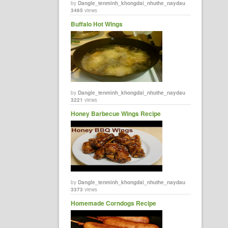
by
Dangle_tenminh_khongdai_nhuthe_naydau
3465
views
Buffalo Hot Wings
by
Dangle_tenminh_khongdai_nhuthe_naydau
3221
views
Honey Barbecue Wings Recipe
by
Dangle_tenminh_khongdai_nhuthe_naydau
3373
views
Homemade Corndogs Recipe