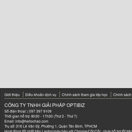
Giới thiệu
Điều khoản dịch vụ
Chính sách tham gia lớp học
Chính sách
CÔNG TY TNHH GIẢI PHÁP OPTIBIZ
Số điện thoại:
| 097 397 9109
Thời gian hỗ trợ: 8h30 - 17h30 (Thứ 2 - Thứ 7)
Email:
info@hellochao.com
Trụ sở: 316 Lê Văn Sỹ, Phường 1, Quận Tân Bình, TPHCM
Hoạt động tốt nhất trên Laptop/máy bàn với Chrome/CốcCốc, chưa hỗ trợ tốt trên