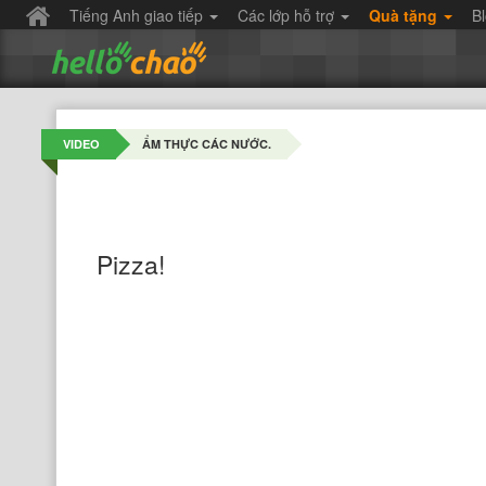
Tiếng Anh giao tiếp
Các lớp hỗ trợ
Quà tặng
B
VIDEO
ẨM THỰC CÁC NƯỚC.
Pizza!