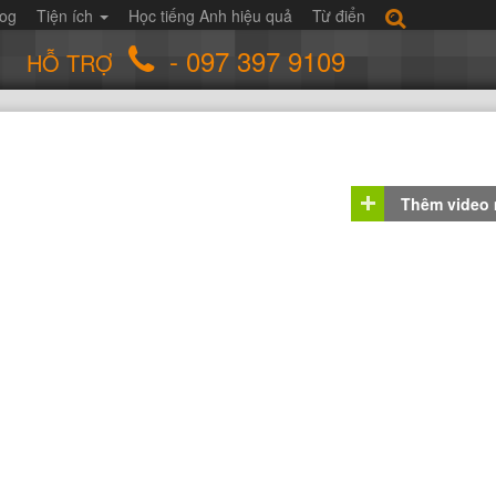
log
Tiện ích
Học tiếng Anh hiệu quả
Từ điển
- 097 397 9109
HỖ TRỢ
Thêm video