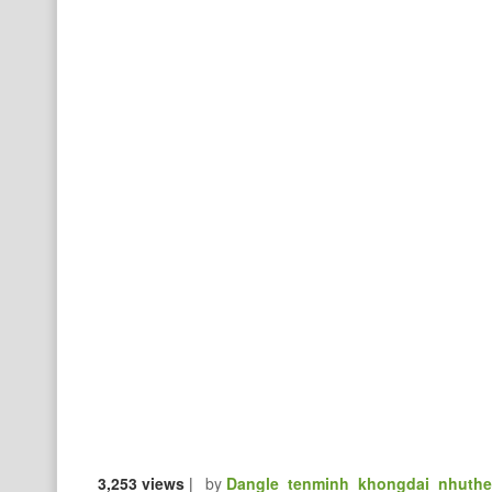
3,253 views
|
by
Dangle_tenminh_khongdai_nhuth