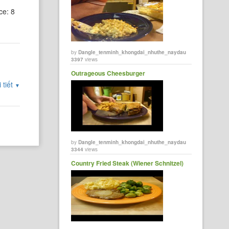
ce: 8
by
Dangle_tenminh_khongdai_nhuthe_naydau
3397
views
Outrageous Cheesburger
 tiết
▼
by
Dangle_tenminh_khongdai_nhuthe_naydau
3344
views
Country Fried Steak (Wiener Schnitzel)