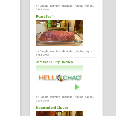
by
Dangle_tenminh_khongdai_nhuthe_naydau
3209
views
Roast Beef
by
Dangle_tenminh_khongdai_nhuthe_naydau
3281
views
Jamaican Curry Chicken
by
Dangle_tenminh_khongdai_nhuthe_naydau
3123
views
Macaroni and Cheese