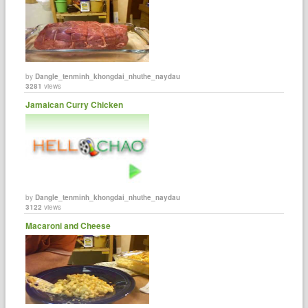
by
Dangle_tenminh_khongdai_nhuthe_naydau
3281
views
Jamaican Curry Chicken
by
Dangle_tenminh_khongdai_nhuthe_naydau
3122
views
Macaroni and Cheese