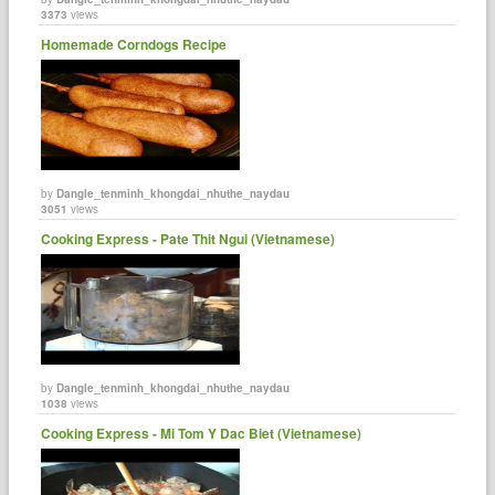
3373
views
Homemade Corndogs Recipe
by
Dangle_tenminh_khongdai_nhuthe_naydau
3051
views
Cooking Express - Pate Thit Ngui (Vietnamese)
by
Dangle_tenminh_khongdai_nhuthe_naydau
1038
views
Cooking Express - Mi Tom Y Dac Biet (Vietnamese)