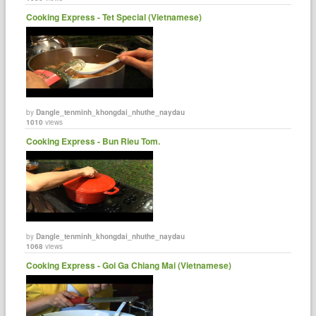
Cooking Express - Tet Special (Vietnamese)
by
Dangle_tenminh_khongdai_nhuthe_naydau
1010
views
Cooking Express - Bun Rieu Tom.
by
Dangle_tenminh_khongdai_nhuthe_naydau
1068
views
Cooking Express - Goi Ga Chiang Mai (Vietnamese)