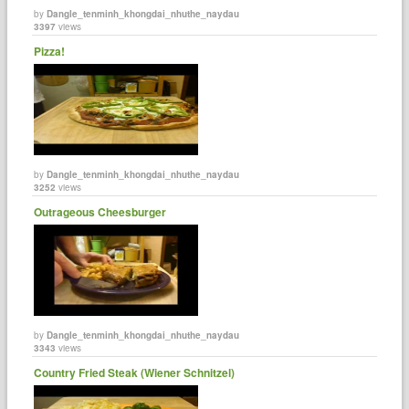
by
Dangle_tenminh_khongdai_nhuthe_naydau
3397
views
Pizza!
by
Dangle_tenminh_khongdai_nhuthe_naydau
3252
views
Outrageous Cheesburger
by
Dangle_tenminh_khongdai_nhuthe_naydau
3343
views
Country Fried Steak (Wiener Schnitzel)