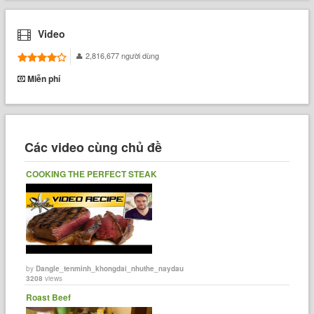
Video
2,816,677 người dùng
Miễn phí
Các video cùng chủ đề
COOKING THE PERFECT STEAK
by
Dangle_tenminh_khongdai_nhuthe_naydau
3208
views
Roast Beef