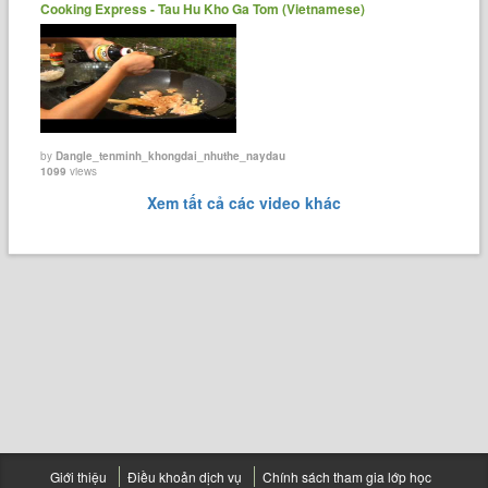
Cooking Express - Tau Hu Kho Ga Tom (Vietnamese)
by
Dangle_tenminh_khongdai_nhuthe_naydau
1099
views
Xem tất cả các video khác
Giới thiệu
Điều khoản dịch vụ
Chính sách tham gia lớp học