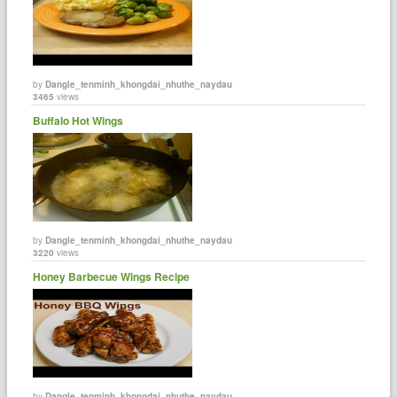
by
Dangle_tenminh_khongdai_nhuthe_naydau
3465
views
Buffalo Hot Wings
by
Dangle_tenminh_khongdai_nhuthe_naydau
3220
views
Honey Barbecue Wings Recipe
by
Dangle_tenminh_khongdai_nhuthe_naydau