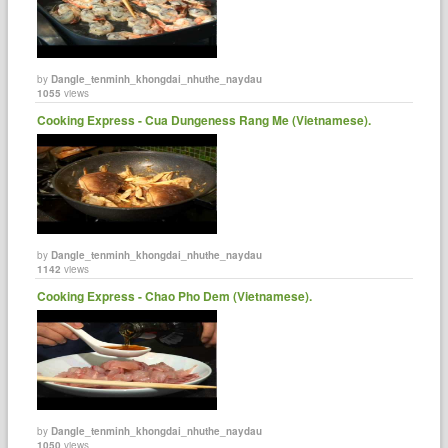
by
Dangle_tenminh_khongdai_nhuthe_naydau
1055
views
Cooking Express - Cua Dungeness Rang Me (Vietnamese).
by
Dangle_tenminh_khongdai_nhuthe_naydau
1142
views
Cooking Express - Chao Pho Dem (Vietnamese).
by
Dangle_tenminh_khongdai_nhuthe_naydau
1050
views