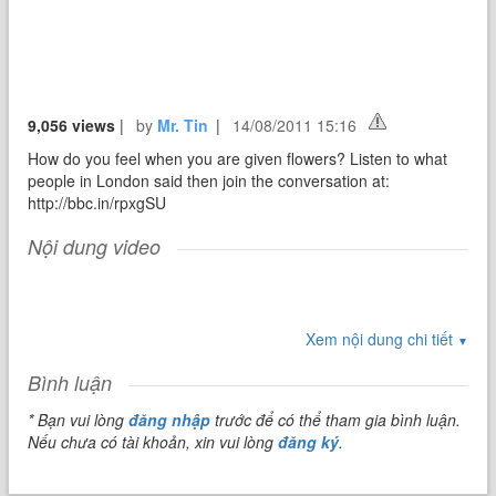
9,056 views
|
by
Mr. Tin
|
14/08/2011 15:16
How do you feel when you are given flowers? Listen to what
people in London said then join the conversation at:
http://bbc.in/rpxgSU
Nội dung video
Xem nội dung chi tiết
▼
Bình luận
* Bạn vui lòng
đăng nhập
trước để có thể tham gia bình luận.
Nếu chưa có tài khoản, xin vui lòng
đăng ký
.