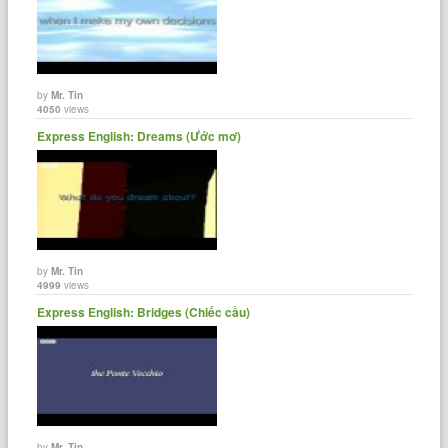
by
Mr. Tin
4050
views
Express English: Dreams (Ước mơ)
by
Mr. Tin
4999
views
Express English: Bridges (Chiếc cầu)
by
Mr. Tin