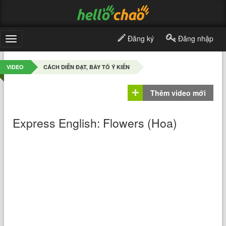
Đăng ký
Đăng nhập
Toggle
navigation
VIDEO
CÁCH DIỄN ĐẠT, BÀY TỎ Ý KIẾN
Thêm video mới
Express English: Flowers (Hoa)