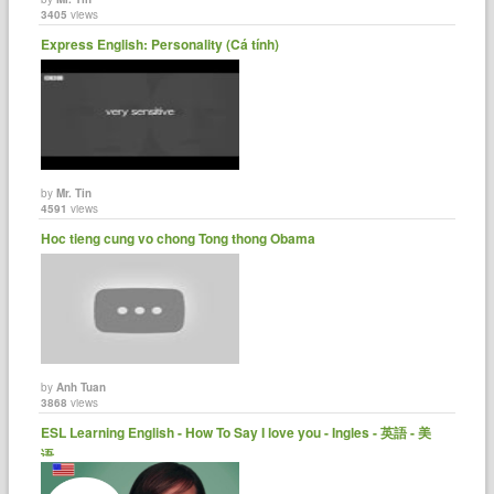
3405
views
Express English: Personality (Cá tính)
by
Mr. Tin
4591
views
Hoc tieng cung vo chong Tong thong Obama
by
Anh Tuan
3868
views
ESL Learning English - How To Say I love you - Ingles - 英語 - 美
语......