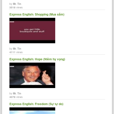
by
Mr. Tin
3518
views
Express English: Shopping (Mua sắm)
by
Mr. Tin
4111
views
Express English: Hope (Niềm hy vọng)
by
Mr. Tin
4078
views
Express English: Freedom (Sự tự do)