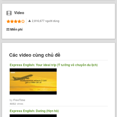
Video
2,816,677 người dùng
Miễn phí
Các video cùng chủ đề
Express English: Your ideal trip (Ý tưởng về chuyến du lịch)
by
FreeTime
4052
views
Express English: Dating (Hẹn hò)