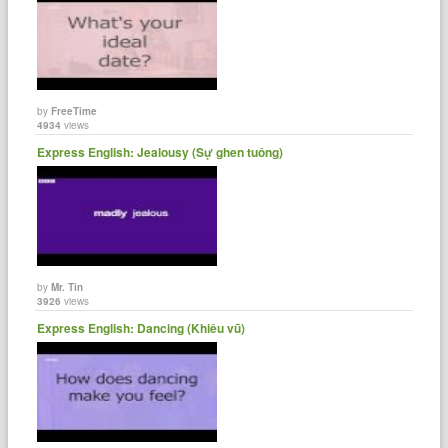
by
FreeTime
4934
views
Express English: Jealousy (Sự ghen tuông)
by
Mr. Tin
3926
views
Express English: Dancing (Khiêu vũ)